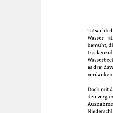
Tatsächlic
Wasser – al
bemüht, di
trockenzul
Wasserbeck
es drei da
verdanken
Doch mit d
den vergan
Ausnahme w
Niederschl