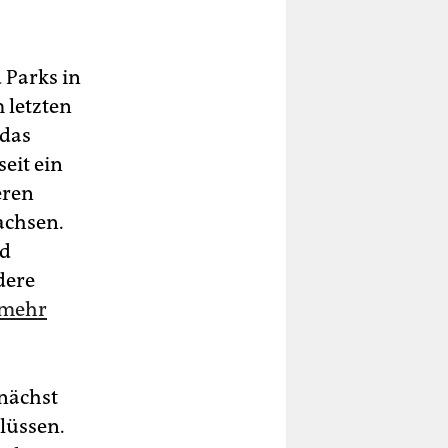
 Parks in
 letzten
 das
eit ein
eren
achsen.
nd
dere
 mehr
unächst
Flüssen.