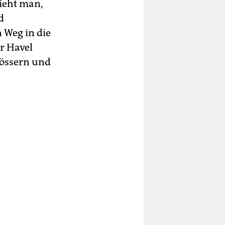
sieht man,
d
n Weg in die
er Havel
lössern und