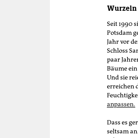
Wurzeln
Seit 1990 
Potsdam ge
Jahr vor d
Schloss San
paar Jahren
Bäume ein 
Und sie rei
erreichen 
Feuchtigk
anpassen.
Dass es ge
seltsam an.