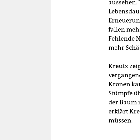
aussehen.“
Lebensdaue
Erneuerung
fallen meh
Fehlende 
mehr Schä
Kreutz zei
vergangene
Kronen kau
Stümpfe üb
der Baum n
erklärt Kr
müssen.