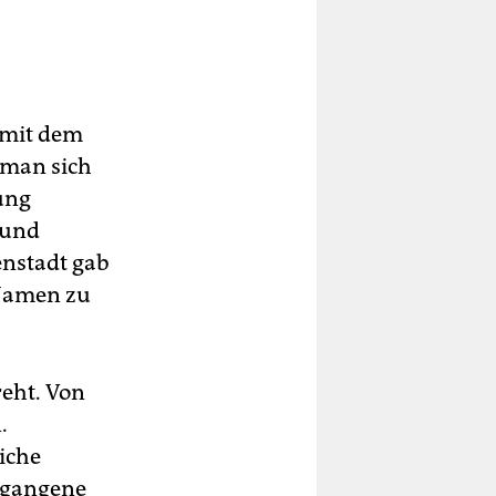
 mit dem
t man sich
ung
 und
enstadt gab
 Namen zu
reht. Von
.
iche
rgangene