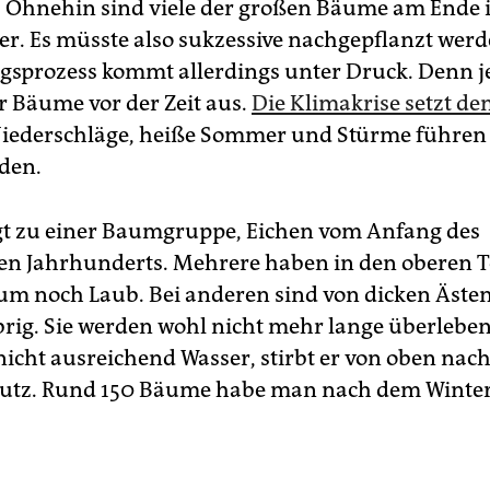
 Ohnehin sind viele der großen Bäume am Ende 
r. Es müsste also sukzessive nachgepflanzt werd
sprozess kommt allerdings unter Druck. Denn j
r Bäume vor der Zeit aus.
Die Klimakrise setzt de
Niederschläge, heiße Sommer und Stürme führen
den.
gt zu einer Baumgruppe, Eichen vom Anfang des
n Jahrhunderts. Mehrere haben in den oberen Te
m noch Laub. Bei anderen sind von dicken Äste
rig. Sie werden wohl nicht mehr lange überleben
icht ausreichend Wasser, stirbt er von oben nach
eutz. Rund 150 Bäume habe man nach dem Winter