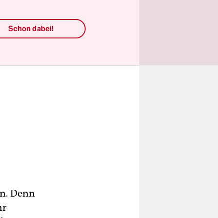
Schon dabei!
un. Denn
hr