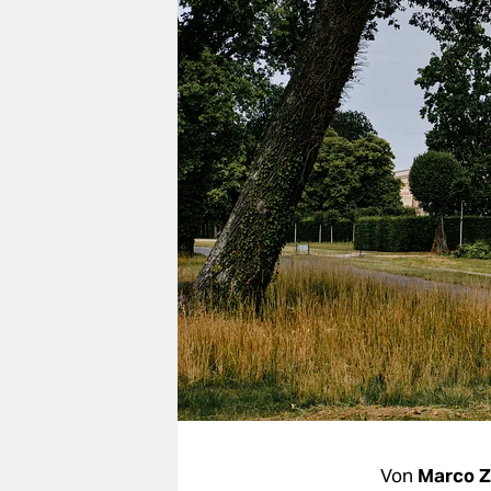
berlin
nord
wahrheit
verlag
verlag
veranstaltungen
shop
fragen & hilfe
unterstützen
abo
genossenschaft
Von
Marco Z