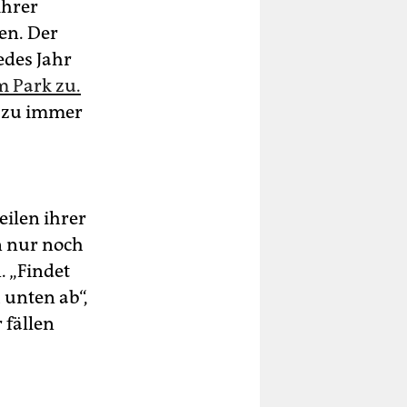
ihrer
en. Der
edes Jahr
m Park zu.
 zu immer
ilen ihrer
n nur noch
. „Findet
 unten ab“,
 fällen