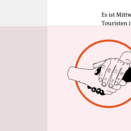
epaper login
Es ist Mit
Touristen 
unterwegs.
Im Schlepp
Mitarbeite
Bäume in e
Ralf Kreutz
Sanssouci 
großen Gar
erklärt er.
Landschafts
Traumjob, s
anwenden. „