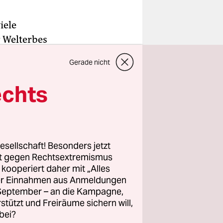
iele
 Welterbes
n entlang.
Gerade nicht
rt ein
unge
echts
 im Park
ktar
esellschaft! Besonders jetzt
ereiche“,
rt gegen Rechtsextremismus
z kooperiert daher mit „Alles
ller Einnahmen aus Anmeldungen
sein
. September – an die Kampagne,
iten
rstützt und Freiräume sichern will,
bei?