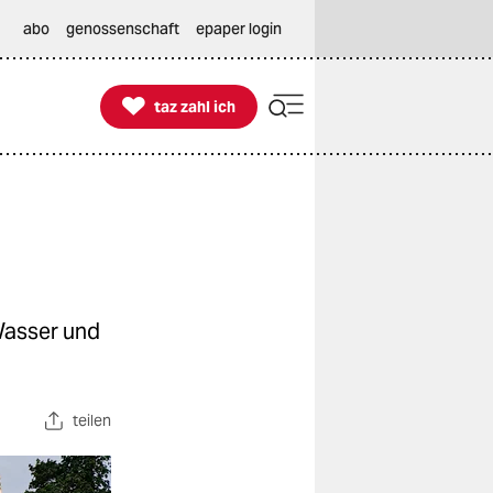
abo
genossenschaft
epaper login

taz zahl ich
taz zahl ich
Wasser und
teilen