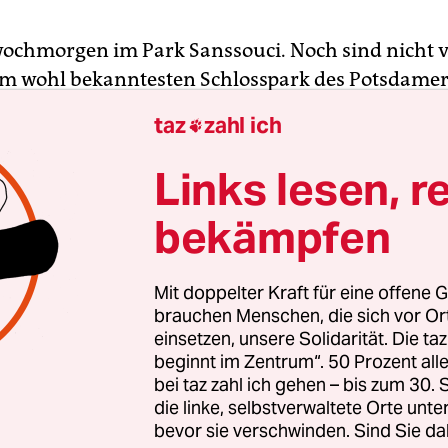
twochmorgen im Park Sanssouci. Noch sind nicht v
im wohl bekanntesten Schlosspark des Potsdamer
 Ein kleiner Traktor tuckert zwischen den Bäume
taz
zahl ich

 hat er einen Tank. Über einen Schlauch bewässe
r der Stiftung Preußische Schlösser und Gärten j
Links lesen, r
iner Baumgruppe unweit des Neuen Palais.
bekämpfen
 winkt ihm zu. Er ist einer von drei Revierleitern
und zuständig für den westlichen Teil des 300 He
Mit doppelter Kraft für eine offene G
tendenkmals. „Hier haben wir viele waldartige B
brauchen Menschen, die sich vor O
einsetzen, unsere Solidarität. Die ta
 Zehn Jahre arbeitet der ausgebildete Gärtner und
beginnt im Zentrum“. 50 Prozent a
architekt schon für die Schlösserstiftung. Es ist 
bei taz zahl ich gehen – bis zum 30
agt er. Er könne die ganze Palette seiner Fähigke
die linke, selbstverwaltete Orte unte
Es ist nie langweilig.“
bevor sie verschwinden. Sind Sie da