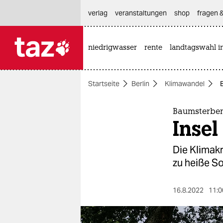
hautnavigation anspringen
hauptinhalt anspringen
footer anspringen
verlag
veranstaltungen
shop
fragen &
niedrigwasser
rente
landtagswahl i

taz zahl ich
taz zahl ich
Startseite
Berlin
Klimawandel
themen
politik
Baumsterben
Inse
öko
Die Klimak
gesellschaft
zu heiße S
kultur
16.8.2022
11:0
sport