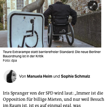
berlin
nord
wahrheit
verlag
verlag
veranstaltungen
Teure Extrarampe statt barrierefreier Standard: Die neue Berliner
Bauordnung ist in der Kritik
shop
Foto: dpa
fragen & hilfe
Von
Manuela Heim
und
Sophie Schmalz
unterstützen
abo
Iris Spranger von der SPD wird laut: „Immer ist die
genossenschaft
Opposition für billige Mieten, und nur weil Besuch
im Raum ist, ist es auf einmal egal, was