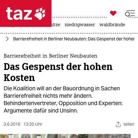

taz zahl ich
krieg in der ukraine
hitze
niedrigwasser
waldbrände

taz zahl ich
ng
Barrierefreiheit in Berliner Neubauten: Das Gespenst der hohen
taz zahl ich
themen
Barrierefreiheit in Berliner Neubauten
Das Gespenst der hohen
politik
Kosten
öko
Die Koalition will an der Bauordnung in Sachen
Barrierefreiheit nichts mehr ändern.
gesellschaft
Behindertenvertreter, Opposition und Experten:
Argumente dafür sind Unsinn.
kultur
sport
3.6.2016
13:20 Uhr
teilen