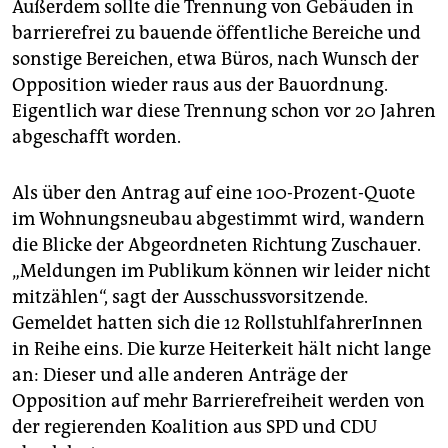
Geschossen – ein Drittel aller Wohnungen barrierearm
Außerdem sollte die Trennung von Gebäuden in
sein, ab 2020 die Hälfte. „Barrierearm“ meint im Sinne
barrierefrei zu bauende öffentliche Bereiche und
der Altersgerechtheit vor allem schwellenlose
sonstige Bereichen, etwa Büros, nach Wunsch der
Nutzbarkeit, ausreichende Türbreiten,
Opposition wieder raus aus der Bauordnung.
Bewegungsflächen für den Einsatz von Hilfsmitteln
Eigentlich war diese Trennung schon vor 20 Jahren
und nachrüstbare Barrierefreiheit von Bädern und
Küchen. Bestehende Gebäude, die aufgestockt
abgeschafft worden.
werden, sind von der Regelung ausgenommen.
Als über den Antrag auf eine 100-Prozent-Quote
Eine
Kontrolle
und
Abnahme
der Neubauten ist nicht
vorgesehen. Der eigentlich vom Senat versprochene
im Wohnungsneubau abgestimmt wird, wandern
Bausachverständige für Barrierefreiheit kommt in der
die Blicke der Abgeordneten Richtung Zuschauer.
Bauordnung nicht vor.
(mah)
„Meldungen im Publikum können wir leider nicht
mitzählen“, sagt der Ausschussvorsitzende.
Gemeldet hatten sich die 12 RollstuhlfahrerInnen
in Reihe eins. Die kurze Heiterkeit hält nicht lange
an: Dieser und alle anderen Anträge der
Opposition auf mehr Barrierefreiheit werden von
der regierenden Koalition aus SPD und CDU