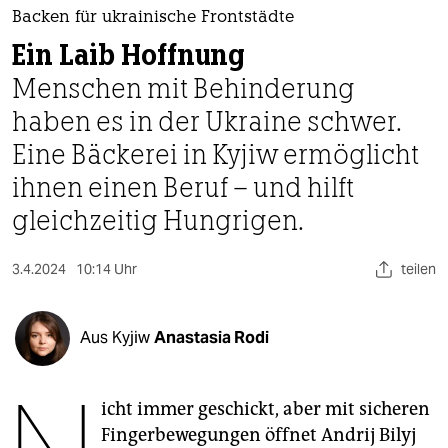
berlin
Backen für ukrainische Frontstädte
nord
Ein Laib Hoffnung
Menschen mit Behinderung
wahrheit
haben es in der Ukraine schwer.
verlag
Eine Bäckerei in Kyjiw ermöglicht
verlag
ihnen einen Beruf – und hilft
gleichzeitig Hungrigen.
veranstaltungen
shop
3.4.2024
10:14 Uhr
teilen
fragen & hilfe
unterstützen
Aus Kyjiw
Anastasia Rodi
abo
icht immer geschickt, aber mit sicheren
genossenschaft
Fingerbewegungen öffnet Andrij Bilyj