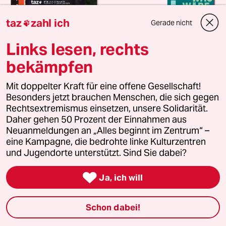
taz
zahl ich
Gerade nicht

Links lesen, rechts
bekämpfen
Mit doppelter Kraft für eine offene Gesellschaft!
Besonders jetzt brauchen Menschen, die sich gegen
Rechtsextremismus einsetzen, unsere Solidarität.
Daher gehen 50 Prozent der Einnahmen aus
Neuanmeldungen an „Alles beginnt im Zentrum“ –
taz FUTURZWEI im Abo entdecken
eine Kampagne, die bedrohte linke Kulturzentren
Endlich mal ein Magazin für Zukunft
und Jugendorte unterstützt. Sind Sie dabei?
taz FUTURZWEI ist unser Magazin für eine bessere

Zukunft. Das Abo bietet jährlich vier Ausgaben für
Ja, ich will
nur 38 Euro. Zudem erhalten Sie eine Ausgabe von
Luisa Neubauers neuestem Buch „Was wäre, wenn
Schon dabei!
wir mutig sind?“ (solange Vorrat reicht).
Jedes Quartal neu in Ihrem Briefkasten