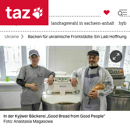

taz zahl ich
niedrigwasser
rente
landtagswahl in sachsen-anhalt
hybri

taz zahl ich
der Ukraine
Backen für ukrainische Frontstädte: Ein Laib Hoffnung
taz zahl ich
themen
politik
öko
gesellschaft
kultur
In der Kyjiwer Bäckerei „Good Bread from Good People“
sport
Foto: Anastasia Magasowa