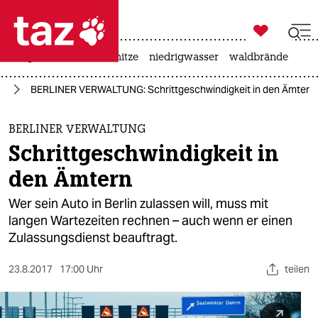

taz zahl ich
krieg in der ukraine
hitze
niedrigwasser
waldbrände

taz zahl ich
in
BERLINER VERWALTUNG: Schrittgeschwindigkeit in den Ämtern
taz zahl ich
themen
BERLINER VERWALTUNG
Schrittgeschwindigkeit in
politik
den Ämtern
öko
Wer sein Auto in Berlin zulassen will, muss mit
langen Wartezeiten rechnen – auch wenn er einen
gesellschaft
Zulassungsdienst beauftragt.
kultur
23.8.2017
17:00 Uhr
teilen
sport