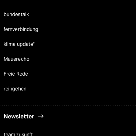
bundestalk
fernverbindung
klima update°
Mauerecho
Freie Rede
reingehen
Newsletter
team zukunft