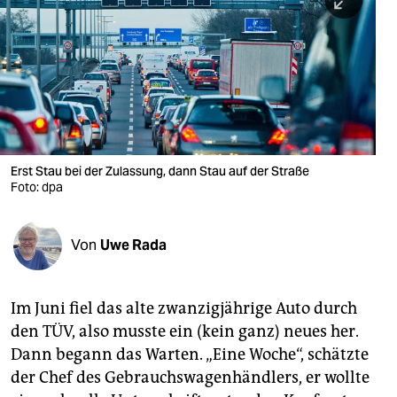
berlin
nord
wahrheit
verlag
verlag
Erst Stau bei der Zulassung, dann Stau auf der Straße
Foto: dpa
veranstaltungen
shop
Von
Uwe Rada
fragen & hilfe
unterstützen
Im Juni fiel das alte zwanzigjährige Auto durch
den TÜV, also musste ein (kein ganz) neues her.
abo
Dann begann das Warten. „Eine Woche“, schätzte
genossenschaft
der Chef des Gebrauchswagenhändlers, er wollte