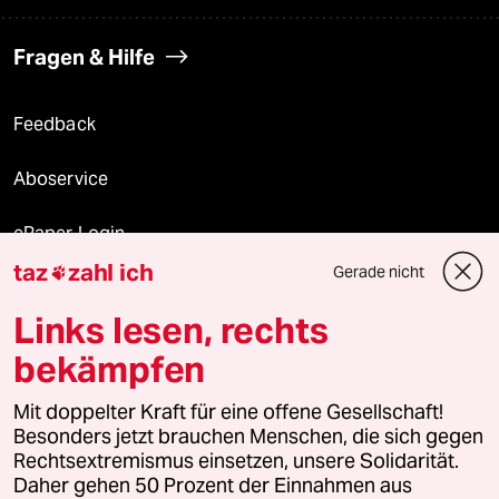
Fragen & Hilfe
Feedback
Aboservice
ePaper Login
taz
zahl ich
Gerade nicht

Downloads für Abonnierende
Links lesen, rechts
bekämpfen
© 2026 taz Verlags und Vertriebs GmbH
Mit doppelter Kraft für eine offene Gesellschaft!
Alle Rechte vorbehalten. Bei rechtlichen Fragen oder für Genehmigungen
wenden Sie sich bitte an
lizenzen@taz.de
Besonders jetzt brauchen Menschen, die sich gegen
Rechtsextremismus einsetzen, unsere Solidarität.
Daher gehen 50 Prozent der Einnahmen aus
Feedback
Redaktionsstatut
Kommune-Richtlinien
KI-