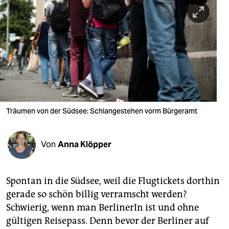
berlin
nord
wahrheit
verlag
verlag
veranstaltungen
Träumen von der Südsee: Schlangestehen vorm Bürgeramt
shop
Von
Anna Klöpper
fragen & hilfe
unterstützen
Spontan in die Südsee, weil die Flugtickets dorthin
abo
gerade so schön billig verramscht werden?
Schwierig, wenn man BerlinerIn ist und ohne
genossenschaft
gültigen Reisepass. Denn bevor der Berliner auf