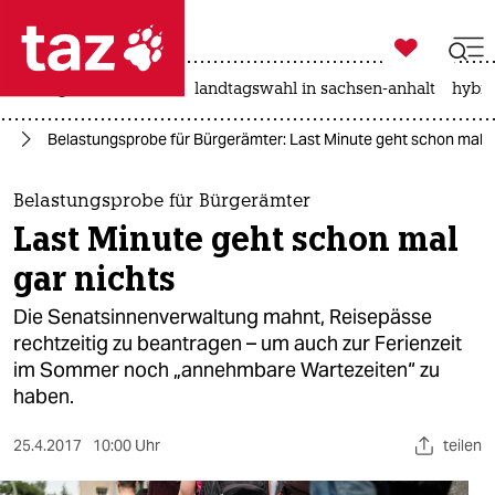

taz zahl ich
niedrigwasser
rente
landtagswahl in sachsen-anhalt
hybri

taz zahl ich
in
Belastungsprobe für Bürgerämter: Last Minute geht schon mal g
taz zahl ich
themen
Belastungsprobe für Bürgerämter
Last Minute geht schon mal
politik
gar nichts
öko
Die Senatsinnenverwaltung mahnt, Reisepässe
rechtzeitig zu beantragen – um auch zur Ferienzeit
gesellschaft
im Sommer noch „annehmbare Wartezeiten“ zu
haben.
kultur
sport
25.4.2017
10:00 Uhr
teilen