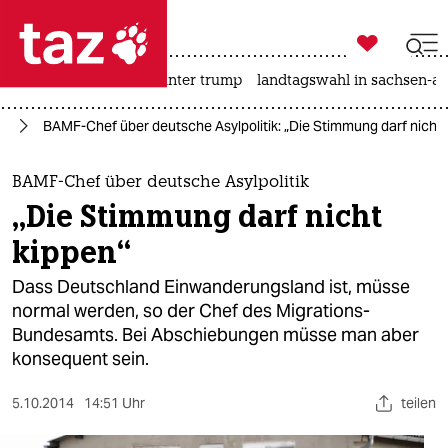

taz zahl ich
nahost-konflikt
usa unter trump
landtagswahl in sachsen-an

taz zahl ich
nd
BAMF-Chef über deutsche Asylpolitik: „Die Stimmung darf nicht 
taz zahl ich
themen
BAMF-Chef über deutsche Asylpolitik
„Die Stimmung darf nicht
politik
kippen“
öko
Dass Deutschland Einwanderungsland ist, müsse
normal werden, so der Chef des Migrations-
gesellschaft
Bundesamts. Bei Abschiebungen müsse man aber
konsequent sein.
kultur
sport
5.10.2014
14:51 Uhr
teilen