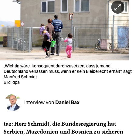
berlin
nord
wahrheit
verlag
verlag
veranstaltungen
„Wichtig wäre, konsequent durchzusetzen, dass jemand
Deutschland verlassen muss, wenn er kein Bleiberecht erhält“, sagt
shop
Manfred Schmidt.
Bild: dpa
fragen & hilfe
unterstützen
Interview von
Daniel Bax
abo
taz: Herr Schmidt, die Bundesregierung hat
genossenschaft
Serbien, Mazedonien und Bosnien zu sicheren