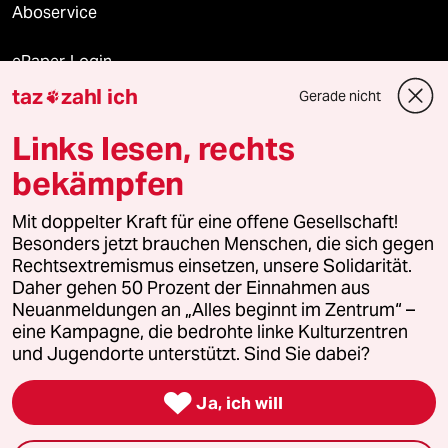
Aboservice
ePaper Login
taz
zahl ich
Gerade nicht

Downloads für Abonnierende
Links lesen, rechts
bekämpfen
© 2026 taz Verlags und Vertriebs GmbH
Mit doppelter Kraft für eine offene Gesellschaft!
Alle Rechte vorbehalten. Bei rechtlichen Fragen oder für Genehmigungen
wenden Sie sich bitte an
lizenzen@taz.de
Besonders jetzt brauchen Menschen, die sich gegen
Rechtsextremismus einsetzen, unsere Solidarität.
Daher gehen 50 Prozent der Einnahmen aus
Feedback
Redaktionsstatut
Kommune-Richtlinien
KI-
Neuanmeldungen an „Alles beginnt im Zentrum“ –
eine Kampagne, die bedrohte linke Kulturzentren
Leitlinie
Informant
Datenschutz
Impressum
AGB
und Jugendorte unterstützt. Sind Sie dabei?
Seitenwende
Einwilligungen widerrufen (Ads)

Ja, ich will