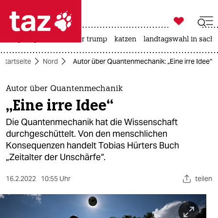

taz zahl ich
bergsteigen
usa unter trump
katzen
landtagswahl in sachs

taz zahl ich
Startseite
Nord
Autor über Quantenmechanik: „Eine irre Idee“
taz zahl ich
themen
Autor über Quantenmechanik
„Eine irre Idee“
politik
Die Quantenmechanik hat die Wissenschaft
öko
durchgeschüttelt. Von den menschlichen
Konsequenzen handelt Tobias Hürters Buch
gesellschaft
„Zeitalter der Unschärfe“.
kultur
16.2.2022
10:55 Uhr
teilen
sport