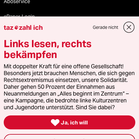
Aboservice
ePaper Login
taz
zahl ich
Gerade nicht

Downloads für Abonnierende
Links lesen, rechts
bekämpfen
© 2026 taz Verlags und Vertriebs GmbH
Alle Rechte vorbehalten. Bei rechtlichen Fragen oder für Genehmigungen
Mit doppelter Kraft für eine offene Gesellschaft!
wenden Sie sich bitte an
lizenzen@taz.de
Besonders jetzt brauchen Menschen, die sich gegen
Rechtsextremismus einsetzen, unsere Solidarität.
Daher gehen 50 Prozent der Einnahmen aus
Feedback
Redaktionsstatut
Kommune-Richtlinien
KI-
Neuanmeldungen an „Alles beginnt im Zentrum“ –
eine Kampagne, die bedrohte linke Kulturzentren
Leitlinie
Informant
Datenschutz
Impressum
AGB
und Jugendorte unterstützt. Sind Sie dabei?
Seitenwende
Einwilligungen widerrufen (Ads)

Ja, ich will