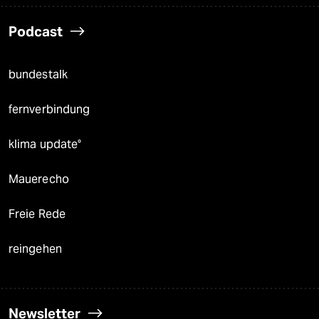
Podcast
bundestalk
fernverbindung
klima update°
Mauerecho
Freie Rede
reingehen
Newsletter