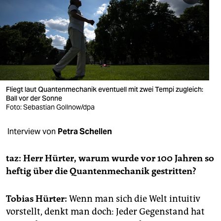
berlin
nord
wahrheit
verlag
verlag
Fliegt laut Quantenmechanik eventuell mit zwei Tempi zugleich:
Ball vor der Sonne
veranstaltungen
Foto: Sebastian Gollnow/dpa
shop
Interview von
Petra Schellen
fragen & hilfe
taz: Herr Hürter, warum wurde vor 100 Jahren so
unterstützen
heftig über die Quantenmechanik gestritten?
abo
Tobias Hürter:
Wenn man sich die Welt intuitiv
genossenschaft
vorstellt, denkt man doch: Jeder Gegenstand hat