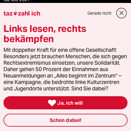
taz
zahl ich
Gerade nicht

Mehr taz Lesestoff
Links lesen, rechts
bekämpfen
taz Blogs
Mit doppelter Kraft für eine offene Gesellschaft!
Besonders jetzt brauchen Menschen, die sich gegen
taz FUTURZWEI
Rechtsextremismus einsetzen, unsere Solidarität.
Daher gehen 50 Prozent der Einnahmen aus
Le Monde diplomatique
Neuanmeldungen an „Alles beginnt im Zentrum“ –
eine Kampagne, die bedrohte linke Kulturzentren
taz Archiv
und Jugendorte unterstützt. Sind Sie dabei?

Ja, ich will
Mehr taz Angebote
Schon dabei!