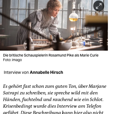
berlin
nord
wahrheit
verlag
verlag
veranstaltungen
Die britische Schauspielerin Rosamund Pike als Marie Curie
Foto: imago
shop
Interview von
Annabelle Hirsch
fragen & hilfe
unterstützen
Es gehört fast schon zum guten Ton, über Marjane
Satrapi zu schreiben, sie spreche wild mit den
abo
Händen, fuchtelnd und rauchend wie ein Schlot.
genossenschaft
Krisenbedingt wurde dies Interview am Telefon
geführt. Diese Beschreibung kann hier also nicht