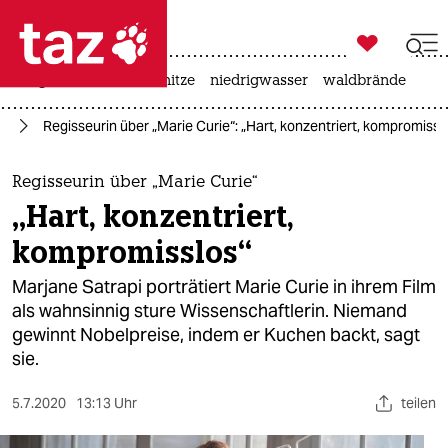

taz zahl ich
krieg in der ukraine
hitze
niedrigwasser
waldbrände

taz zahl ich
te
Regisseurin über „Marie Curie“: „Hart, konzentriert, kompromissl
taz zahl ich
themen
Regisseurin über „Marie Curie“
„Hart, konzentriert,
politik
kompromisslos“
öko
Marjane Satrapi porträtiert Marie Curie in ihrem Film
als wahnsinnig sture Wissenschaftlerin. Niemand
gesellschaft
gewinnt Nobelpreise, indem er Kuchen backt, sagt
sie.
kultur
sport
5.7.2020
13:13 Uhr
teilen