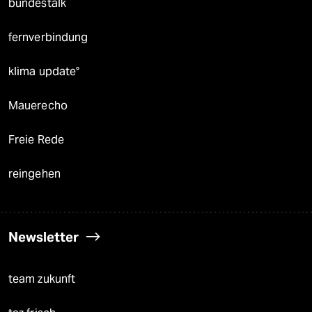
bundestalk
fernverbindung
klima update°
Mauerecho
Freie Rede
reingehen
Newsletter
team zukunft