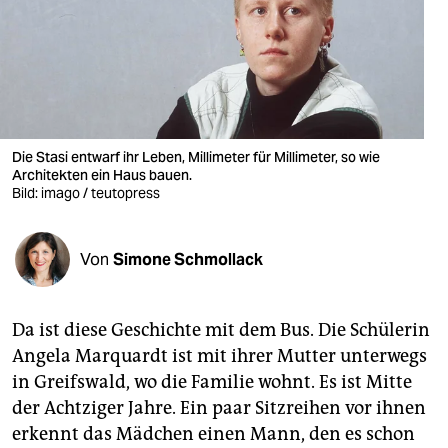
berlin
nord
wahrheit
verlag
Die Stasi entwarf ihr Leben, Millimeter für Millimeter, so wie
verlag
Architekten ein Haus bauen.
Bild: imago / teutopress
veranstaltungen
shop
Von
Simone Schmollack
fragen & hilfe
Da ist diese Geschichte mit dem Bus. Die Schülerin
unterstützen
Angela Marquardt ist mit ihrer Mutter unterwegs
abo
in Greifswald, wo die Familie wohnt. Es ist Mitte
der Achtziger Jahre. Ein paar Sitzreihen vor ihnen
genossenschaft
erkennt das Mädchen einen Mann, den es schon