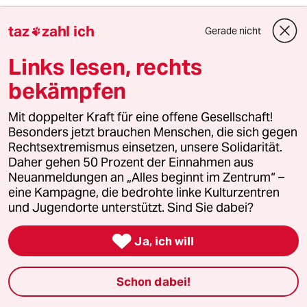
3
Bundeszentrale für politische Bildung
taz
zahl ich
Gerade nicht

Zurück zu den antikommunistischen
Wurzeln
Links lesen, rechts
bekämpfen
4
Drohnenvorfall am Leipziger Flughafen
Mit doppelter Kraft für eine offene Gesellschaft!
Das Zeitalter der elektronischen
Besonders jetzt brauchen Menschen, die sich gegen
Kriegsführung
Rechtsextremismus einsetzen, unsere Solidarität.
Daher gehen 50 Prozent der Einnahmen aus
Neuanmeldungen an „Alles beginnt im Zentrum“ –
eine Kampagne, die bedrohte linke Kulturzentren
5
Unfall von CDU-Abgeordnetem
und Jugendorte unterstützt. Sind Sie dabei?
Thomas Bareiß crasht bei voller
Dröhnung

Ja, ich will
6
Was tun gegen den Energiewende-Rollback?
Schon dabei!
Der Urknall