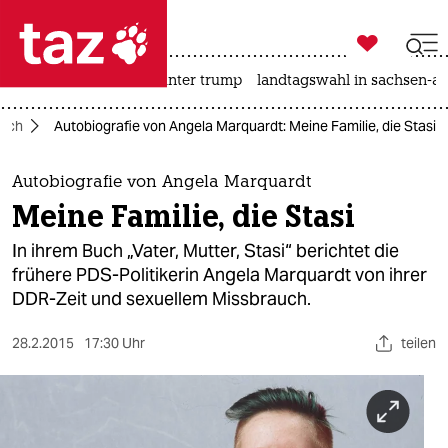

taz zahl ich
nahost-konflikt
usa unter trump
landtagswahl in sachsen-an

taz zahl ich
uch
Autobiografie von Angela Marquardt: Meine Familie, die Stasi
taz zahl ich
themen
Autobiografie von Angela Marquardt
Meine Familie, die Stasi
politik
In ihrem Buch „Vater, Mutter, Stasi“ berichtet die
öko
frühere PDS-Politikerin Angela Marquardt von ihrer
DDR-Zeit und sexuellem Missbrauch.
gesellschaft
28.2.2015
17:30 Uhr
teilen
kultur
sport