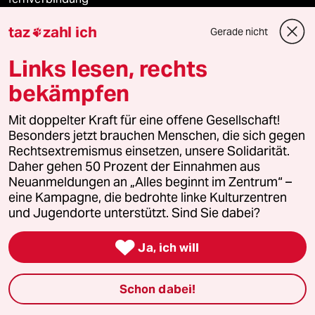
taz
zahl ich
Gerade nicht

klima update°
Links lesen, rechts
Mauerecho
bekämpfen
Freie Rede
Mit doppelter Kraft für eine offene Gesellschaft!
Besonders jetzt brauchen Menschen, die sich gegen
reingehen
Rechtsextremismus einsetzen, unsere Solidarität.
Daher gehen 50 Prozent der Einnahmen aus
Neuanmeldungen an „Alles beginnt im Zentrum“ –
eine Kampagne, die bedrohte linke Kulturzentren
Newsletter
und Jugendorte unterstützt. Sind Sie dabei?

team zukunft
Ja, ich will
taz frisch
Schon dabei!
taz zahl ich