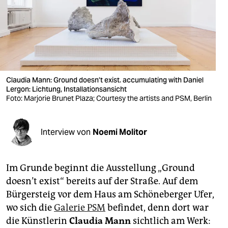
berlin
nord
wahrheit
verlag
Claudia Mann: Ground doesn’t exist. accumulating with Daniel
verlag
Lergon: Lichtung, Installationsansicht
Foto: Marjorie Brunet Plaza; Courtesy the artists and PSM, Berlin
veranstaltungen
shop
Interview von
Noemi Molitor
fragen & hilfe
Im Grunde beginnt die Ausstellung „Ground
unterstützen
doesn’t exist“ bereits auf der Straße. Auf dem
abo
Bürgersteig vor dem Haus am Schöneberger Ufer,
wo sich die
Galerie PSM
befindet, denn dort war
genossenschaft
die Künstlerin
Claudia Mann
sichtlich am Werk: