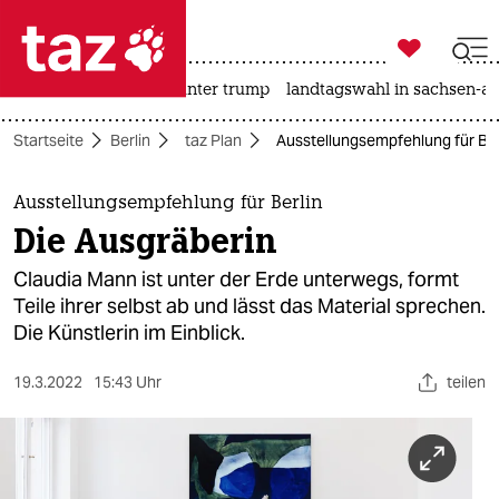

taz zahl ich
nahost-konflikt
usa unter trump
landtagswahl in sachsen-an

taz zahl ich
Startseite
Berlin
taz Plan
Ausstellungsempfehlung für Ber
taz zahl ich
themen
Ausstellungsempfehlung für Berlin
Die Ausgräberin
politik
Claudia Mann ist unter der Erde unterwegs, formt
öko
Teile ihrer selbst ab und lässt das Material sprechen.
Die Künstlerin im Einblick.
gesellschaft
19.3.2022
15:43 Uhr
teilen
kultur
sport