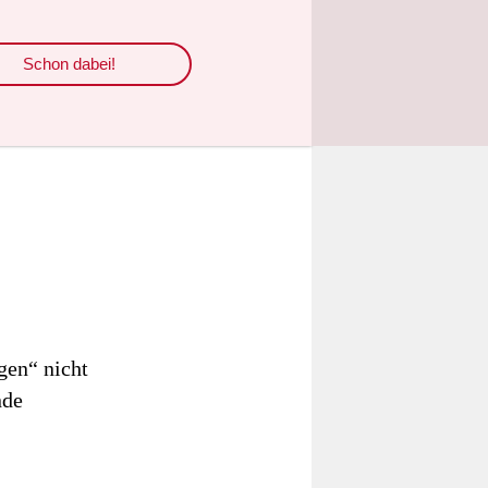
Schon dabei!
gen“ nicht
nde