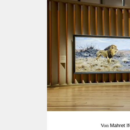
berlin
nord
wahrheit
verlag
verlag
veranstaltungen
shop
fragen & hilfe
unterstützen
abo
genossenschaft
Von
Mahret I