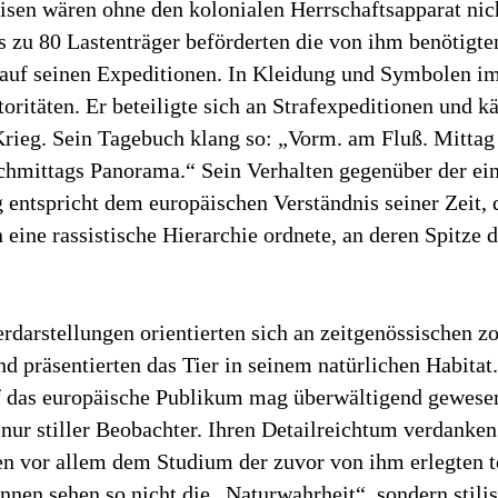
isen wären ohne den kolonialen Herrschaftsapparat nic
 zu 80 Lastenträger beförderten die von ihm benötigte
auf seinen Expeditionen. In Kleidung und Symbolen imi
oritäten. Er beteiligte sich an Strafexpeditionen und 
rieg. Sein Tagebuch klang so: „Vorm. am Fluß. Mittag
chmittags Panorama.“ Sein Verhalten gegenüber der ei
entspricht dem europäischen Verständnis seiner Zeit, 
eine rassistische ­Hierarchie ordnete, an deren Spitze 
rdarstellungen orientierten sich an zeitgenössischen z
d präsentierten das Tier in seinem natürlichen Habitat
 das europäische Publikum mag überwältigend gewesen
 nur stiller Beobachter. Ihren Detailreichtum verdanken
en vor allem dem Studium der zuvor von ihm erlegten t
nnen sehen so nicht die „Naturwahrheit“, sondern stilis