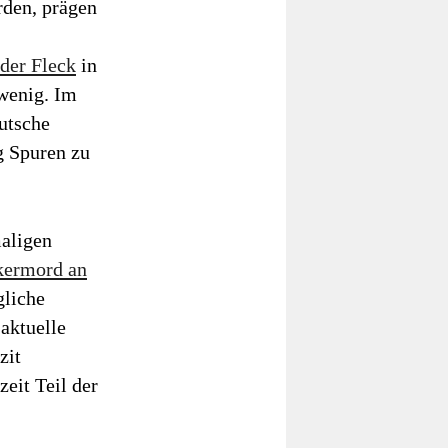
rden, prägen
der Fleck
in
 wenig. Im
utsche
g Spuren zu
maligen
kermord an
gliche
 aktuelle
zit
zeit Teil der