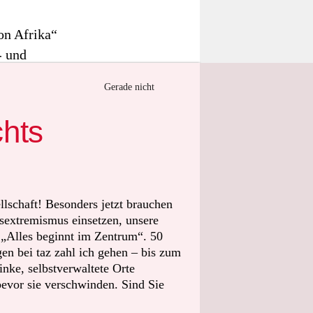
on Afrika“
- und
useen
Gerade nicht
r allem der
1 und 1912
chts
ines Werkes,
 angesichts
llschaft! Besonders jetzt brauchen
 nur ein
sextremismus einsetzen, unsere
t „Alles beginnt im Zentrum“. 50
ur
n bei taz zahl ich gehen – bis zum
ussion.
nke, selbstverwaltete Orte
bevor sie verschwinden. Sind Sie