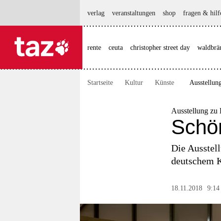
hautnavigation anspringen
hauptinhalt anspringen
footer anspringen
verlag
veranstaltungen
shop
fragen & hilf
rente
ceuta
christopher street day
waldbrä

taz zahl ich
taz zahl ich
Startseite
Kultur
Künste
Ausstellun
themen
politik
Ausstellung zu
Schön
öko
Die Ausstell
gesellschaft
deutschem Ko
kultur
18.11.2018
9:14
sport