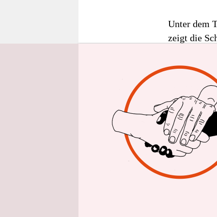
epaper login
Unter dem T
zeigt die Sc
Landschafts
weitgehend 
ehemaligen 
ausgiebig be
Einer der mö
so heißt es 
von Großwil
herausragend
kolonialer G