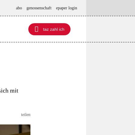
abo
genossenschaft
epaper login

taz zahl ich
taz zahl ich
sich mit
teilen