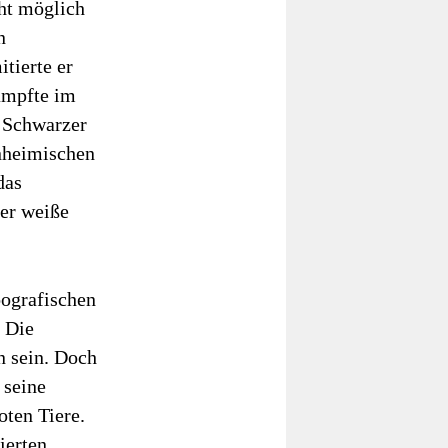
ht möglich
n
tierte er
kämpfte im
 Schwarzer
nheimischen
das
der weiße
oografischen
. Die
 sein. Doch
 seine
oten Tiere.
ierten