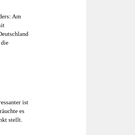
ders: Am
it
 Deutschland
 die
ressanter ist
räuchte es
kt stellt.