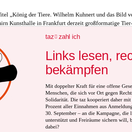
itel „König der Tiere. Wilhelm Kuhnert und das Bild v
hirn Kunsthalle in Frankfurt derzeit großformatige Tier
darstellungen sowie Illustrationen eines bislang von M
taz
zahl ich

ignorierten Kolonialmalers. Die Motive entstammen vo
Kolonie Deutsch-Ostafrika, die Kuhnert zwischen 189
Links lesen, re
reiste.
bekämpfen
glichen Gründe, für die bisherige Nichtbetrachtung se
im Katalog zur Ausstellung, sei das „latente Unbehagen
Mit doppelter Kraft für eine offene Gese
djagd und Kolonialherrschaft“. Denn Kuhnert war nicht
Menschen, die sich vor Ort gegen Recht
Solidarität. Die taz kooperiert daher mi
er Maler und Illustrator, sondern auch direkter Profite
Prozent aller Einnahmen aus Anmeldunge
ewalt. Die Schirn stellt diese Ambivalenz nun zur Disk
30. September – an die Kampagne, die li
unterstützt und Freiräume sichern will, 
dabei?