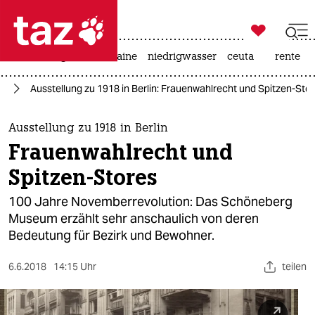

taz zahl ich
hitze
krieg in der ukraine
niedrigwasser
ceuta
rente

taz zahl ich
18
Ausstellung zu 1918 in Berlin: Frauenwahlrecht und Spitzen-Sto
taz zahl ich
themen
Ausstellung zu 1918 in Berlin
Frauenwahlrecht und
politik
Spitzen-Stores
öko
100 Jahre Novemberrevolution: Das Schöneberg
Museum erzählt sehr anschaulich von deren
gesellschaft
Bedeutung für Bezirk und Bewohner.
kultur
6.6.2018
14:15 Uhr
teilen
sport