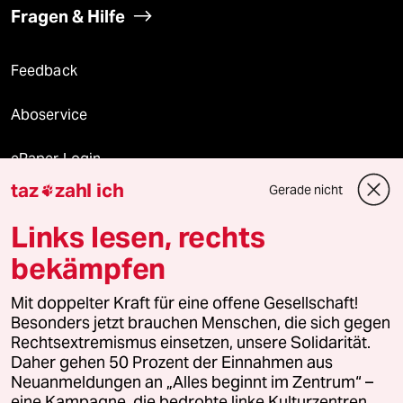
Fragen & Hilfe
Feedback
Aboservice
ePaper Login
taz
zahl ich
Gerade nicht

Downloads für Abonnierende
Links lesen, rechts
bekämpfen
© 2026 taz Verlags und Vertriebs GmbH
Mit doppelter Kraft für eine offene Gesellschaft!
Alle Rechte vorbehalten. Bei rechtlichen Fragen oder für Genehmigungen
wenden Sie sich bitte an
lizenzen@taz.de
Besonders jetzt brauchen Menschen, die sich gegen
Rechtsextremismus einsetzen, unsere Solidarität.
Daher gehen 50 Prozent der Einnahmen aus
Feedback
Redaktionsstatut
Kommune-Richtlinien
KI-
Neuanmeldungen an „Alles beginnt im Zentrum“ –
eine Kampagne, die bedrohte linke Kulturzentren