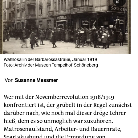
berlin
nord
wahrheit
verlag
verlag
Wahllokal in der Barbarossastraße, Januar 1919
Foto: Archiv der Museen Tempelhof-Schöneberg
veranstaltungen
shop
Von
Susanne Messmer
fragen & hilfe
Wer mit der Novemberrevolution 1918/1919
unterstützen
konfrontiert ist, der grübelt in der Regel zunächst
darüber nach, wie noch mal dieser dröge Lehrer
abo
hieß, dem es so unmöglich war zuzuhören.
genossenschaft
Matrosenaufstand, Arbeiter- und Bauernräte,
Spartakusbund und die Ermordung von