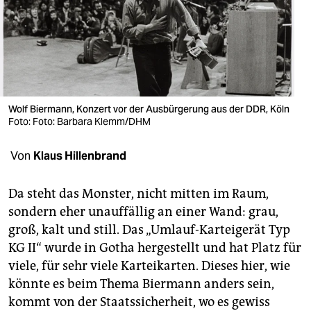
berlin
nord
wahrheit
verlag
Wolf Biermann, Konzert vor der Ausbürgerung aus der DDR, Köln
verlag
Foto: Foto: Barbara Klemm/DHM
veranstaltungen
Von
Klaus Hillenbrand
shop
Da steht das Monster, nicht mitten im Raum,
fragen & hilfe
sondern eher unauffällig an einer Wand: grau,
groß, kalt und still. Das „Umlauf-Karteigerät Typ
unterstützen
KG II“ wurde in Gotha hergestellt und hat Platz für
abo
viele, für sehr viele Karteikarten. Dieses hier, wie
könnte es beim Thema Biermann anders sein,
genossenschaft
kommt von der Staatssicherheit, wo es gewiss