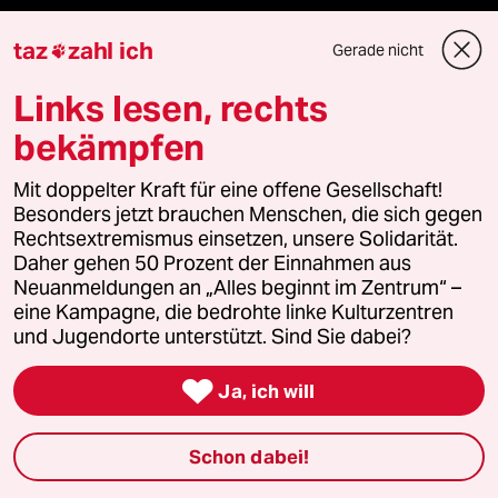
bundestalk
taz
zahl ich
Gerade nicht

fernverbindung
Links lesen, rechts
bekämpfen
klima update°
Mit doppelter Kraft für eine offene Gesellschaft!
Mauerecho
Besonders jetzt brauchen Menschen, die sich gegen
Rechtsextremismus einsetzen, unsere Solidarität.
Freie Rede
Daher gehen 50 Prozent der Einnahmen aus
Neuanmeldungen an „Alles beginnt im Zentrum“ –
reingehen
eine Kampagne, die bedrohte linke Kulturzentren
und Jugendorte unterstützt. Sind Sie dabei?

Ja, ich will
Newsletter
Schon dabei!
team zukunft