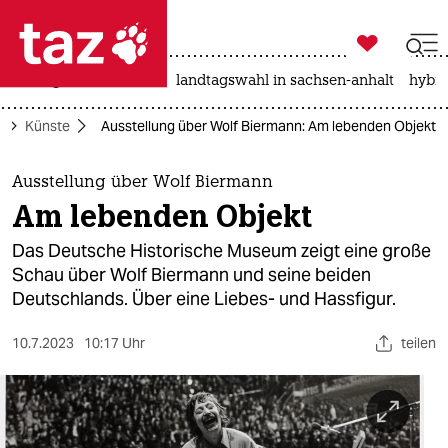

taz zahl ich
niedrigwasser
rente
landtagswahl in sachsen-anhalt
hybri

taz zahl ich
r
Künste
Ausstellung über Wolf Biermann: Am lebenden Objekt
taz zahl ich
themen
Ausstellung über Wolf Biermann
Am lebenden Objekt
politik
Das Deutsche Historische Museum zeigt eine große
öko
Schau über Wolf Biermann und seine beiden
Deutschlands. Über eine Liebes- und Hassfigur.
gesellschaft
10.7.2023
10:17 Uhr
teilen
kultur
sport