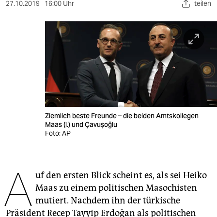
berlin
27.10.2019
16:00 Uhr
teilen
nord
wahrheit
verlag
verlag
veranstaltungen
Ziemlich beste Freunde – die beiden Amtskollegen
shop
Maas (l.) und Çavuşoğlu
Foto: AP
fragen & hilfe
unterstützen
A
uf den ersten Blick scheint es, als sei Heiko
abo
Maas zu einem politischen Masochisten
genossenschaft
mutiert. Nachdem ihn der türkische
Präsident Recep Tayyip Erdoğan als politischen