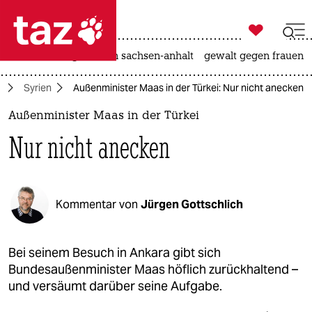

taz zahl ich
hitze
landtagswahl in sachsen-anhalt
gewalt gegen frauen

taz zahl ich
a
Syrien
Außenminister Maas in der Türkei: Nur nicht anecken
taz zahl ich
Außenminister Maas in der Türkei
themen
Nur nicht anecken
politik
öko
Kommentar von
Jürgen Gottschlich
gesellschaft
kultur
Bei seinem Besuch in Ankara gibt sich
Bundesaußenminister Maas höflich zurückhaltend –
sport
und versäumt darüber seine Aufgabe.