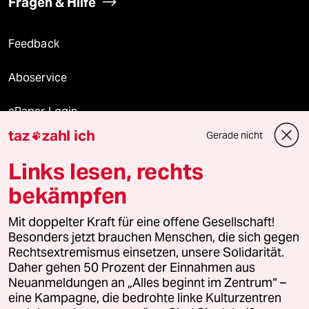
Fragen & Hilfe
Feedback
Aboservice
ePaper Login
taz
zahl ich
Gerade nicht

Downloads für Abonnierende
Links lesen, rechts
bekämpfen
© 2026 taz Verlags und Vertriebs GmbH
Mit doppelter Kraft für eine offene Gesellschaft!
Alle Rechte vorbehalten. Bei rechtlichen Fragen oder für Genehmigungen
wenden Sie sich bitte an
lizenzen@taz.de
Besonders jetzt brauchen Menschen, die sich gegen
Rechtsextremismus einsetzen, unsere Solidarität.
Daher gehen 50 Prozent der Einnahmen aus
Feedback
Redaktionsstatut
Kommune-Richtlinien
KI-
Neuanmeldungen an „Alles beginnt im Zentrum“ –
eine Kampagne, die bedrohte linke Kulturzentren
Leitlinie
Informant
Datenschutz
Impressum
AGB