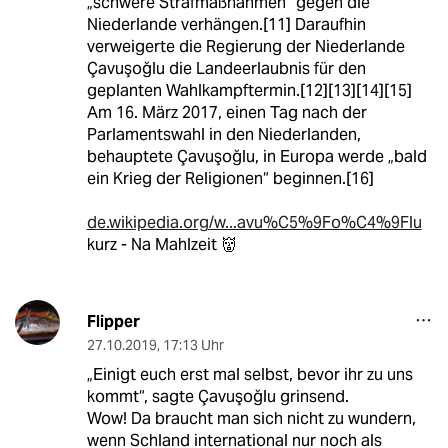
„schwere Strafmaßnahmen“ gegen die
Niederlande verhängen.[11] Daraufhin
verweigerte die Regierung der Niederlande
Çavuşoğlu die Landeerlaubnis für den
geplanten Wahlkampftermin.[12][13][14][15]
Am 16. März 2017, einen Tag nach der
Parlamentswahl in den Niederlanden,
behauptete Çavuşoğlu, in Europa werde „bald
ein Krieg der Religionen“ beginnen.[16]
de.wikipedia.org/w...avu%C5%9Fo%C4%9Flu
kurz - Na Mahlzeit 👹
Flipper
27.10.2019
,
17:13 Uhr
„Einigt euch erst mal selbst, bevor ihr zu uns
kommt“, sagte Çavuşoğlu grinsend.
Wow! Da braucht man sich nicht zu wundern,
wenn Schland international nur noch als