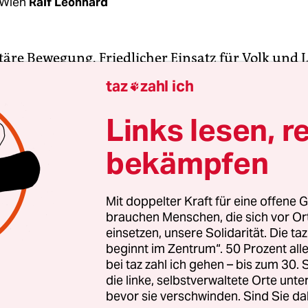
 Wien
Ralf Leonhard
täre Bewegung. Friedlicher Einsatz für Volk und L
ichte der Juni-Nummer der
Aula
wird die letzte sei
taz
zahl ich

z herausgegebene rechtsextreme Zeitschrift stellt
nen ein. Das gab Heinrich Sickl, Vorsitzender des
Links lesen, r
chen Akademikerverbandes Steiermark (FAV), am
bekämpfen
er FAV Steiermark ist Medieninhaber des Blattes
 gezielten Provokationen Empörung ausgelöst hat
 österreichischen Song-Contest-Teilnehmer Césa
Mit doppelter Kraft für eine offene G
brauchen Menschen, die sich vor O
n-Mohren“ des ORF abqualifiziert hatte.
einsetzen, unsere Solidarität. Die ta
beginnt im Zentrum“. 50 Prozent a
enschaftermagazin versteht sich als Sprachrohr
bei taz zahl ich gehen – bis zum 30
ndes, der gerade noch im Rahmen der Legalität ve
die linke, selbstverwaltete Orte unte
bevor sie verschwinden. Sind Sie da
in der jüngsten Ausgabe über die CSU: „Christlich