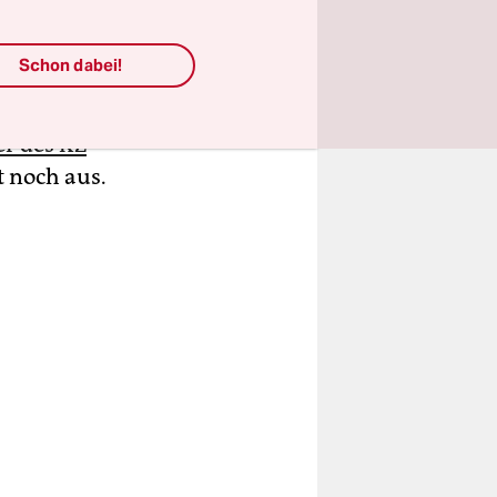
piel gab es
ed Duswald
Schon dabei!
 schützen
tssachen
r des KZ
t noch aus.