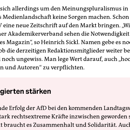
ich allerdings um den Meinungspluralismus in
s Medienlandschaft keine Sorgen machen. Schon
V eine neue Zeitschrift auf den Markt bringen. „Wi
cher Akademikerverband sehen die Notwendigkeit 
hes Magazin“, so Heinrich Sickl. Namen gebe es no
ob die derzeitigen Redaktionsmitglieder weiter be
i noch ungewiss. Man lege Wert darauf, auch „ho
en und Autoren“ zu verpflichten.
gierten stärken
nde Erfolg der AfD bei den kommenden Landtags
 stark rechtsextreme Kräfte inzwischen geworden 
zt braucht es Zusammenhalt und Solidarität. Auc