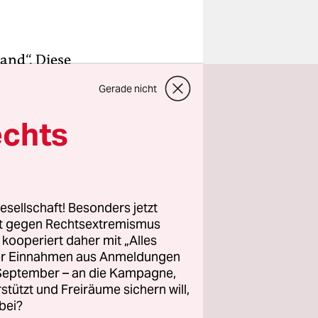
and“. Diese
n. Die seit
Gerade nicht
 ab sofort
echts
 Samstag
, das immer
. Zuletzt
r Sampson
esellschaft! Besonders jetzt
rt gegen Rechtsextremismus
z kooperiert daher mit „Alles
ller Einnahmen aus Anmeldungen
 des
. September – an die Kampagne,
rweilt. So
rstützt und Freiräume sichern will,
bei?
soziale