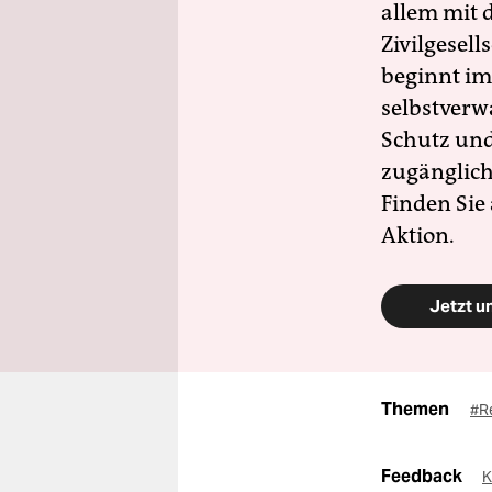
allem mit d
Zivilgesell
beginnt im
selbstverw
Schutz und 
zugänglich
Finden Sie
Aktion.
Jetzt u
Themen
#R
Feedback
K