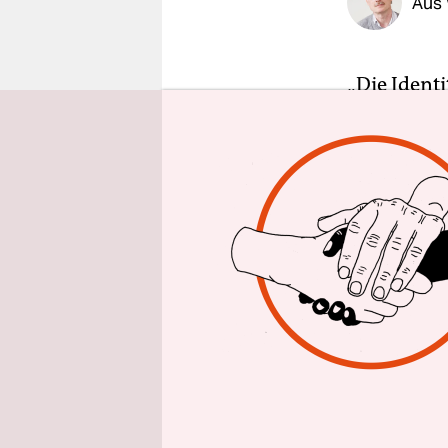
Aus
epaper login
„Die Identi
Titelgesch
1951 in Gra
ihr Erschei
Freiheitli
bekannt. D
wieder mit
als es den
als „Quote
Das Bursch
rechten Ra
klagt man 