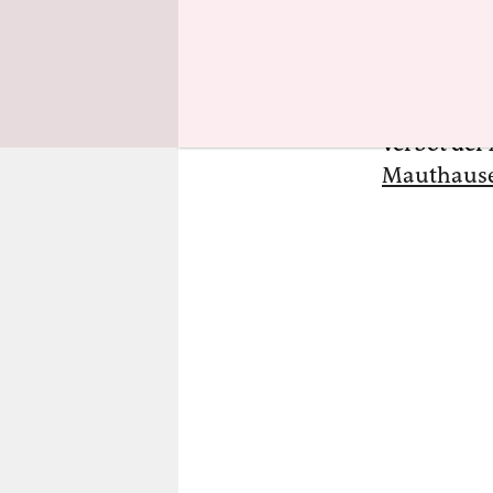
hetzen im A
etwa 2015,
KZ-Entlass
musste, di
verbot der
Mauthaus