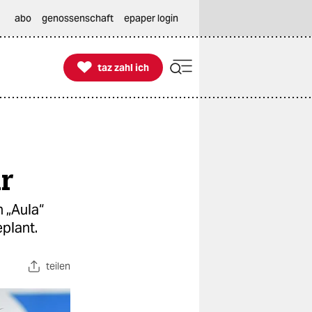
abo
genossenschaft
epaper login

taz zahl ich
taz zahl ich
r
 „Aula“
eplant.
teilen