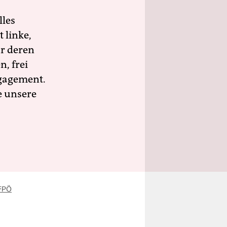
lles
 linke,
ür deren
n, frei
ngagement.
e unsere
FPÖ