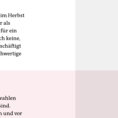
 im Herbst
r als
für ein
ch keine,
schäftigt
chwertige
wahlen
sind.
h und vor