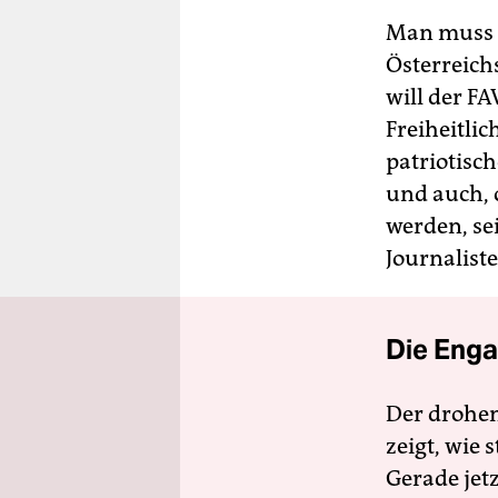
Man muss s
Österreich
will der FA
Freiheitli
patrio­tisc
und auch, 
werden, se
Journalist
Die Enga
Der drohe
zeigt, wie
Gerade jet