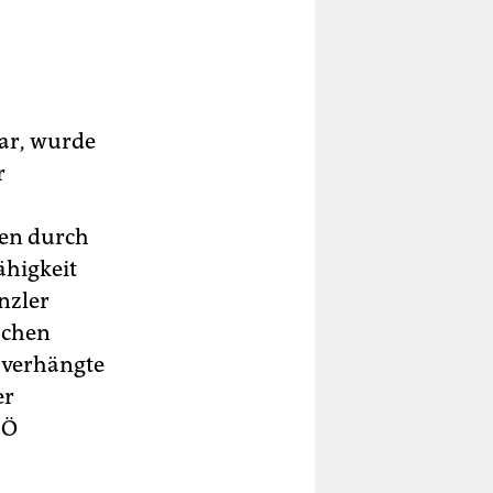
war, wurde
r
gen durch
ähigkeit
nzler
schen
r verhängte
er
PÖ