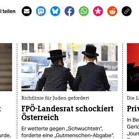
 teilen
Richtlinie für Juden gefordert
Die L
t
FPÖ-Landesrat schockiert
Pri
Österreich
In Be
Geric
Er wetterte gegen „Schwuchteln“,
Jour
urde,
forderte eine „Gutmenschen-Abgabe“.