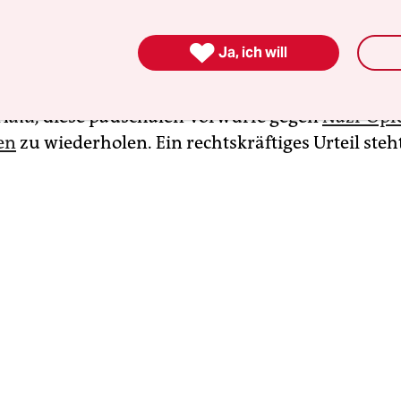
ntifa-Stil gegen die AfD“. Ein gerichtliches Nachs
 als der einschlägig bekannte Aula-Autor Manfr

Ja, ich will
ene als „Landplage“, vor der sich die Bevölkerung
ffamierte. Das Grazer Landesgericht für Zivilrech
Aula,
diese pauschalen Vorwürfe gegen
Nazi-Opfe
en
zu wiederholen. Ein rechtskräftiges Urteil steh