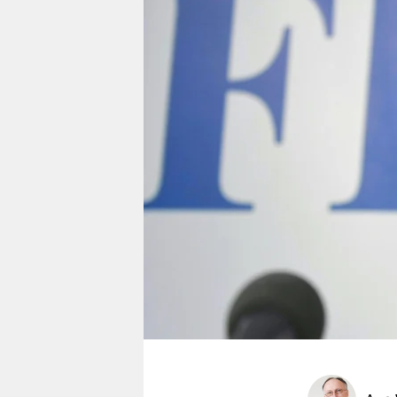
berlin
nord
wahrheit
verlag
verlag
veranstaltungen
shop
fragen & hilfe
unterstützen
abo
genossenschaft