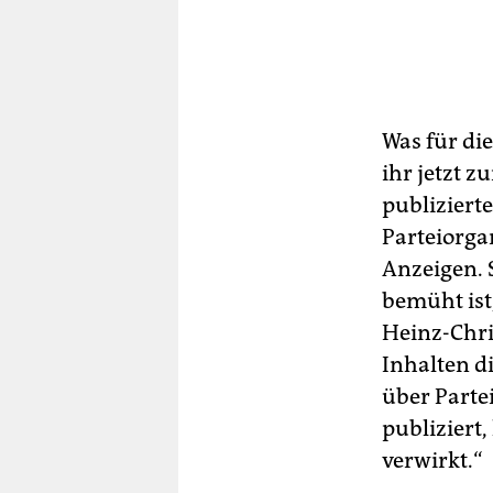
Was für di
ihr jetzt z
publiziert
Parteiorga
Anzeigen. 
bemüht ist
Heinz-Chri
Inhalten d
über Partei
publiziert,
verwirkt.“