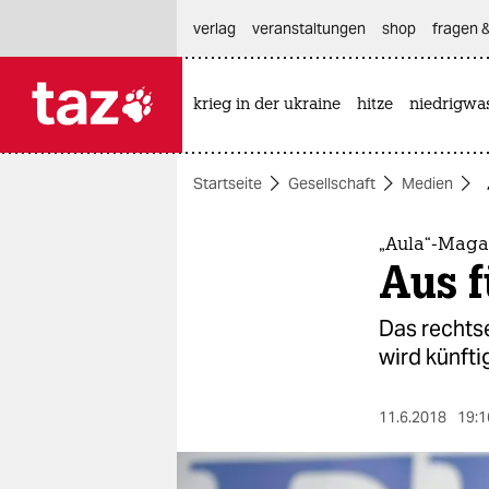
hautnavigation anspringen
hauptinhalt anspringen
footer anspringen
verlag
veranstaltungen
shop
fragen &
krieg in der ukraine
hitze
niedrigwa

taz zahl ich
taz zahl ich
Startseite
Gesellschaft
Medien
themen
politik
„Aula“-Magaz
Aus f
öko
Das rechts
gesellschaft
wird künfti
kultur
11.6.2018
19:1
sport