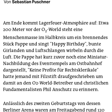
berlin
Von
Sebastian Puschner
nord
wahrheit
Am Ende kommt Lagerfeuer-Atmosphäre auf: Etwa
200 Meter vor der O
-World steht eine
2
verlag
Menschenmasse im Halbkreis um ein brennendes
Stück Pappe und singt "Happy Birthday", bunte
verlag
Girlanden und Luftschlangen wirbeln durch die
veranstaltungen
Luft. Die Pappe hat kurz zuvor noch eine Miniatur-
Nachbildung des Eventtempels am Ostbahnhof
shop
dargestellt, "Keine Profite für Rechtsklerikale"
fragen & hilfe
hatte jemand mit Filzstift draufgeschrieben um
damit an den O2-World-Betreiber und christlichen
unterstützen
Fundamentalisten Phil Anschutz zu erinnern.
abo
Anlässlich des zweiten Geburtstags von dessen
genossenschaft
Berliner Arena waren am Freitagabend rund 120