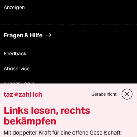
Anzeigen
Fragen & Hilfe
Feedback
Aboservice
ePaper Login
taz
zahl ich
Gerade nicht

Downloads für Abonnierende
Links lesen, rechts
bekämpfen
© 2026 taz Verlags und Vertriebs GmbH
Mit doppelter Kraft für eine offene Gesellschaft!
Alle Rechte vorbehalten. Bei rechtlichen Fragen oder für Genehmigungen
wenden Sie sich bitte an
lizenzen@taz.de