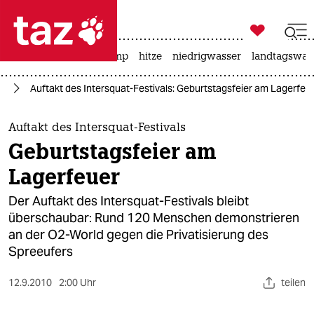

taz zahl ich
katzen
usa unter trump
hitze
niedrigwasser
landtagswahl

taz zahl ich
in
Auftakt des Intersquat-Festivals: Geburtstagsfeier am Lagerfeu
taz zahl ich
themen
Auftakt des Intersquat-Festivals
Geburtstagsfeier am
politik
Lagerfeuer
öko
Der Auftakt des Intersquat-Festivals bleibt
überschaubar: Rund 120 Menschen demonstrieren
gesellschaft
an der O2-World gegen die Privatisierung des
Spreeufers
kultur
sport
12.9.2010
2:00 Uhr
teilen