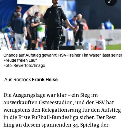
berlin
nord
wahrheit
verlag
verlag
Chance auf Aufstieg gewahrt: HSV-Trainer Tim Walter lässt seiner
Freude freien Lauf
veranstaltungen
Foto: Revierfoto/Imago
shop
Aus Rostock
Frank Heike
fragen & hilfe
unterstützen
Die Ausgangslage war klar – ein Sieg im
ausverkauften Ostseestadion, und der HSV hat
abo
wenigstens den Relegationsrang für den Aufstieg
in die Erste Fußball-Bundesliga sicher. Der Rest
genossenschaft
hing an diesem spannenden 34. Spieltag der