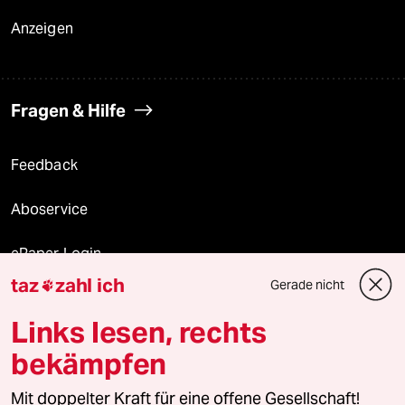
Anzeigen
Fragen & Hilfe
Feedback
Aboservice
ePaper Login
taz
zahl ich
Gerade nicht

Downloads für Abonnierende
Links lesen, rechts
bekämpfen
© 2026 taz Verlags und Vertriebs GmbH
Mit doppelter Kraft für eine offene Gesellschaft!
Alle Rechte vorbehalten. Bei rechtlichen Fragen oder für Genehmigungen