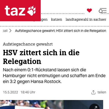

taz zahl ich
ceuta
hitze
bergsteigen
katzen
landtagswahl in sachsen-

taz zahl ich
ßball
Aufstiegschance gewahrt: HSV zittert sich in die Relegation
taz zahl ich
themen
Aufstiegschance gewahrt
HSV zittert sich in die
politik
Relegation
öko
Nach einem 0:1-Rückstand lassen sich die
Hamburger nicht entmutigen und schaffen am Ende
gesellschaft
ein 3:2 gegen Hansa Rostock.
kultur
15.5.2022
18:46 Uhr
teilen
sport