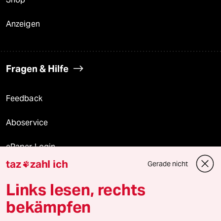
Anzeigen
Fragen & Hilfe
Feedback
Aboservice
ePaper Login
taz
zahl ich
Gerade nicht

Downloads für Abonnierende
Links lesen, rechts
bekämpfen
© 2026 taz Verlags und Vertriebs GmbH