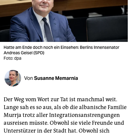
berlin
nord
wahrheit
verlag
Hatte am Ende doch noch ein Einsehen: Berlins Innensenator
verlag
Andreas Geisel (SPD)
Foto: dpa
veranstaltungen
shop
Von
Susanne Memarnia
fragen & hilfe
Der Weg vom Wort zur Tat ist manchmal weit.
unterstützen
Lange sah es so aus, als ob die albanische Familie
abo
Murrja trotz aller Integrationsanstrengungen
ausreisen müsste. Obwohl sie viele Freunde und
genossenschaft
Unterstützer in der Stadt hat. Obwohl sich