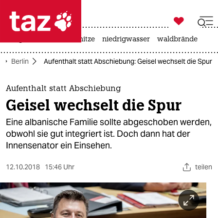

taz zahl ich
krieg in der ukraine
hitze
niedrigwasser
waldbrände

taz zahl ich
Berlin
Aufenthalt statt Abschiebung: Geisel wechselt die Spur
taz zahl ich
themen
Aufenthalt statt Abschiebung
Geisel wechselt die Spur
politik
Eine albanische Familie sollte abgeschoben werden,
öko
obwohl sie gut integriert ist. Doch dann hat der
Innensenator ein Einsehen.
gesellschaft
12.10.2018
15:46 Uhr
teilen
kultur
sport