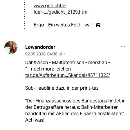
www.gedichte-
fuer-.../gedicht_2129.html
Ergo - Ein weites Feld - wa! - 👻 -
Lowandorder
02.09.2020
,
04:36 Uhr
Däh&Zisch - Mailtütenfrisch - merkt an -
“ - noch more leichen -
taz.de/Aufarbeitun...Skandals/!5711323/
Sub-Headline dazu in der print-taz:
"Der Finanzausschuss des Bundestags findet in
der Betrugsaffäre heraus: Bafin-Mitarbeiter
handelten mit Aktien des Finanzdienstleisters"
Ach was!