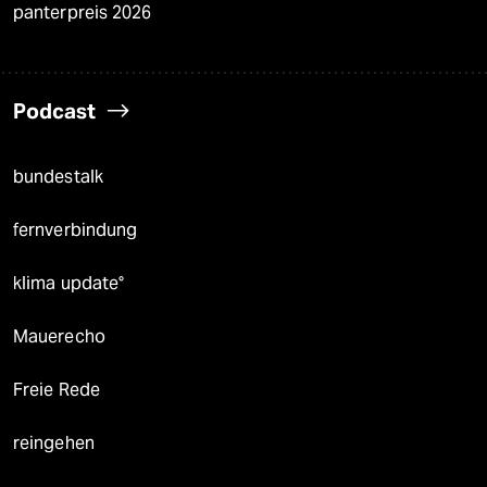
panterpreis 2026
Podcast
bundestalk
fernverbindung
klima update°
Mauerecho
Freie Rede
reingehen