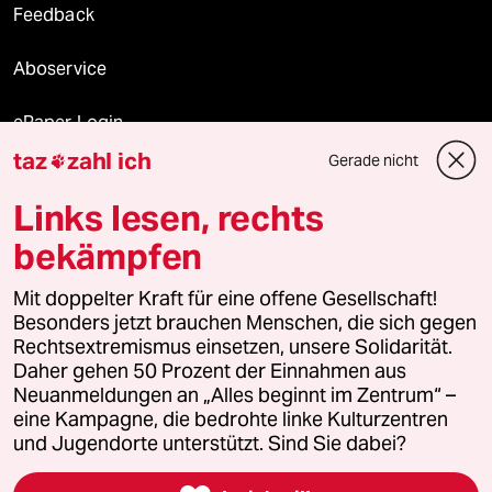
Feedback
Aboservice
ePaper Login
taz
zahl ich
Gerade nicht

Downloads für Abonnierende
Links lesen, rechts
bekämpfen
© 2026 taz Verlags und Vertriebs GmbH
Mit doppelter Kraft für eine offene Gesellschaft!
Alle Rechte vorbehalten. Bei rechtlichen Fragen oder für Genehmigungen
wenden Sie sich bitte an
lizenzen@taz.de
Besonders jetzt brauchen Menschen, die sich gegen
Rechtsextremismus einsetzen, unsere Solidarität.
Daher gehen 50 Prozent der Einnahmen aus
Feedback
Redaktionsstatut
Kommune-Richtlinien
KI-
Neuanmeldungen an „Alles beginnt im Zentrum“ –
eine Kampagne, die bedrohte linke Kulturzentren
Leitlinie
Informant
Datenschutz
Impressum
AGB
und Jugendorte unterstützt. Sind Sie dabei?
Seitenwende
Einwilligungen widerrufen (Ads)