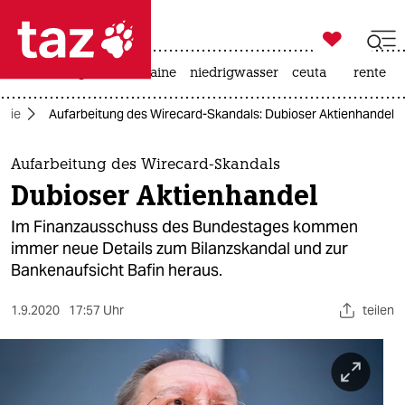

taz zahl ich
hitze
krieg in der ukraine
niedrigwasser
ceuta
rente

taz zahl ich
mie
Aufarbeitung des Wirecard-Skandals: Dubioser Aktienhandel
taz zahl ich
themen
Aufarbeitung des Wirecard-Skandals
Dubioser Aktienhandel
politik
Im Finanzausschuss des Bundestages kommen
öko
immer neue Details zum Bilanzskandal und zur
Bankenaufsicht Bafin heraus.
gesellschaft
1.9.2020
17:57 Uhr
teilen
kultur
sport