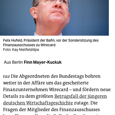
berlin
nord
wahrheit
verlag
Felix Hufeld, Präsident der Bafin, vor der Sondersitzung des
Finanzausschusses zu Wirecard
verlag
Foto: Kay Nietfeld/dpa
veranstaltungen
Aus Berlin
Finn Mayer-Kuckuk
shop
fragen & hilfe
taz
Die Abgeordneten des Bundestags bohren
weiter in der Affäre um das gescheiterte
unterstützen
Finanzunternehmen Wire­card – und fördern neue
Details zu dem größten
Betrugsfall der jüngeren
abo
deutschen Wirtschaftsgeschichte
zutage. Die
genossenschaft
Fragen der Mitglieder des Finanzausschusses