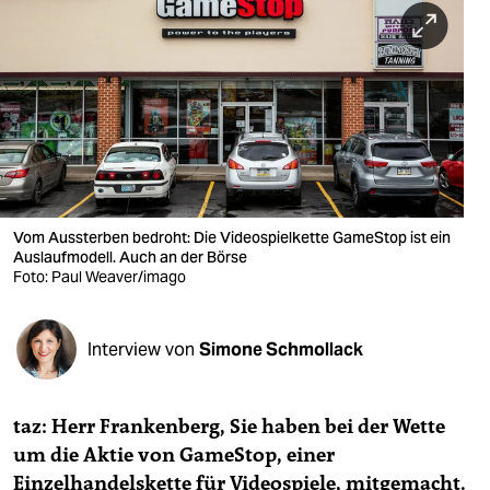
berlin
nord
wahrheit
verlag
verlag
veranstaltungen
Vom Aussterben bedroht: Die Videospielkette GameStop ist ein
Auslaufmodell. Auch an der Börse
shop
Foto: Paul Weaver/imago
fragen & hilfe
Interview von
Simone Schmollack
unterstützen
abo
taz: Herr Frankenberg, Sie haben bei der Wette
genossenschaft
um die Aktie von GameStop, einer
Einzelhandelskette für Videospiele, mitgemacht.