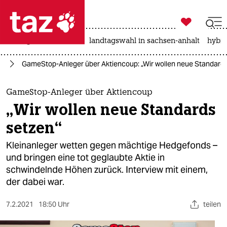

taz zahl ich
niedrigwasser
rente
landtagswahl in sachsen-anhalt
hybri

taz zahl ich
ie
GameStop-Anleger über Aktiencoup: „Wir wollen neue Standards
taz zahl ich
themen
GameStop-Anleger über Aktiencoup
„Wir wollen neue Standards
politik
setzen“
öko
Kleinanleger wetten gegen mächtige Hedgefonds –
und bringen eine tot geglaubte Aktie in
gesellschaft
schwindelnde Höhen zurück. Interview mit einem,
der dabei war.
kultur
sport
7.2.2021
18:50 Uhr
teilen