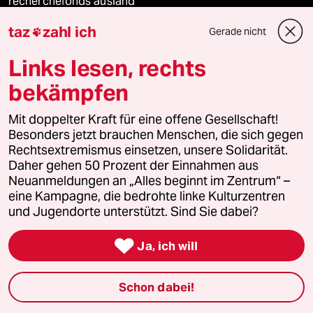
recherchefonds ausland
taz
zahl ich
Gerade nicht

panterstiftung
Links lesen, rechts
panterpreis 2026
bekämpfen
Mit doppelter Kraft für eine offene Gesellschaft!
Podcast
Besonders jetzt brauchen Menschen, die sich gegen
Rechtsextremismus einsetzen, unsere Solidarität.
Daher gehen 50 Prozent der Einnahmen aus
bundestalk
Neuanmeldungen an „Alles beginnt im Zentrum“ –
eine Kampagne, die bedrohte linke Kulturzentren
fernverbindung
und Jugendorte unterstützt. Sind Sie dabei?

klima update°
Ja, ich will
Mauerecho
Schon dabei!
Freie Rede