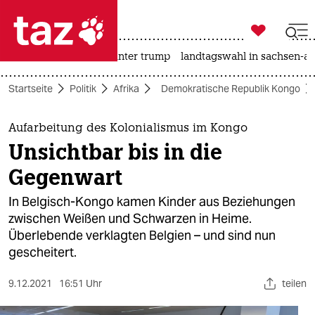

taz zahl ich
nahost-konflikt
usa unter trump
landtagswahl in sachsen-an

taz zahl ich
Startseite
Politik
Afrika
Demokratische Republik Kongo
taz zahl ich
themen
Aufarbeitung des Kolonialismus im Kongo
Unsichtbar bis in die
politik
Gegenwart
öko
In Belgisch-Kongo kamen Kinder aus Beziehungen
zwischen Weißen und Schwarzen in Heime.
gesellschaft
Überlebende verklagten Belgien – und sind nun
gescheitert.
kultur
sport
9.12.2021
16:51 Uhr
teilen