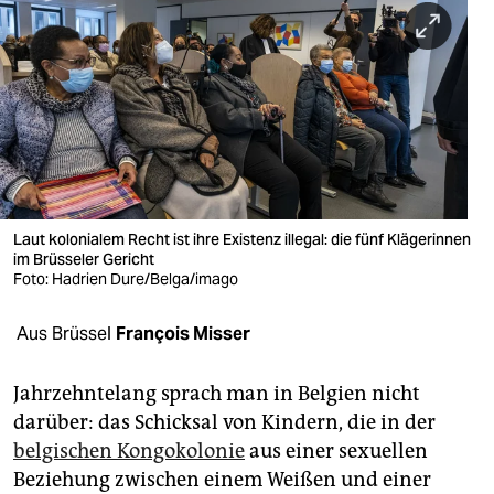
berlin
nord
wahrheit
verlag
verlag
veranstaltungen
Laut kolonialem Recht ist ihre Existenz illegal: die fünf Klägerinnen
im Brüsseler Gericht
shop
Foto: Hadrien Dure/Belga/imago
fragen & hilfe
Aus Brüssel
François Misser
unterstützen
Jahrzehntelang sprach man in Belgien nicht
abo
darüber: das Schicksal von Kindern, die in der
belgischen Kongokolonie
aus einer sexuellen
genossenschaft
Beziehung zwischen einem Weißen und einer