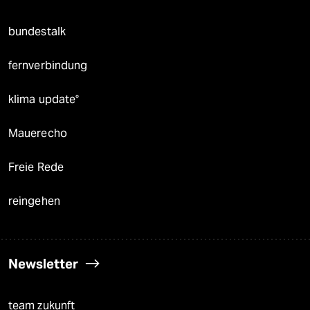
bundestalk
fernverbindung
klima update°
Mauerecho
Freie Rede
reingehen
Newsletter
team zukunft