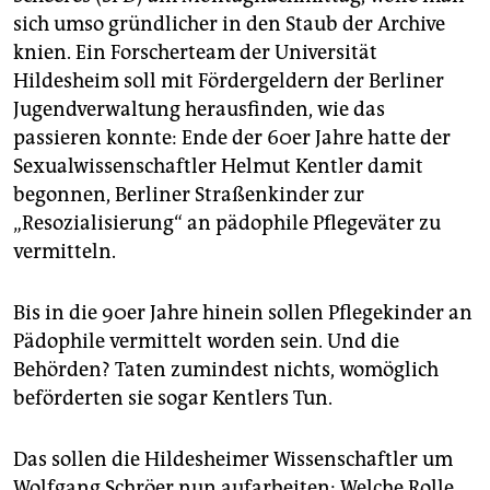
epaper login
sich umso gründlicher in den Staub der Archive
knien. Ein Forscherteam der Universität
Hildesheim soll mit Fördergeldern der Berliner
Jugendverwaltung herausfinden, wie das
passieren konnte: Ende der 60er Jahre hatte der
Sexualwissenschaftler Helmut Kentler damit
begonnen, Berliner Straßenkinder zur
„Resozialisierung“ an pädophile Pflegeväter zu
vermitteln.
Bis in die 90er Jahre hinein sollen Pflegekinder an
Pädophile vermittelt worden sein. Und die
Behörden? Taten zumindest nichts, womöglich
beförderten sie sogar Kentlers Tun.
Das sollen die Hildesheimer Wissenschaftler um
Wolfgang Schröer nun aufarbeiten: Welche Rolle