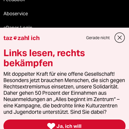
Aboservice
ePaper Login
taz
zahl ich
Gerade nicht

Downloads für Abonnierende
Links lesen, rechts
bekämpfen
© 2026 taz Verlags und Vertriebs GmbH
Mit doppelter Kraft für eine offene Gesellschaft!
Alle Rechte vorbehalten. Bei rechtlichen Fragen oder für Genehmigungen
wenden Sie sich bitte an
lizenzen@taz.de
Besonders jetzt brauchen Menschen, die sich gegen
Rechtsextremismus einsetzen, unsere Solidarität.
Daher gehen 50 Prozent der Einnahmen aus
Feedback
Redaktionsstatut
Kommune-Richtlinien
KI-
Neuanmeldungen an „Alles beginnt im Zentrum“ –
eine Kampagne, die bedrohte linke Kulturzentren
Leitlinie
Informant
Datenschutz
Impressum
AGB
und Jugendorte unterstützt. Sind Sie dabei?
Seitenwende
Einwilligungen widerrufen (Ads)

Ja, ich will