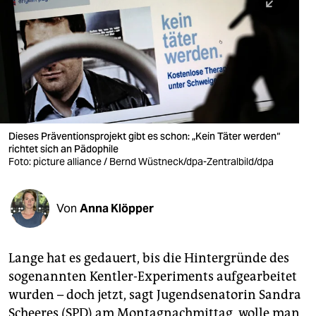
berlin
nord
wahrheit
verlag
verlag
Dieses Präventionsprojekt gibt es schon: „Kein Täter werden“
richtet sich an Pädophile
veranstaltungen
Foto: picture alliance / Bernd Wüstneck/dpa-Zentralbild/dpa
shop
fragen & hilfe
Von
Anna Klöpper
unterstützen
Lange hat es gedauert, bis die Hintergründe des
abo
sogenannten Kentler-Experiments aufgearbeitet
genossenschaft
wurden – doch jetzt, sagt Jugendsenatorin Sandra
Scheeres (SPD) am Montagnachmittag, wolle man