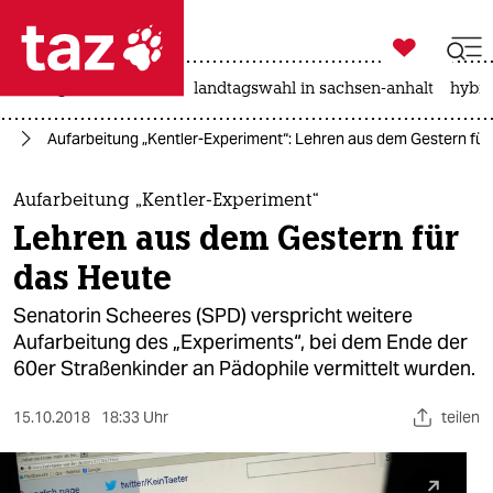

taz zahl ich
niedrigwasser
rente
landtagswahl in sachsen-anhalt
hybri

taz zahl ich
in
Aufarbeitung „Kentler-Experiment“: Lehren aus dem Gestern für
taz zahl ich
themen
Aufarbeitung „Kentler-Experiment“
Lehren aus dem Gestern für
politik
das Heute
öko
Senatorin Scheeres (SPD) verspricht weitere
Aufarbeitung des „Experiments“, bei dem Ende der
gesellschaft
60er Straßenkinder an Pädophile vermittelt wurden.
kultur
15.10.2018
18:33 Uhr
teilen
sport