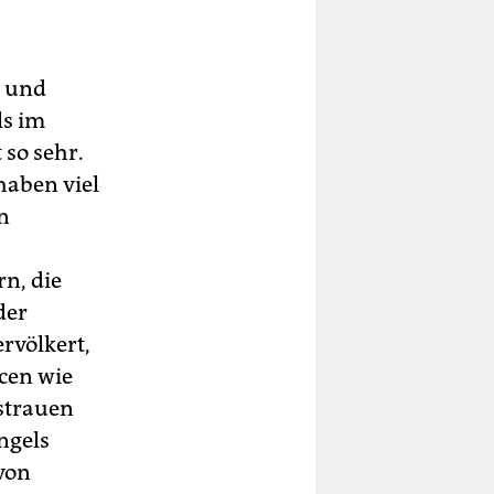
m und
ls im
 so sehr.
haben viel
n
n, die
der
ervölkert,
cen wie
strauen
ngels
von