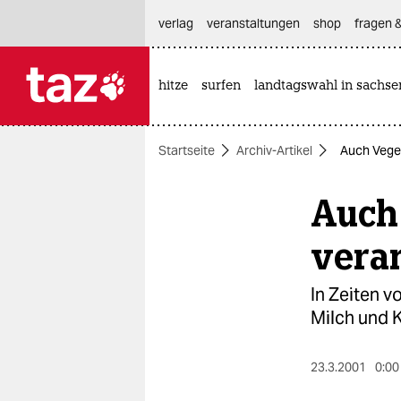
hautnavigation anspringen
hauptinhalt anspringen
footer anspringen
verlag
veranstaltungen
shop
fragen &
hitze
surfen
landtagswahl in sachse

taz zahl ich
taz zahl ich
Startseite
Archiv-Artikel
Auch Veget
themen
Auch 
politik
öko
vera
gesellschaft
In Zeiten 
Milch und K
kultur
sport
23.3.2001
0:00