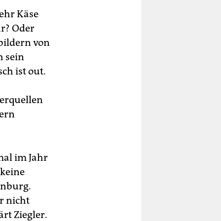
mehr Käse
hr? Oder
bildern von
h sein
ch ist out.
berquellen
dern
al im Jahr
 keine
enburg.
r nicht
rt Ziegler.