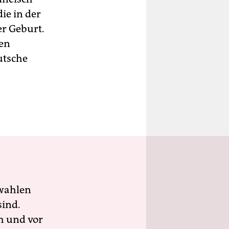
ie in der
er Geburt.
hen
utsche
wahlen
sind.
h und vor