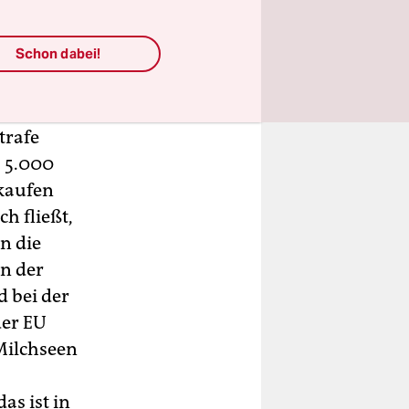
„Wenn die
pro Liter
Schon dabei!
weil er
trafe
a 5.000
rkaufen
h fließt,
n die
in der
d bei der
der EU
 Milchseen
s ist in