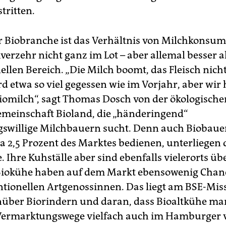
tritten.
r Biobranche ist das Verhältnis von Milchkonsu
verzehr nicht ganz im Lot – aber allemal besser a
llen Bereich. „Die Milch boomt, das Fleisch nicht
d etwa so viel gegessen wie im Vorjahr, aber wir 
iomilch“, sagt Thomas Dosch von der ökologische
meinschaft Bioland, die „händeringend“
swillige Milchbauern sucht. Denn auch Biobauer
wa 2,5 Prozent des Marktes bedienen, unterliegen 
 Ihre Kuhställe aber sind ebenfalls vielerorts üb
Biokühe haben auf dem Markt ebensowenig Chan
ntionellen Artgenossinnen. Das liegt am BSE-Mis
über Biorindern und daran, dass Bioaltkühe ma
 Vermarktungswege vielfach auch im Hamburger 