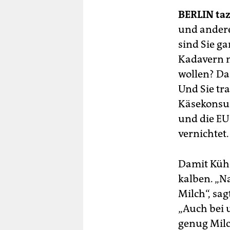
berlin
BERLIN
taz
nord
und andere
sind Sie g
wahrheit
Kadavern n
verlag
wollen? Dan
Und Sie tr
verlag
Käsekonsum
veranstaltungen
und die EU
shop
vernichtet.
fragen & hilfe
Damit Kühe
unterstützen
kalben. „N
abo
Milch“, sa
„Auch bei 
genossenschaft
genug Milc