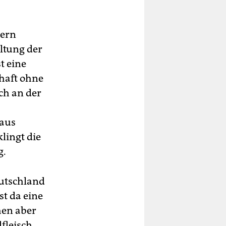
uern
altung der
t eine
chaft ohne
ch an der
 aus
lingt die
g.
eutschland
t da eine
hen aber
fleisch