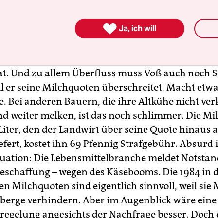
rial und die Entsorgung der Tierreste bezahlen. 
leiben, müsste meine Milch acht bis zehn Pfennig 

Ja, ich will
den, damit der Betrieb überleben kann“, sagt Voß.
lchpreise aber hat er im Moment keinen Einfluss, 
at. Und zu allem Überfluss muss Voß auch noch S
il er seine Milchquoten überschreitet. Macht etw
e. Bei anderen Bauern, die ihre Altkühe nicht ve
d weiter melken, ist das noch schlimmer. Die Milc
Liter, den der Landwirt über seine Quote hinaus a
efert, kostet ihn 69 Pfennig Strafgebühr. Absurd 
ituation: Die Lebensmittelbranche meldet Notstan
schaffung – wegen des Käsebooms. Die 1984 in 
en Milchquoten sind eigentlich sinnvoll, weil sie
berge verhindern. Aber im Augenblick wäre eine
gelung angesichts der Nachfrage besser. Doch da