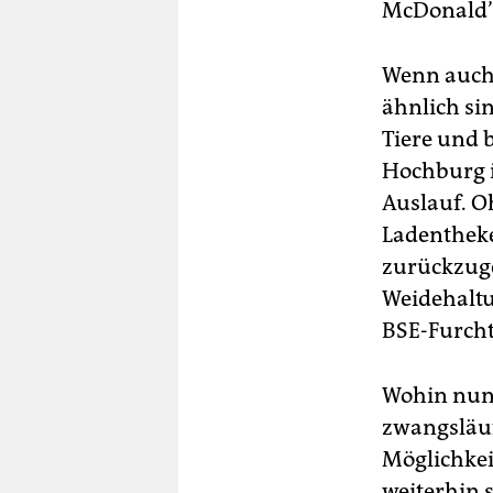
McDonald’
Wenn auch 
ähnlich sin
Tiere und 
Hochburg in
Auslauf. O
Ladentheke
zurückzuge
Weidehaltun
BSE-Furcht 
Wohin nun 
zwangsläuf
Möglichkei
weiterhin 