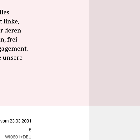
lles
 linke,
ür deren
n, frei
ngagement.
e unsere
vom
23.03.2001
5
WI0601
+DEU