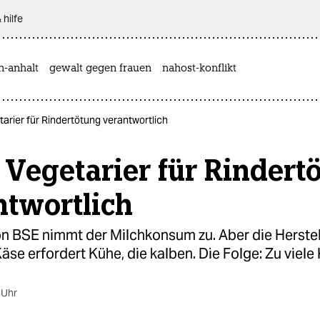
 hilfe
n-anhalt
gewalt gegen frauen
nahost-konflikt
arier für Rindertötung verantwortlich
Vegetarier für Rindert
ntwortlich
von BSE nimmt der Milchkonsum zu. Aber die Herste
äse erfordert Kühe, die kalben. Die Folge: Zu viele
 Uhr