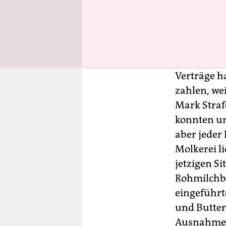
Risikomate
Preise so b
teurer wer
Auf die Mi
Verträge h
zahlen, we
Mark Straf
konnten un
aber jeder 
Molkerei li
jetzigen S
Rohmilchbe
eingeführt
und Butter
Ausnahmere