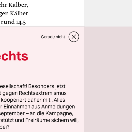
ehr Kälber,
igen Kälber
 rund 14,5
ühe, die
Gerade nicht
e in der
en und in
echts
nd selten.
wig-
Er hat Kühe
esellschaft! Besonders jetzt
rt gegen Rechtsextremismus
ber. Macht
z kooperiert daher mit „Alles
ller Einnahmen aus Anmeldungen
erfall von
. September – an die Kampagne,
rstützt und Freiräume sichern will,
bei?