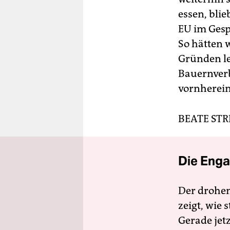
essen, bli
EU im Gesp
So hätten w
Gründen le
Bauernverb
vornherein
BEATE ST
Die Enga
Der drohe
zeigt, wie
Gerade jet