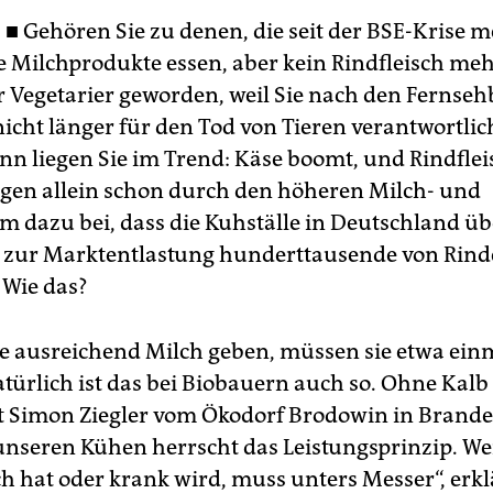
 ■
Gehören Sie zu denen, die seit der BSE-Krise 
 Milchprodukte essen, aber kein Rindfleisch me
ar Vegetarier geworden, weil Sie nach den Fernseh
icht länger für den Tod von Tieren verantwortlic
n liegen Sie im Trend: Käse boomt, und Rindfleis
agen allein schon durch den höheren Milch- und
 dazu bei, dass die Kuhställe in Deutschland ü
 zur Marktentlastung hunderttausende von Rin
 Wie das?
 ausreichend Milch geben, müssen sie etwa einm
atürlich ist das bei Biobauern auch so. Ohne Kalb
gt Simon Ziegler vom Ökodorf Brodowin in Brand
unseren Kühen herrscht das Leistungsprinzip. We
h hat oder krank wird, muss unters Messer“, erklä