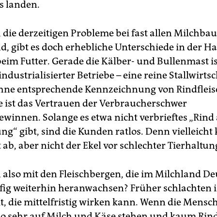
s landen.
die derzeitigen Probleme bei fast allen Milchba
d, gibt es doch erhebliche Unterschiede in der H
beim Futter. Gerade die Kälber- und Bullenmast is
dustrialisierter Betriebe – eine reine Stallwirts
hne entsprechende Kennzeichnung von Rindfleis
 ist das Vertrauen der Verbraucherschwer
winnen. Solange es etwa nicht verbrieftes „Rind
g“ gibt, sind die Kunden ratlos. Denn vielleicht k
ab, aber nicht der Ekel vor schlechter Tierhaltun
also mit den Fleischbergen, die im Milchland D
ig weiterhin heranwachsen? Früher schlachten is
t, die mittelfristig wirken kann. Wenn die Mensc
so sehr auf Milch und Käse stehen und kaum Rind