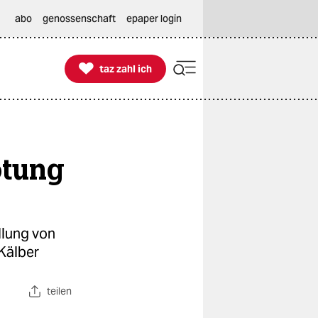
abo
genossenschaft
epaper login

taz zahl ich
taz zahl ich
ötung
llung von
 Kälber
teilen