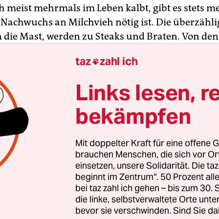
h meist mehrmals im Leben kalbt, gibt es stets m
n Nachwuchs an Milchvieh nötig ist. Die überzähl
die Mast, werden zu Steaks und Braten. Von den
Rindern in Deutschland sind 4,5 Millionen Milchk
taz
zahl ich

ei Drittel sind zum größten Teil Nachkommen, di
n. Reine Fleischrassen, die nicht gemolken werd
Links lesen, r
st ganzjährig draußen weiden, sind in Deutschla
bekämpfen
Voß, einem konventionellen Milchbauer in Schles
er naturnah arbeitet, quillt der Stall nicht über. 
Mit doppelter Kraft für eine offene G
lber trotz schlechter Marktlage verkauft – zu
brauchen Menschen, die sich vor O
isen. „Bei mir fehlen 10.000 Mark – seit Dezem
einsetzen, unsere Solidarität. Die ta
beginnt im Zentrum“. 50 Prozent a
000 Mark“, rechnet Voß vor. Nicht nur den Preisv
bei taz zahl ich gehen – bis zum 30
ozent muss der Landwirt hinnehmen, bei den
die linke, selbstverwaltete Orte unte
hen muss er nun auch die Entfernung von BSE-
bevor sie verschwinden. Sind Sie da