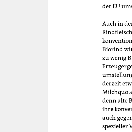
der EU ums
Auch in de
Rindfleisch
konventione
Biorind wir
zu wenig B
Erzeugerge
umstellung
derzeit et
Milchquote.
denn alte 
ihre konve
auch gegen
spezieller