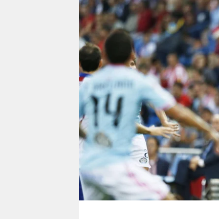
berlin
nord
wahrheit
verlag
verlag
veranstaltungen
shop
fragen & hilfe
unterstützen
abo
genossenschaft