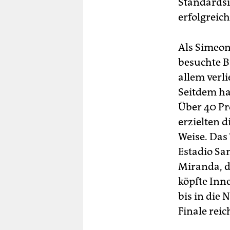
Standardsi
erfolgreic
Als Simeon
besuchte B
allem verl
Seitdem ha
Über 40 Pr
erzielten 
Weise. Das
Estadio Sa
Miranda, da
köpfte Inn
bis in die
Finale reic