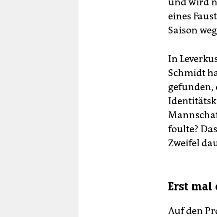
und wird n
eines Faust
Saison weg
In Leverkus
Schmidt hat
gefunden, 
Identitätsk
Mannschaft
foulte? Das
Zweifel da
Erst mal
Auf den Pro