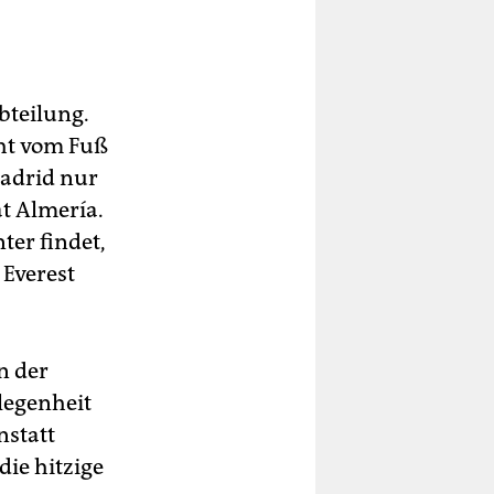
bteilung.
cht vom Fuß
Madrid nur
at Almería.
er findet,
 Everest
n der
legenheit
nstatt
ie hitzige