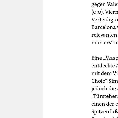
gegen Vale
(0:0). Vier
Verteidigu
Barcelona 
relevanten
man erst m
Eine „Masc
entdeckte 
mit dem Viz
Cholo“ Sim
jedoch die
„Türsteher
einen der 
Spitzenfuß