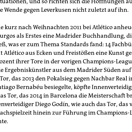
tuationen, und so richten sich die Hoffnungen au
he Wende gegen Leverkusen nicht zuletzt auf ihn.
e kurz nach Weihnachten 2011 bei Atlético anheu
urgos als Erstes eine Madrider Buchhandlung, di
ieß, was er zum Thema Standards fand: 14 Fachbü
t Atlético aus Ecken und Freistößen eine Kunst g
ozent ihrer Tore in der vorigen Champions-Leag
die Ergebniskünstler aus dem Madrider Süden auf
 Tor, das 2013 den Pokalsieg gegen Nachbar Real i
ntiago Bernabéu besiegelte, köpfte Innenverteidig
s Tor, das 2014 in Barcelona die Meisterschaft b
enverteidiger Diego Godín, wie auch das Tor, das 
 Nachspielzeit hinein zur Führung im Champions-
hte.