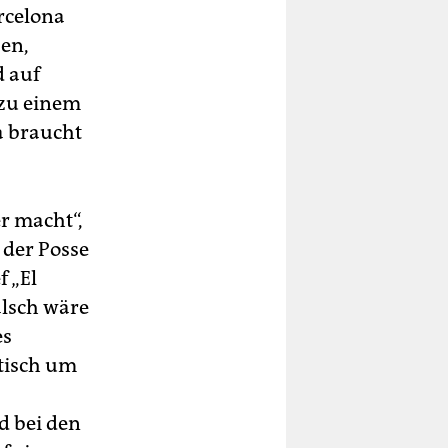
rcelona
sen,
d auf
 zu einem
a braucht
r macht“,
 der Posse
f „El
alsch wäre
es
ktisch um
d bei den