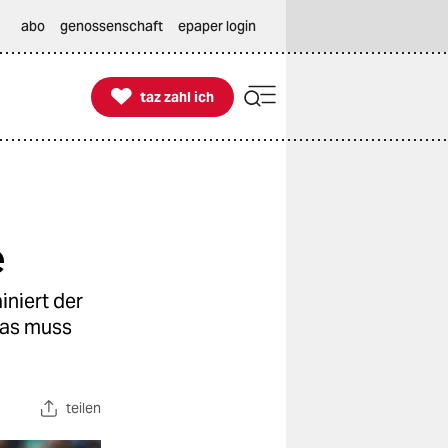
abo
genossenschaft
epaper login

taz zahl ich
taz zahl ich
e
iniert der
 das muss
teilen