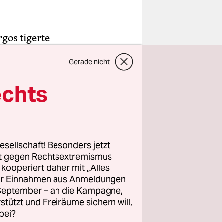
gos tigerte
ng. Das
Gerade nicht
fentlich
en er auf
echts
 nun mal
esellschaft! Besonders jetzt
 The Garb
rt gegen Rechtsextremismus
er von
z kooperiert daher mit „Alles
ller Einnahmen aus Anmeldungen
 Rocker
. September – an die Kampagne,
rstützt und Freiräume sichern will,
bei?