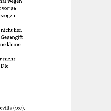
 mal wegen
t vorige
ezogen.
icht lief.
s Gegengift
ne kleine
ar mehr
 Die
villa (0:0),