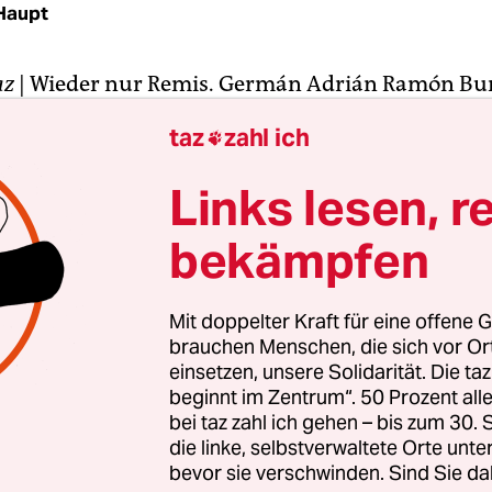
 Haupt
az
| Wieder nur Remis. Germán Adrián Ramón Bur
neben dem abfahrbereiten Mannschaftsbus entla
taz
zahl ich

rn bemerkenswert, als er vor vielen Jahren mal öf
abschwor – nach überstandenem Nierenkrebs, d
Links lesen, r
 Laster zurückführte. Aber so diszipliniert ist er
bekämpfen
der „Affe“, früherer Weltklassetorwart mit Matte,
Mit doppelter Kraft für eine offene G
p und verrückten Paraden, Frontmann der Band
brauchen Menschen, die sich vor O
ach seinen Initialen) und heutige Assistenztrain
einsetzen, unsere Solidarität. Die ta
beginnt im Zentrum“. 50 Prozent a
adrid ist auch mit 45 und kürzeren Haaren immer
bei taz zahl ich gehen – bis zum 30
 Einer mit viel Adrenalin. Und das muss raus.
die linke, selbstverwaltete Orte unte
bevor sie verschwinden. Sind Sie da