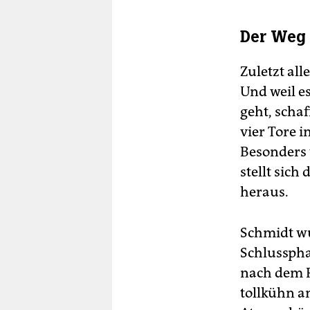
Der Weg 
Zuletzt al
Und weil e
geht, scha
vier Tore 
Besonders 
stellt sich
heraus.
Schmidt wu
Schlusspha
nach dem Pl
tollkühn a