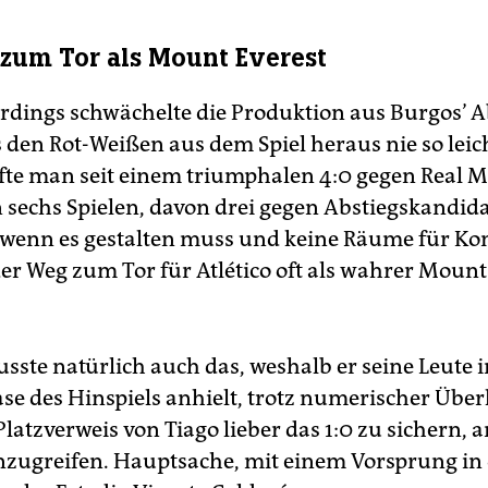
zum Tor als Mount Everest
lerdings schwächelte die Produktion aus Burgos’ A
s den Rot-Weißen aus dem Spiel heraus nie so lei
ffte man seit einem triumphalen 4:0 gegen Real 
in sechs Spielen, davon drei gegen Abstiegskandid
wenn es gestalten muss und keine Räume für Kont
 der Weg zum Tor für Atlético oft als wahrer Mount
sste natürlich auch das, weshalb er seine Leute i
se des Hinspiels anhielt, trotz numerischer Über
atzverweis von Tiago lieber das 1:0 zu sichern, a
nzugreifen. Hauptsache, mit einem Vorsprung in d