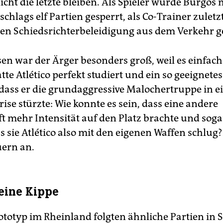
icht die letzte bleiben. Als Spieler wurde Burgos
schlags elf Partien gesperrt, als Co-Trainer zuletz
en Schiedsrichterbeleidigung aus dem Verkehr g
en war der Ärger besonders groß, weil es einfach n
te Atlético perfekt studiert und ein so geeignete
dass er die grundaggressive Malochertruppe in ei
rise stürzte: Wie konnte es sein, dass eine andere
 mehr Intensität auf den Platz brachte und sog
s sie Atlético also mit den eigenen Waffen schlug?
uern an.
 eine Kippe
totyp im Rheinland folgten ähnliche Partien in Se