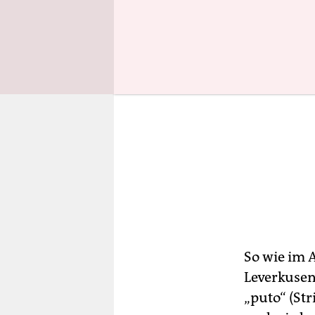
So wie im A
Leverkusen
„puto“ (Str