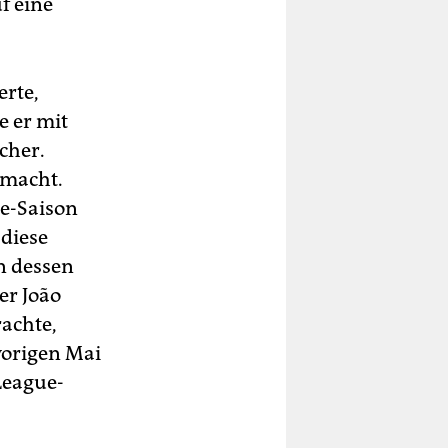
f eine
erte,
e er mit
cher.
emacht.
ue-Saison
 diese
n dessen
er João
rachte,
vorigen Mai
League-