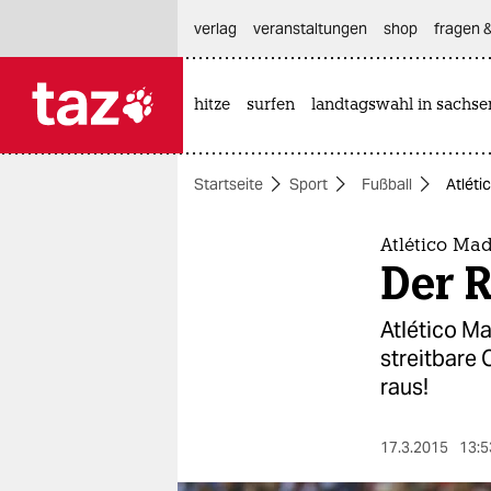
hautnavigation anspringen
hauptinhalt anspringen
footer anspringen
verlag
veranstaltungen
shop
fragen &
hitze
surfen
landtagswahl in sachse

taz zahl ich
taz zahl ich
Startseite
Sport
Fußball
Atléti
themen
politik
Atlético Ma
Der R
öko
Atlético Ma
gesellschaft
streitbare 
raus!
kultur
sport
17.3.2015
13:5