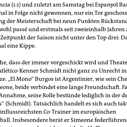
ncia (1:1) und zuletzt am Samstag bei Espanyol Ba
mal in Folge nicht gewonnen, nur ein Tor geschos
ng der Meisterschaft bei neun Punkten Rückstan
wohl passé und erstmals seit zweieinhalb Jahren
 Zeitpunkt der Saison nicht unter den Top drei: D
al eine Kippe.
he, dass der immer vorgeschickt wird und Theate
Atlético-Kenner Schmidt nicht ganz zu Unrecht in
e. „El Mono“ Burgos ist Argentinier, wie sein Che
eone, beide verbindet eine lange Freundschaft. F
 Annahme, seine Rolle bestünde lediglich in der d
s“ (Schmidt). Tatsächlich handelt es sich auch ta
einflussreichsten Co-Trainer im europäischen
ball. Insbesondere berät er Simeone federführen