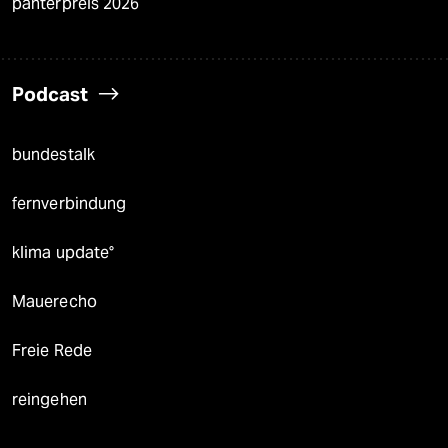
panterpreis 2026
Podcast
bundestalk
fernverbindung
klima update°
Mauerecho
Freie Rede
reingehen