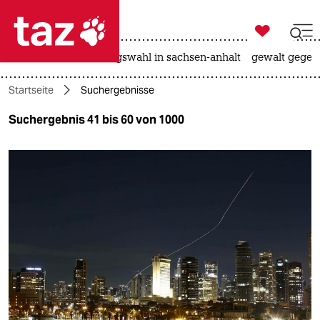

taz zahl ich
hitze
surfen
landtagswahl in sachsen-anhalt
gewalt gegen

taz zahl ich
Startseite
Suchergebnisse
taz zahl ich
Suchergebnis 41 bis 60 von 1000
themen
politik
öko
gesellschaft
kultur
sport