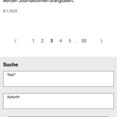
werden Journalistinnen drangsaliert.
8.1.2026
1
2
3
4
5
…
50
Suche
Text
*
AutorIn
Bitte füllen Sie alle Pflichtfelder (*) aus, um fortfahren zu können.