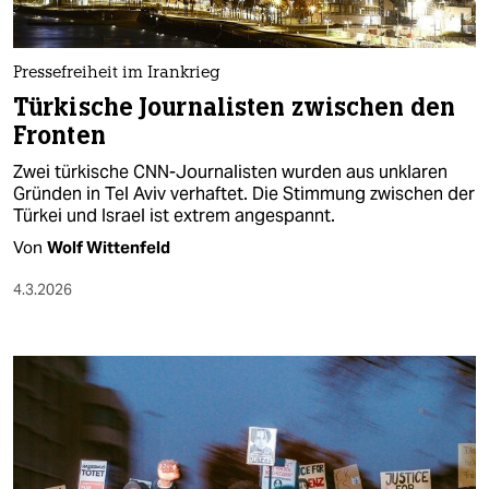
berlin
nord
Pressefreiheit im Irankrieg
wahrheit
Türkische Journalisten zwischen den
Fronten
verlag
Zwei türkische CNN-Journalisten wurden aus unklaren
verlag
Gründen in Tel Aviv verhaftet. Die Stimmung zwischen der
Türkei und Israel ist extrem angespannt.
veranstaltungen
Von
Wolf Wittenfeld
shop
4.3.2026
fragen & hilfe
unterstützen
abo
genossenschaft