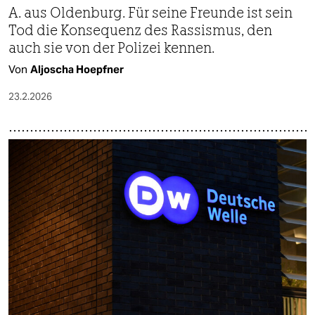
A. aus Oldenburg. Für seine Freunde ist sein
Tod die Konsequenz des Rassismus, den
auch sie von der Polizei kennen.
Von
Aljoscha Hoepfner
23.2.2026