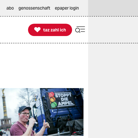
abo
genossenschaft
epaper login

taz zahl ich
taz zahl ich