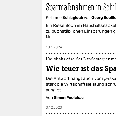
epaper login
Sparmaßnahmen in Schi
Kolumne
Schlagloch
von
Georg Seeßl
Ein Riesenloch im Haushaltssäckel
zu buchstäblichen Einsparungen 
Null.
19.1.2024
Haushaltskrise der Bundesregierun
Wie teuer ist das Sp
Die Antwort hängt auch vom „Fiskalm
stark die Wirtschaftsleistung schr
ausgibt.
Von
Simon Poelchau
3.12.2023