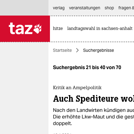
hautnavigation anspringen
hauptinhalt anspringen
footer anspringen
verlag
veranstaltungen
shop
fragen &
hitze
landtagswahl in sachsen-anhalt

taz zahl ich
taz zahl ich
Startseite
Suchergebnisse
themen
politik
Suchergebnis 21 bis 40 von 70
öko
Kritik an Ampelpolitik
gesellschaft
Auch Spediteure wol
kultur
Nach den Landwirten kündigen auc
Die erhöhte Lkw-Maut und die ges
sport
doppelt.