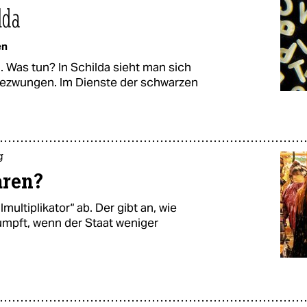
lda
en
. Was tun? In Schilda sieht man sich
gezwungen. Im Dienste der schwarzen
g
aren?
ultiplikator“ ab. Der gibt an, wie
umpft, wenn der Staat weniger