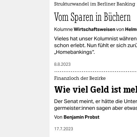
Strukturwandel im Berliner Banking
Vom Sparen in Büchern
Kolumne
Wirtschaftsweisen
von
Helm
Vieles hat unser Kolumnist währen
schon erlebt. Nun fühlt er sich zur
„Homebankings“.
8.8.2023
Finanzloch der Bezirke
Wie viel Geld ist me
Der Senat meint, er hätte die Unter
ger­meis­te­r:in­nen sagen aber et
Von
Benjamin Probst
17.7.2023