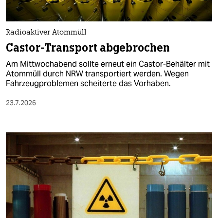
berlin
nord
Radioaktiver Atommüll
wahrheit
Castor-Transport abgebrochen
Am Mittwochabend sollte erneut ein Castor-Behälter mit
verlag
Atommüll durch NRW transportiert werden. Wegen
Fahrzeugproblemen scheiterte das Vorhaben.
verlag
23.7.2026
veranstaltungen
shop
fragen & hilfe
unterstützen
abo
genossenschaft