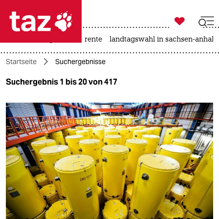

taz zahl ich
hitze
niedrigwasser
rente
landtagswahl in sachsen-anhalt

taz zahl ich
Startseite
Suchergebnisse
taz zahl ich
Suchergebnis 1 bis 20 von 417
themen
politik
öko
gesellschaft
kultur
sport