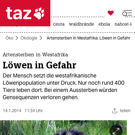

taz zahl ich
niedrigwasser
rente
ceuta
waldbrände
ebola
nahost-ko

taz zahl ich
Öko
Ökologie
Artensterben in Westafrika: Löwen in Gefahr
taz zahl ich
themen
Artensterben in Westafrika
Löwen in Gefahr
politik
Der Mensch setzt die westafrikanische
öko
Löwenpopulation unter Druck. Nur noch rund 400
Tiere leben dort. Bei einem Aussterben würden
gesellschaft
Gensequenzen verloren gehen.
kultur
14.1.2014
11:34 Uhr
teilen
sport