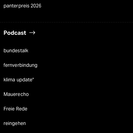
panterpreis 2026
Podcast
bundestalk
fernverbindung
klima update°
Mauerecho
Freie Rede
reingehen