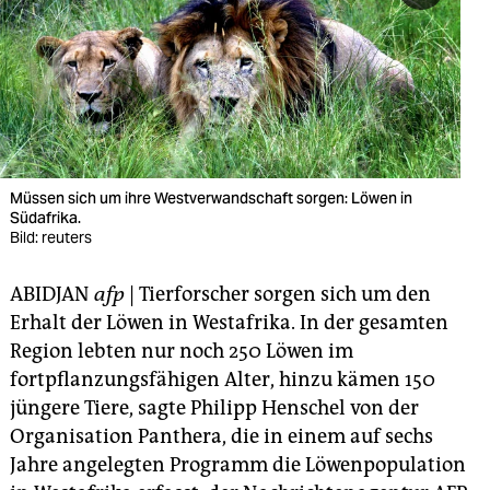
berlin
nord
wahrheit
verlag
verlag
Müssen sich um ihre Westverwandschaft sorgen: Löwen in
Südafrika.
veranstaltungen
Bild: reuters
shop
ABIDJAN
afp
| Tierforscher sorgen sich um den
fragen & hilfe
Erhalt der Löwen in Westafrika. In der gesamten
Region lebten nur noch 250 Löwen im
unterstützen
fortpflanzungsfähigen Alter, hinzu kämen 150
jüngere Tiere, sagte Philipp Henschel von der
abo
Organisation Panthera, die in einem auf sechs
genossenschaft
Jahre angelegten Programm die Löwenpopulation