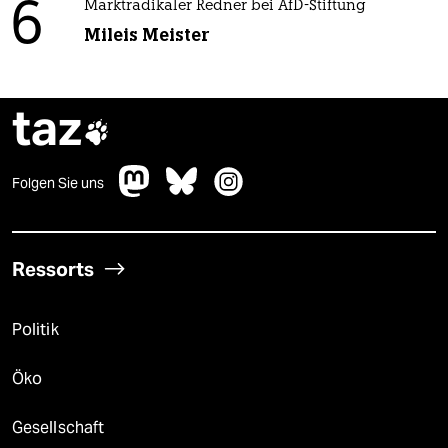
6
Marktradikaler Redner bei AfD-Stiftung
Mileis Meister
taz

Folgen Sie uns
Ressorts
Politik
Öko
Gesellschaft