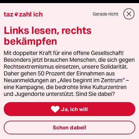
taz Archiv
taz
zahl ich
Gerade nicht

Links lesen, rechts
Mehr taz Angebote
bekämpfen
Mit doppelter Kraft für eine offene Gesellschaft!
Reisen
Besonders jetzt brauchen Menschen, die sich gegen
Rechtsextremismus einsetzen, unsere Solidarität.
Kantine
Daher gehen 50 Prozent der Einnahmen aus
Neuanmeldungen an „Alles beginnt im Zentrum“ –
Shop
eine Kampagne, die bedrohte linke Kulturzentren
und Jugendorte unterstützt. Sind Sie dabei?
Anzeigen

Ja, ich will
Fragen & Hilfe
Schon dabei!