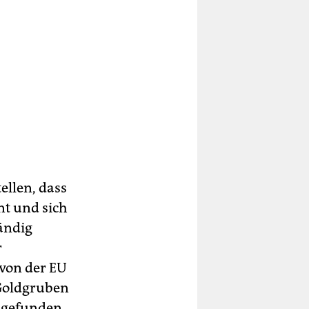
ellen, dass
t und sich
ändig
r
 von der EU
 Goldgruben
g gefunden