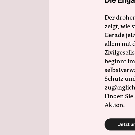
Die Enga
Der drohe
zeigt, wie
Gerade jet
allem mit d
Zivilgesell
beginnt im
selbstverw
Schutz und 
zugänglich
Finden Sie
Aktion.
Jetzt u