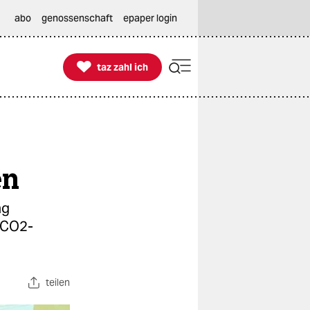
abo
genossenschaft
epaper login

taz zahl ich
taz zahl ich
en
ng
r CO2-
teilen