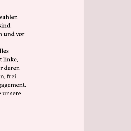
wahlen
sind.
h und vor
lles
 linke,
ür deren
n, frei
ngagement.
e unsere