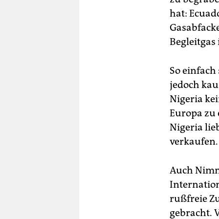
hat: Ecuado
Gasabfacke
Begleitgas
So einfach
jedoch kau
Nigeria ke
Europa zu 
Nigeria lie
verkaufen.
Auch Nimmo
Internatio
rußfreie Z
gebracht. 