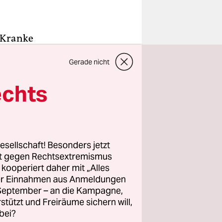
 Kranke
n Tod
Gerade nicht
 Dörfer
Bilder, die
echts
häden ist
nnung". In
 Klima
Weber,
esellschaft! Besonders jetzt
 und daran
rt gegen Rechtsextremismus
bends
z kooperiert daher mit „Alles
ller Einnahmen aus Anmeldungen
n "Die BP-
. September – an die Kampagne,
t Greg
rstützt und Freiräume sichern will,
elt zur
bei?