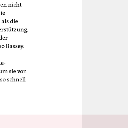
en nicht
ie
als die
erstützung,
der
so Bassey.
te-
um sie von
so schnell