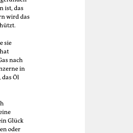
 ist, das
rn wird das
hützt.
e sie
 hat
 Gas nach
nzerne in
, das Öl
th
eine
ein Glück
sen oder