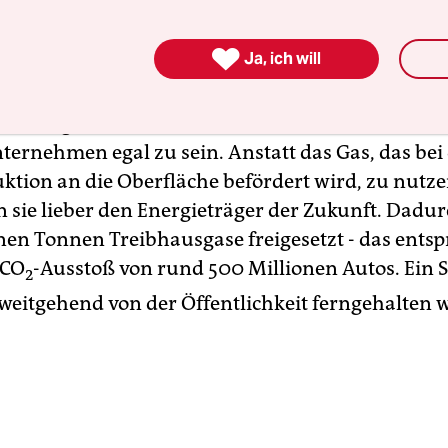
g erschlossen werden und an welcher Geschäftsp
 BP bedient.

Ja, ich will
Flaring" verpufft jährlich ein Drittel des gesamt
en Erdgasbedarfs. Doch das scheint den
ternehmen egal zu sein. Anstatt das Gas, das bei
ktion an die Oberfläche befördert wird, zu nutze
 sie lieber den Energieträger der Zukunft. Dadu
nen Tonnen Treibhausgase freigesetzt - das ents
 CO
-Ausstoß von rund 500 Millionen Autos. Ein 
2
 weitgehend von der Öffentlichkeit ferngehalten 