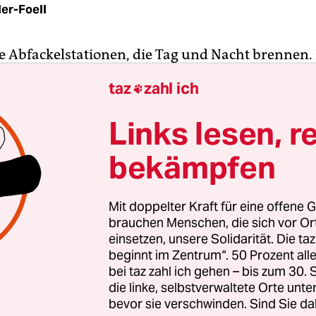
er-Foell
e Abfackelstationen, die Tag und Nacht brennen.
ppelte Menschen, die in Baracken ihren baldige
taz
zahl ich

erseuchte Erde und giftige Gase, die die Luft der
nd die Lungen der Leute im Nigerdelta belasten. 
Links lesen, r
edächtnis einbrennen. Schuld an diesen Umweltsc
bekämpfen
nnte "Gas Flaring" - oder auf Deutsch "Gasverbre
ntation "Abgefackelt: Wie die Ölkonzerne unser
igen die Filmemacher Inge Altemeier und Steffen 
Mit doppelter Kraft für eine offene G
Ölkonzerne weltweit wertvolles Gas verbrennen
brauchen Menschen, die sich vor O
ndert werden. Ihr Film ist Teil des Arte-Themena
einsetzen, unsere Solidarität. Die ta
beginnt im Zentrum“. 50 Prozent a
es Öl", in dessen Rahmen auch die Dokumentatio
bei taz zahl ich gehen – bis zum 30
fit um jeden Preis" läuft, in dem der US-Journalis
die linke, selbstverwaltete Orte unte
t, welche Gebiete trotz großer Risiken für die Umw
bevor sie verschwinden. Sind Sie da