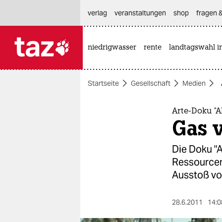
hautnavigation anspringen
hauptinhalt anspringen
footer anspringen
verlag
veranstaltungen
shop
fragen &
niedrigwasser
rente
landtagswahl i

taz zahl ich
taz zahl ich
Startseite
Gesellschaft
Medien
themen
politik
Arte-Doku "A
Gas 
öko
Die Doku "A
gesellschaft
Ressourcen
Ausstoß vo
kultur
sport
28.6.2011
14:0