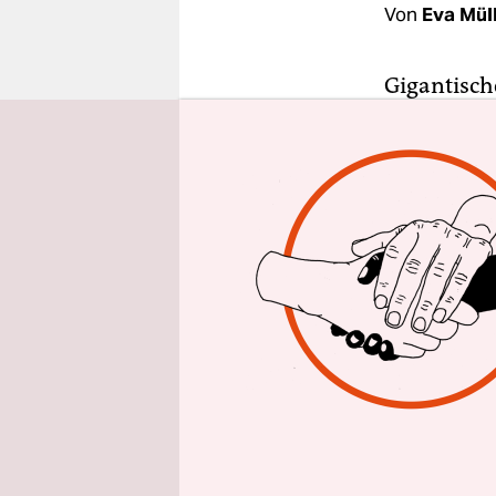
epaper login
Von
Eva Müll
Gigantisch
und verkrü
erwarten. V
verpesten u
sich ins G
das sogena
der Dokume
killen" ze
warum die 
nicht gehi
"Schmutzig
Story - Pro
Palast zeig