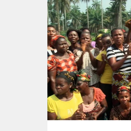
berlin
nord
wahrheit
verlag
verlag
veranstaltungen
shop
fragen & hilfe
unterstützen
abo
genossenschaft