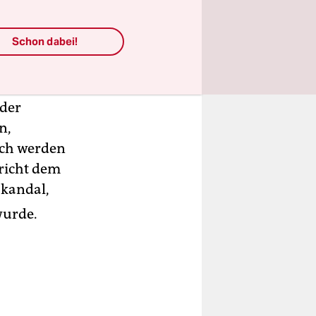
raxis sich
Schon dabei!
en
 der
n,
rch werden
pricht dem
Skandal,
wurde.