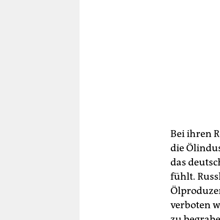
Bei ihren 
die Ölindu
das deutsc
fühlt. Rus
Ölproduzent
verboten w
zu begrabe