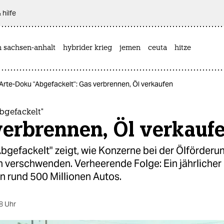
 hilfe
n sachsen-anhalt
hybrider krieg
jemen
ceuta
hitze
Arte-Doku "Abgefackelt": Gas verbrennen, Öl verkaufen
bgefackelt"
verbrennen, Öl verkauf
bgefackelt" zeigt, wie Konzerne bei der Ölförderu
 verschwenden. Verheerende Folge: Ein jährliche
n rund 500 Millionen Autos.
8 Uhr