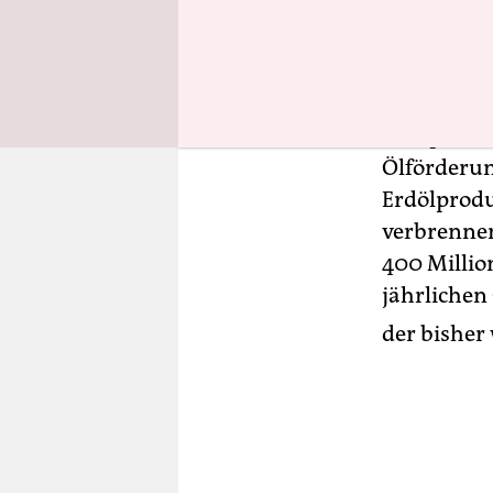
Ölförderun
der Ölriese
Durch "Gas 
europäisch
Ölförderun
Erdölprodu
verbrennen
400 Millio
jährlichen
der bisher