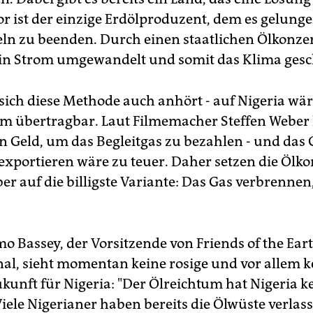
r ist der einzige Erdölproduzent, dem es gelungen
ln zu beenden. Durch einen staatlichen Ölkonze
 in Strom umgewandelt und somit das Klima gesc
 sich diese Methode auch anhört - auf Nigeria wär
m übertragbar. Laut Filmemacher Steffen Weber
in Geld, um das Begleitgas zu bezahlen - und das
exportieren wäre zu teuer. Daher setzen die Ölko
ber auf die billigste Variante: Das Gas verbrennen
 Bassey, der Vorsitzende von Friends of the Ear
nal, sieht momentan keine rosige und vor allem k
ukunft für Nigeria: "Der Ölreichtum hat Nigeria k
Viele Nigerianer haben bereits die Ölwüste verlas