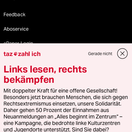
Feedback
Aboservice
ePaper Login
taz
zahl ich
Gerade nicht

Downloads für Abonnierende
Links lesen, rechts
bekämpfen
© 2026 taz Verlags und Vertriebs GmbH
Mit doppelter Kraft für eine offene Gesellschaft!
Alle Rechte vorbehalten. Bei rechtlichen Fragen oder für Genehmigungen
wenden Sie sich bitte an
lizenzen@taz.de
Besonders jetzt brauchen Menschen, die sich gegen
Rechtsextremismus einsetzen, unsere Solidarität.
Daher gehen 50 Prozent der Einnahmen aus
Feedback
Redaktionsstatut
Kommune-Richtlinien
KI-
Neuanmeldungen an „Alles beginnt im Zentrum“ –
eine Kampagne, die bedrohte linke Kulturzentren
Leitlinie
Informant
Datenschutz
Impressum
AGB
und Jugendorte unterstützt. Sind Sie dabei?