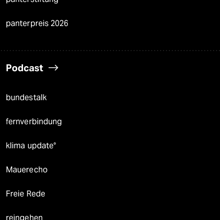
panterpreis 2026
Podcast
bundestalk
fernverbindung
klima update°
Mauerecho
Freie Rede
reingehen