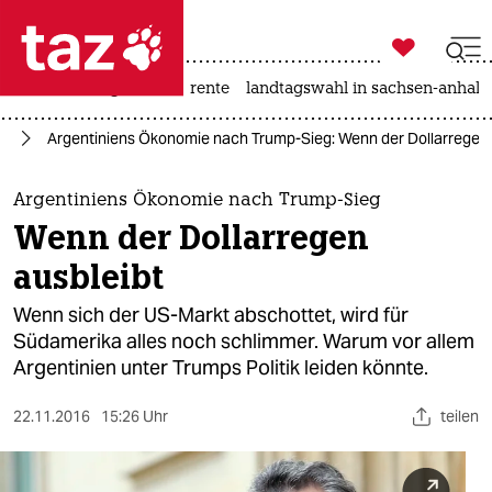

taz zahl ich
hitze
niedrigwasser
rente
landtagswahl in sachsen-anhalt

taz zahl ich
ie
Argentiniens Ökonomie nach Trump-Sieg: Wenn der Dollarregen 
taz zahl ich
themen
Argentiniens Ökonomie nach Trump-Sieg
Wenn der Dollarregen
politik
ausbleibt
öko
Wenn sich der US-Markt abschottet, wird für
Südamerika alles noch schlimmer. Warum vor allem
gesellschaft
Argentinien unter Trumps Politik leiden könnte.
kultur
22.11.2016
15:26 Uhr
teilen
sport