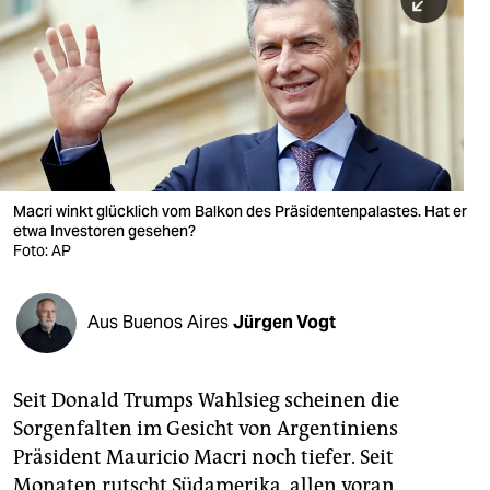
berlin
nord
wahrheit
verlag
verlag
Macri winkt glücklich vom Balkon des Präsidentenpalastes. Hat er
etwa Investoren gesehen?
veranstaltungen
Foto: AP
shop
fragen & hilfe
Aus Buenos Aires
Jürgen Vogt
unterstützen
Seit Donald Trumps Wahlsieg scheinen die
abo
Sorgenfalten im Gesicht von Argentiniens
genossenschaft
Präsident Mauricio Macri noch tiefer. Seit
Monaten rutscht Südamerika, allen voran