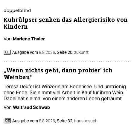
berlin
doppelblind
nord
Kuhrülpser senken das Allergierisiko von
Kindern
wahrheit
Von
Marlene Thaler
verlag
verlag
Ausgabe vom
8.8.2026
,
Seite 20,
zukunft
veranstaltungen
„Wenn nichts geht, dann probier’ ich
shop
Weinbau“
Teresa Deufel ist Winzerin am Bodensee. Und umtriebig
fragen & hilfe
ohne Ende. Sie nimmt viel Arbeit in Kauf für ihren Wein.
Dabei hat sie mal von einem anderen Leben geträumt
unterstützen
Von
Waltraud Schwab
abo
Ausgabe vom
8.8.2026
,
Seite 32,
hausbesuch
genossenschaft