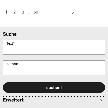
1
2
3
…
50
Suche
Text
*
AutorIn
Bitte füllen Sie alle Pflichtfelder (*) aus, um fortfahren zu können.
Erweitert