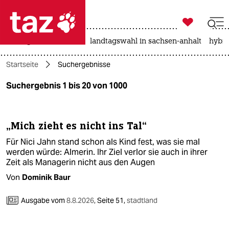

taz zahl ich
niedrigwasser
rente
landtagswahl in sachsen-anhalt
hybri

taz zahl ich
Startseite
Suchergebnisse
taz zahl ich
Suchergebnis 1 bis 20 von 1000
themen
politik
„Mich zieht es nicht ins Tal“
öko
Für Nici Jahn stand schon als Kind fest, was sie mal
werden würde: Almerin. Ihr Ziel verlor sie auch in ihrer
gesellschaft
Zeit als Managerin nicht aus den Augen
Von
Dominik Baur
kultur
Ausgabe vom
8.8.2026
,
Seite 51,
stadtland
sport