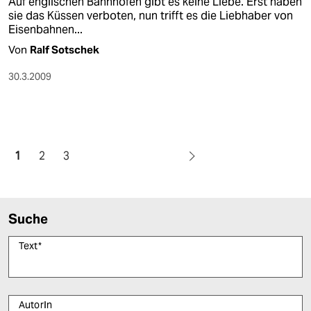
Auf englischen Bahnhöfen gibt es keine Liebe. Erst haben
sie das Küssen verboten, nun trifft es die Liebhaber von
Eisenbahnen...
Von
Ralf Sotschek
30.3.2009
1
2
3
Suche
Text
*
AutorIn