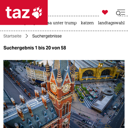

taz zahl ich
hitze
bergsteigen
usa unter trump
katzen
landtagswahl i

taz zahl ich
Startseite
Suchergebnisse
taz zahl ich
Suchergebnis 1 bis 20 von 58
themen
politik
öko
gesellschaft
kultur
sport