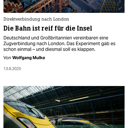
berlin
nord
Direktverbindung nach London
wahrheit
Die Bahn ist reif für die Insel
Deutschland und Großbritannien vereinbaren eine
verlag
Zugverbindung nach London. Das Experiment gab es
schon einmal – und diesmal soll es klappen.
verlag
Von
Wolfgang Mulke
veranstaltungen
13.8.2025
shop
fragen & hilfe
unterstützen
abo
genossenschaft