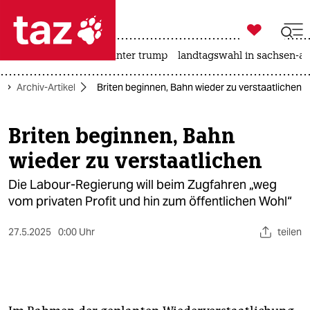

taz zahl ich
nahost-konflikt
usa unter trump
landtagswahl in sachsen-an

taz zahl ich
Archiv-Artikel
Briten beginnen, Bahn wieder zu verstaatlichen
taz zahl ich
themen
Briten beginnen, Bahn
wieder zu verstaatlichen
politik
Die Labour-Regierung will beim Zugfahren „weg
öko
vom privaten Profit und hin zum öffentlichen Wohl“
gesellschaft
27.5.2025
0:00 Uhr
teilen
kultur
sport