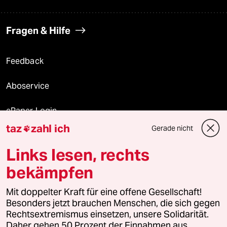
Fragen & Hilfe
Feedback
Aboservice
ePaper Login
taz
zahl ich
Gerade nicht

Downloads für Abonnierende
Links lesen, rechts
bekämpfen
© 2026 taz Verlags und Vertriebs GmbH
Mit doppelter Kraft für eine offene Gesellschaft!
Alle Rechte vorbehalten. Bei rechtlichen Fragen oder für Genehmigungen
wenden Sie sich bitte an
lizenzen@taz.de
Besonders jetzt brauchen Menschen, die sich gegen
Rechtsextremismus einsetzen, unsere Solidarität.
Daher gehen 50 Prozent der Einnahmen aus