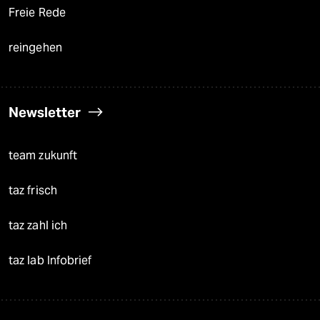
Freie Rede
reingehen
Newsletter
team zukunft
taz frisch
taz zahl ich
taz lab Infobrief