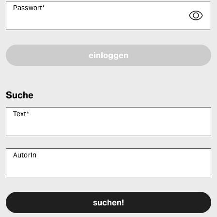
Passwort
*
Bitte füllen Sie alle Pflichtfelder (*) aus, um fortfahren zu können.
Suche
Text
*
AutorIn
Bitte füllen Sie alle Pflichtfelder (*) aus, um fortfahren zu können.