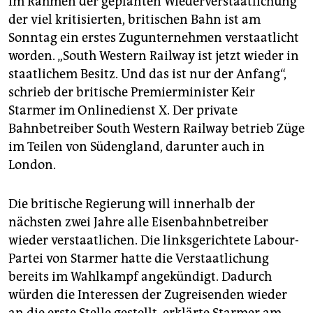
berlin
Im Rahmen der geplanten Wiederverstaatlichung
der viel kritisierten, britischen Bahn ist am
nord
Sonntag ein erstes Zugunternehmen verstaatlicht
worden. „South Western Railway ist jetzt wieder in
wahrheit
staatlichem Besitz. Und das ist nur der Anfang“,
schrieb der britische Premierminister Keir
verlag
Starmer im Onlinedienst X. Der private
verlag
Bahnbetreiber South Western Railway betrieb Züge
im Teilen von Südengland, darunter auch in
veranstaltungen
London.
shop
Die britische Regierung will innerhalb der
fragen & hilfe
nächsten zwei Jahre alle Eisenbahnbetreiber
unterstützen
wieder verstaatlichen. Die linksgerichtete Labour-
Partei von Starmer hatte die Verstaatlichung
abo
bereits im Wahlkampf angekündigt. Dadurch
genossenschaft
würden die Interessen der Zugreisenden wieder