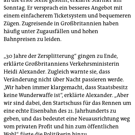
an die erste Stelle gestellt, erklärte Starmer am
epaper login
Sonntag. Er versprach ein besseres Angebot mit
einem einfacherem Ticketsystem und bequemeren
Zügen. Zugreisende in Großbritannien haben
häufig unter Zugausfällen und hohen
Bahnpreisen zu leiden.
„30 Jahre der Zersplitterung“ gingen zu Ende,
erklärte Großbritanniens Verkehrsministerin
Heidi Alexander. Zugleich warnte sie, dass
Veränderung nicht über Nacht passieren werde.
„Wir haben immer klargemacht, dass Staatsbesitz
keine Wunderwaffe ist“, erklärte Alexander. „Aber
wir sind dabei, den Startschuss für das Rennen um
eine echte Eisenbahn des 21. Jahrhunderts zu
geben, und das bedeutet eine Neuausrichtung weg
vom privaten Profit und hin zum öffentlichen
Wohl“, fügte die Politikerin hinzu.