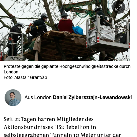
berlin
nord
wahrheit
verlag
verlag
veranstaltungen
Proteste gegen die geplante Hochgeschwindigkeitsstrecke durch
London
Foto: Alastair Grant/ap
shop
fragen & hilfe
Aus London
Daniel Zylbersztajn-Lewandowski
unterstützen
abo
Seit 22 Tagen harren Mitglieder des
genossenschaft
Aktionsbündnisses HS2 Rebellion in
selbstgegrabenen Tunneln 10 Meter unter der