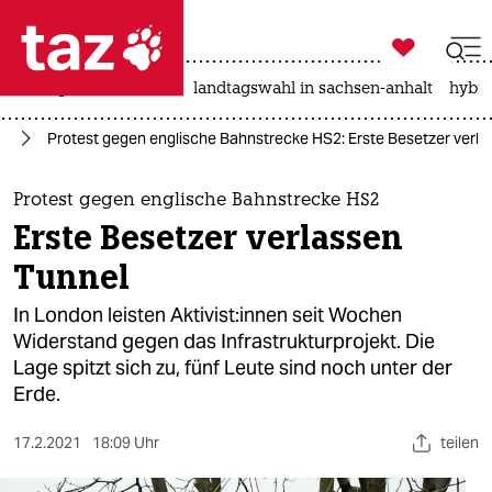

taz zahl ich
niedrigwasser
rente
landtagswahl in sachsen-anhalt
hybri

taz zahl ich
hr
Protest gegen englische Bahnstrecke HS2: Erste Be­set­ze­r verl
taz zahl ich
themen
Protest gegen englische Bahnstrecke HS2
Erste Be­set­ze­r verlassen
politik
Tunnel
öko
In London leisten Ak­ti­vis­t:in­nen seit Wochen
Widerstand gegen das Infrastrukturprojekt. Die
gesellschaft
Lage spitzt sich zu, fünf Leute sind noch unter der
Erde.
kultur
sport
17.2.2021
18:09 Uhr
teilen