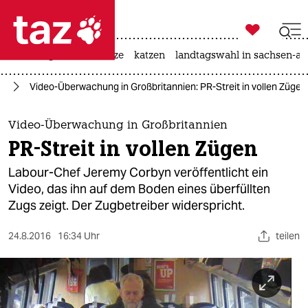

taz zahl ich
iran-krieg
ceuta
hitze
katzen
landtagswahl in sachsen-an

taz zahl ich
pa
Video-Überwachung in Großbritannien: PR-Streit in vollen Zügen
taz zahl ich
themen
Video-Überwachung in Großbritannien
PR-Streit in vollen Zügen
politik
Labour-Chef Jeremy Corbyn veröffentlicht ein
öko
Video, das ihn auf dem Boden eines überfüllten
Zugs zeigt. Der Zugbetreiber widerspricht.
gesellschaft
24.8.2016
16:34 Uhr
teilen
kultur
sport