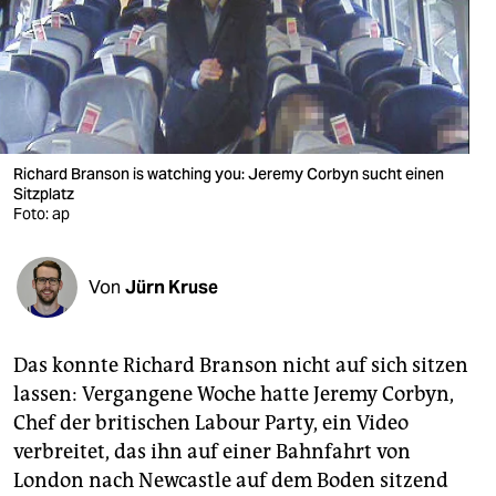
berlin
nord
wahrheit
verlag
Richard Branson is watching you: Jeremy Corbyn sucht einen
verlag
Sitzplatz
Foto: ap
veranstaltungen
shop
Von
Jürn Kruse
fragen & hilfe
Das konnte Richard Branson nicht auf sich sitzen
unterstützen
lassen: Vergangene Woche hatte Jeremy Corbyn,
abo
Chef der britischen Labour Party, ein Video
verbreitet, das ihn auf einer Bahnfahrt von
genossenschaft
London nach Newcastle auf dem Boden sitzend