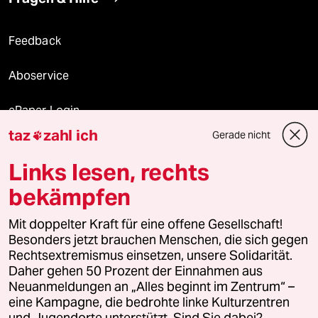
Feedback
Aboservice
ePaper Login
taz
zahl ich
Gerade nicht

Downloads für Abonnierende
Links lesen, rechts
bekämpfen
© 2026 taz Verlags und Vertriebs GmbH
Mit doppelter Kraft für eine offene Gesellschaft!
Alle Rechte vorbehalten. Bei rechtlichen Fragen oder für Genehmigungen
wenden Sie sich bitte an
lizenzen@taz.de
Besonders jetzt brauchen Menschen, die sich gegen
Rechtsextremismus einsetzen, unsere Solidarität.
Daher gehen 50 Prozent der Einnahmen aus
Feedback
Redaktionsstatut
Kommune-Richtlinien
KI-
Neuanmeldungen an „Alles beginnt im Zentrum“ –
eine Kampagne, die bedrohte linke Kulturzentren
Leitlinie
Informant
Datenschutz
Impressum
AGB