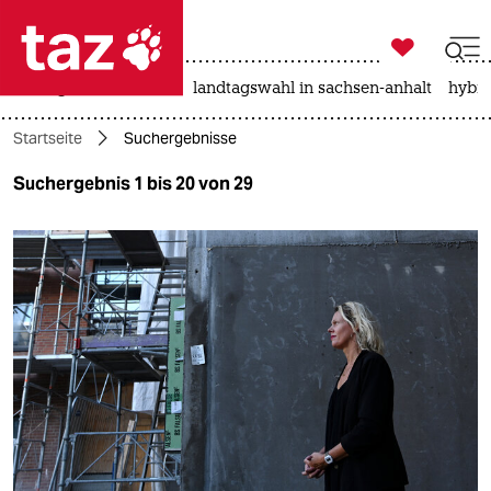

taz zahl ich
niedrigwasser
rente
landtagswahl in sachsen-anhalt
hybri

taz zahl ich
Startseite
Suchergebnisse
taz zahl ich
Suchergebnis 1 bis 20 von 29
themen
politik
öko
gesellschaft
kultur
sport