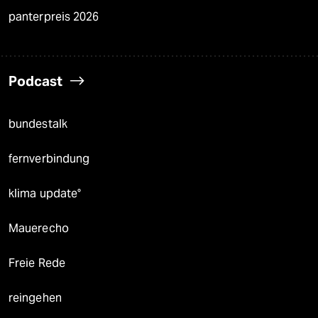
panterpreis 2026
Podcast
bundestalk
fernverbindung
klima update°
Mauerecho
Freie Rede
reingehen