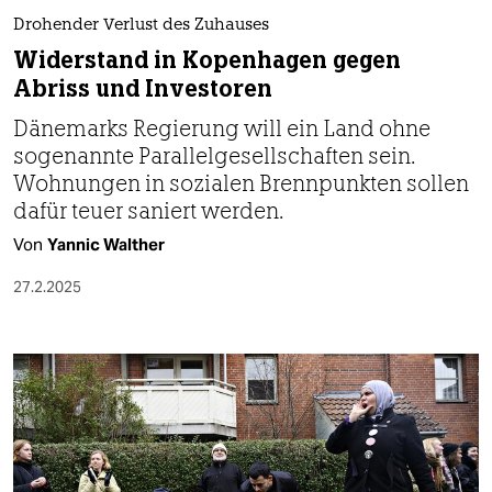
berlin
Drohender Verlust des Zuhauses
nord
Widerstand in Kopenhagen gegen
Abriss und Investoren
wahrheit
Dänemarks Regierung will ein Land ohne
verlag
sogenannte Parallelgesellschaften sein.
Wohnungen in sozialen Brennpunkten sollen
verlag
dafür teuer saniert werden.
veranstaltungen
Von
Yannic Walther
shop
27.2.2025
fragen & hilfe
unterstützen
abo
genossenschaft