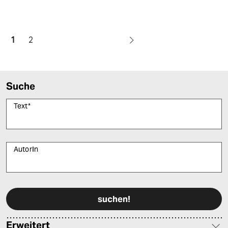
1
2
Suche
Text
*
AutorIn
Bitte füllen Sie alle Pflichtfelder (*) aus, um fortfahren zu können.
Erweitert