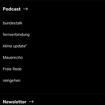
Podcast
bundestalk
fernverbindung
klima update°
Mauerecho
Freie Rede
reingehen
Newsletter