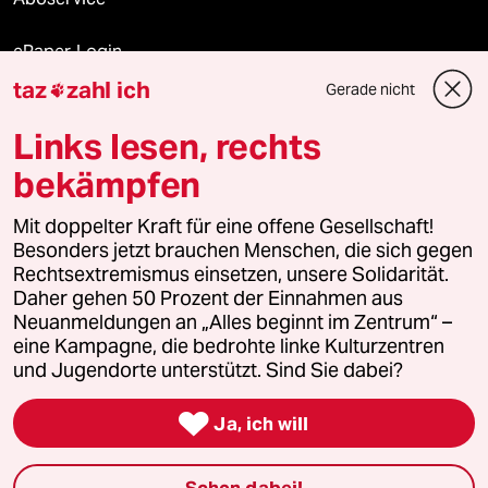
ePaper Login
taz
zahl ich
Gerade nicht

Downloads für Abonnierende
Links lesen, rechts
bekämpfen
© 2026 taz Verlags und Vertriebs GmbH
Mit doppelter Kraft für eine offene Gesellschaft!
Alle Rechte vorbehalten. Bei rechtlichen Fragen oder für Genehmigungen
wenden Sie sich bitte an
lizenzen@taz.de
Besonders jetzt brauchen Menschen, die sich gegen
Rechtsextremismus einsetzen, unsere Solidarität.
Daher gehen 50 Prozent der Einnahmen aus
Feedback
Redaktionsstatut
Kommune-Richtlinien
KI-
Neuanmeldungen an „Alles beginnt im Zentrum“ –
eine Kampagne, die bedrohte linke Kulturzentren
Leitlinie
Informant
Datenschutz
Impressum
AGB
und Jugendorte unterstützt. Sind Sie dabei?
Seitenwende
Einwilligungen widerrufen (Ads)

Ja, ich will