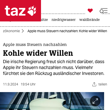

taz zahl ich
krieg in der ukraine
hitze
niedrigwasser
waldbrände

taz zahl ich
etzökonomie
Apple muss Steuern nachzahlen: Kohle wider Willen
taz zahl ich
themen
Apple muss Steuern nachzahlen
Kohle wider Willen
politik
Die irische Regierung freut sich nicht darüber, dass
öko
Apple ihr Steuern nachzahlen muss. Vielmehr
fürchtet sie den Rückzug ausländischer Investoren.
gesellschaft
11.9.2024
19:54 Uhr
teilen
kultur
sport