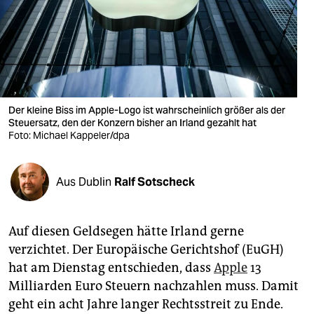
berlin
nord
wahrheit
verlag
Der kleine Biss im Apple-Logo ist wahrscheinlich größer als der
verlag
Steuersatz, den der Konzern bisher an Irland gezahlt hat
Foto: Michael Kappeler/dpa
veranstaltungen
shop
Aus Dublin
Ralf Sotscheck
fragen & hilfe
Auf diesen Geldsegen hätte Irland gerne
unterstützen
verzichtet. Der Europäische Gerichtshof (EuGH)
abo
hat am Dienstag entschieden, dass
Apple
13
Milliarden Euro Steuern nachzahlen muss. Damit
genossenschaft
geht ein acht Jahre langer Rechtsstreit zu Ende.