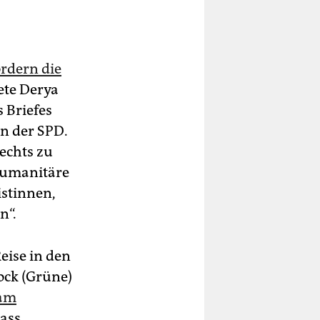
ordern die
ete Derya
s Briefes
in der SPD.
rechts zu
 humanitäre
istinnen,
n“.
ise in den
ck (Grüne)
 am
dass