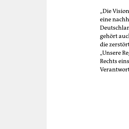
„Die Visio
eine nachh
Deutschlan
gehört auc
die zerstör
„Unsere Re
Rechts ein
Verantwor