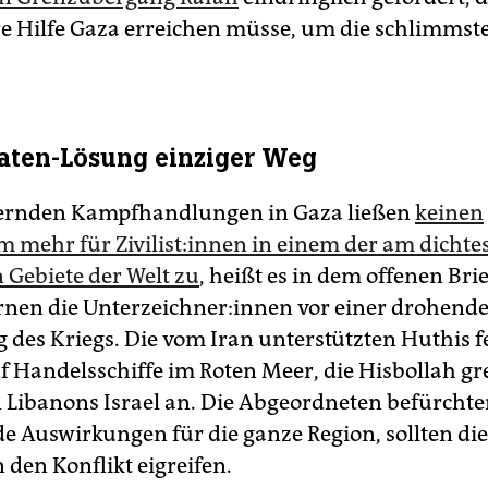
 Hilfe Gaza erreichen müsse, um die schlimmste
aten-Lösung einziger Weg
ernden Kampfhandlungen in Gaza ließen
keinen
mehr für Zi­vi­lis­t:in­nen in einem der am dichte
 Gebiete der Welt zu
, heißt es in dem offenen Brie
en die Un­ter­zeich­ne­r:in­nen vor einer drohend
 des Kriegs. Die vom Iran unterstützten Huthis 
f Handelsschiffe im Roten Meer, die Hisbollah gre
Libanons Israel an. Die Abgeordneten befürcht
e Auswirkungen für die ganze Region, sollten die
n den Konflikt eigreifen.