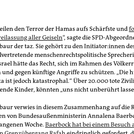
teilen den Terror der Hamas aufs Schärfste und
f
reilassung aller Geiseln
“, sagte die SPD-Abgeordn
ur der taz. Sie gehört zu den In­itia­to­r:in­nen de
ellvertretende menschenrechtspolitische Sprecher
srael hätte das Recht, sich im Rahmen des Völker
n und gegen künftige Angriffe zu schützen. „Die
a ist jedoch katastrophal.“ Über 20.000 tote Zivil
ende Kinder, könnten „uns nicht unberührt lasse
aur verwies in diesem Zusammenhang auf die Re
en von Bundesaußenministerin Annalena Baerbo
gangenen Woche.
Baerbock hat bei einem Besuch
en Grenzübergang Rafah
eindringlich gefordert, 