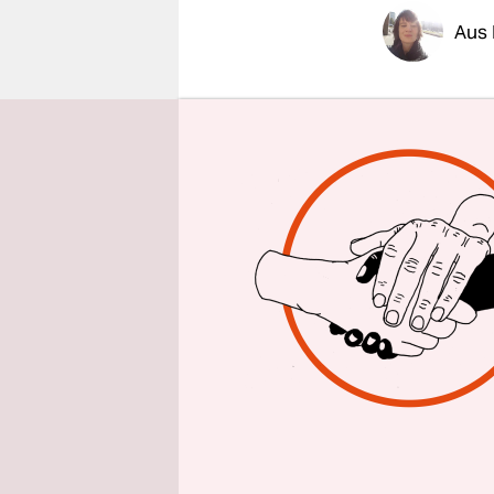
epaper login
Aus 
Der Appell
und US-ame
den kanadi
Bundeskanzl
Waffenstil
voranzutrei
deutschen F
Hamas zu b
der paläst
auch israe
erneuter, 