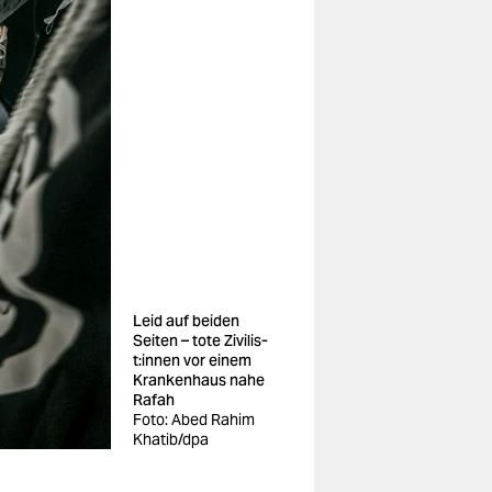
Leid auf beiden
Seiten – tote Zi­vi­lis­
t:in­nen vor einem
Krankenhaus nahe
Rafah
Foto: Abed Rahim
Khatib/dpa