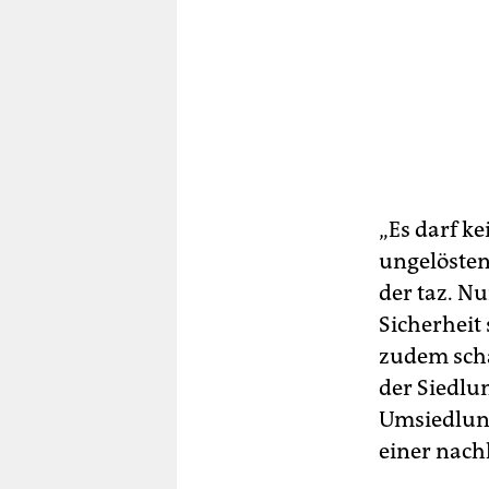
„Es darf k
ungelösten
der taz. N
Sicherheit
zudem scha
der Siedlu
Umsiedlung
einer nach