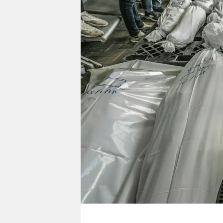
berlin
nord
wahrheit
verlag
verlag
veranstaltungen
shop
fragen & hilfe
unterstützen
abo
genossenschaft