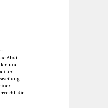
es
nae Abdi
eden und
bdi übt
usweitung
einer
rrecht, die