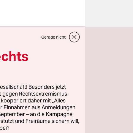
anadische
Gerade nicht
oe Biden,
echts
sofortigen
tenlösung
 der
reis, die
esellschaft! Besonders jetzt
n Leids
rt gegen Rechtsextremismus
z kooperiert daher mit „Alles
en sind
ller Einnahmen aus Anmeldungen
Ein
. September – an die Kampagne,
.“
rstützt und Freiräume sichern will,
bei?