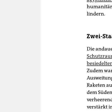
humanitäre
lindern.
Zwei-Sta
Die andau
Schutzraum 
besiedelten
Zudem warn
Ausweitung
Raketen au
dem Süden 
verheerend
verstärkt i