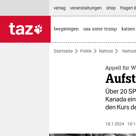
hautnavigation anspringen
hauptinhalt anspringen
footer anspringen
verlag
veranstaltungen
shop
fragen &
bergsteigen
usa unter trump
katzen

taz zahl ich
taz zahl ich
Startseite
Politik
Nahost
Nahost
themen
politik
Appell für W
Aufs
öko
Über 20 SP
gesellschaft
Kanada ein
den Kurs d
kultur
sport
18.1.2024
16:1