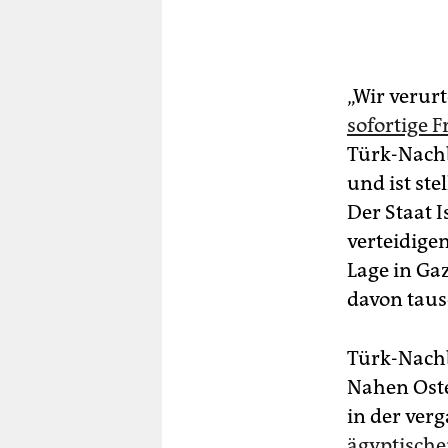
„Wir verur
sofortige F
Türk-Nachba
und ist st
Der Staat I
verteidige
Lage in Gaz
davon taus
Türk-Nachb
Nahen Ost
in der ver
ägyptisch