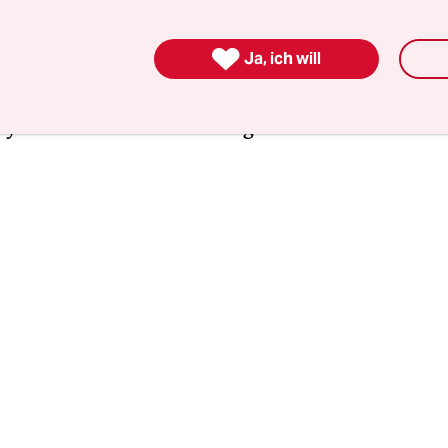
er­zeich­ne­r:in­nen gehören 20 deutsche
abgeordnete der SPD, darunter Ralf Stegner un

Ja, ich will
SPD-Abgeordnete im Europäischen Parlament, so
 Abgeordnete der Neuen Demokratischen Partei 
rty of Canada und 10 US-Abgeordnete der Demokr