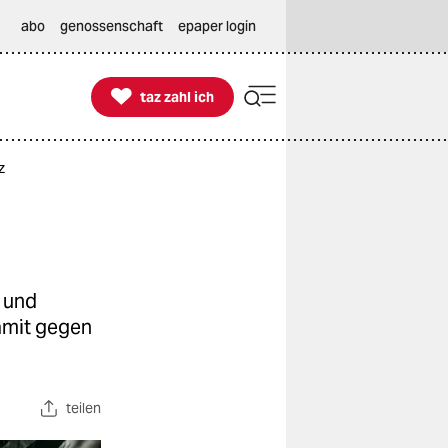
abo
genossenschaft
epaper login

taz zahl ich
taz zahl ich
z
 und
amit gegen
teilen