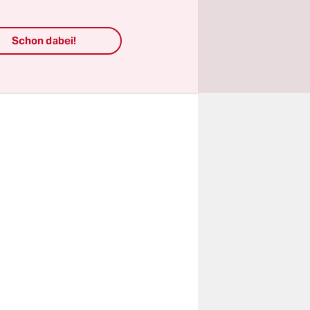
d Aydan
Schon dabei!
wie 20
sowie der
aten.