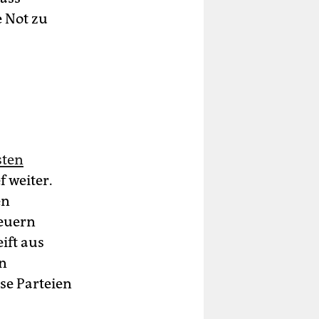
 Not zu
sten
f weiter.
en
feuern
ift aus
en
se Parteien