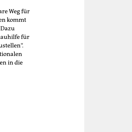
are Weg für
eten kommt
. Dazu
auhilfe für
ustellen“.
ationalen
n in die