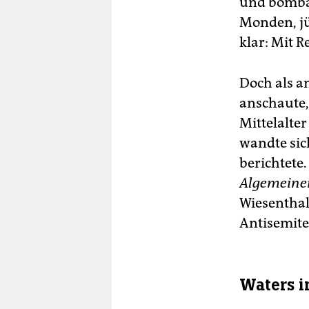
und bombar
Monden, jü
klar: Mit 
Doch als am
anschaute,
Mittelalte
wandte sic
berichtete
Algemeine
Wiesenthal
Antisemit
Waters i