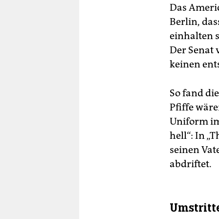
Das Americ
Berlin, da
einhalten s
Der Senat 
keinen ent
So fand die
Pfiffe wär
Uniform im
hell“: In „
seinen Vat
abdriftet.
Umstritt