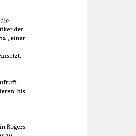
 die
tiker der
nal, einer
insetzt.
ufruft,
eren, bis
hin Rogers
us zu