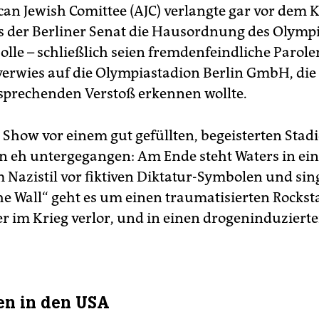
an Jewish Comittee (AJC) verlangte gar vor dem K
ss der Berliner Senat die Hausordnung des Olymp
olle – schließlich seien fremdenfeindliche Parole
verwies auf die Olympiastadion Berlin GmbH, die
sprechenden Verstoß erkennen wollte.
 Show vor einem gut gefüllten, begeisterten Stadi
en eh untergegangen: Am Ende steht Waters in ei
 Nazistil vor fiktiven Diktatur-Symbolen und sing
The Wall“ geht es um einen traumatisierten Rocksta
er im Krieg verlor, und in einen drogeninduzier
en in den USA