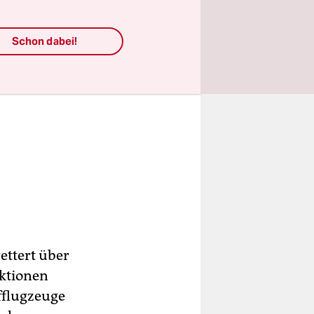
Schon dabei!
ettert über
ektionen
fflugzeuge