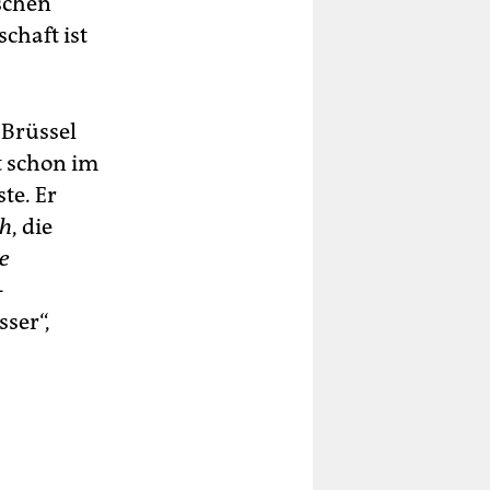
schen
chaft ist
 Brüssel
t schon im
te. Er
th
, die
e
-
ser“,