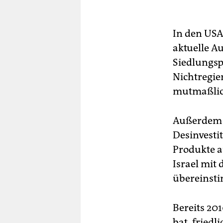
In den USA 
aktuelle Au
Siedlungspo
Nichtregie
mutmaßlich
Außerdem u
Desinvesti
Produkte a
Israel mit
übereinst
Bereits 201
bat, friedl