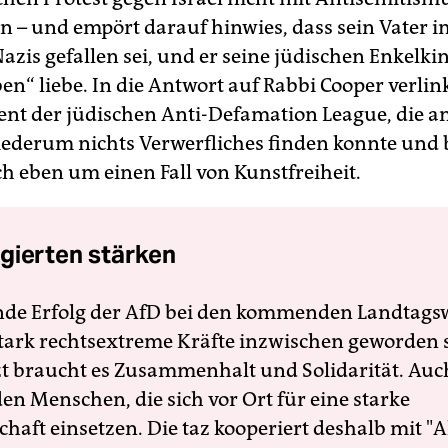
n – und empört darauf hinwies, dass sein Vater i
Nazis gefallen sei, und er seine jüdischen Enkelk
ben“ liebe. In die Antwort auf Rabbi Cooper verlin
ent der jüdischen Anti-Defamation League, die 
ederum nichts Verwerfliches finden konnte und 
ch eben um einen Fall von Kunstfreiheit.
gierten stärken
nde Erfolg der AfD bei den kommenden Landtags
 stark rechtsextreme Kräfte inzwischen geworden 
zt braucht es Zusammenhalt und Solidarität. Auc
en Menschen, die sich vor Ort für eine starke
schaft einsetzen. Die taz kooperiert deshalb mit "A