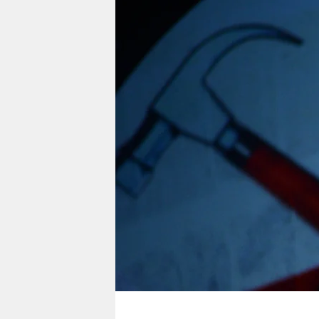
berlin
nord
wahrheit
verlag
verlag
veranstaltungen
shop
fragen & hilfe
unterstützen
abo
genossenschaft