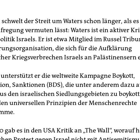
schwelt der Streit um Waters schon länger, als es
fregung vermuten lässt: Waters ist ein aktiver Kri
litik Israels. Er ist etwa Mitglied im Russel Tribu
rungsorganisation, die sich für die Aufklärung
er Kriegsverbrechen Israels an Palästinensern e
nterstützt er die weltweite Kampagne Boykott,
tion, Sanktionen (BDS), die unter anderem dazu a
us den israelischen Siedlungsgebieten zu boykotti
 den universellen Prinzipien der Menschenrechte
imme.
0 gab es in den USA Kritik an „The Wall“, worauf 
ichen Protest gegen Israel nicht mit Antisemitism