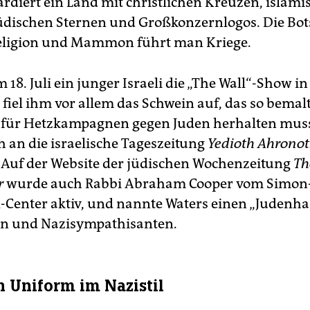
diert ein Land mit christlichen Kreuzen, islami
dischen Sternen und Großkonzernlogos. Die Bots
Religion und Mammon führt man Kriege.
 18. Juli ein junger Israeli die „The Wall“-Show in
 fiel ihm vor allem das Schwein auf, das so bemal
r für Hetzkampagnen gegen Juden herhalten muss
h an die israelische Tageszeitung
Yedioth Ahrono
. Auf der Website der jüdischen Wochenzeitung
Th
r
wurde auch Rabbi Abraham Cooper vom Simon
-Center aktiv, und nannte Waters einen „Judenhas
en und Nazisympathisanten.
n Uniform im Nazistil