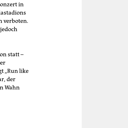
onzert in
iastadions
n verboten.
 jedoch
on statt –
ner
t „Run like
r, der
ten Wahn