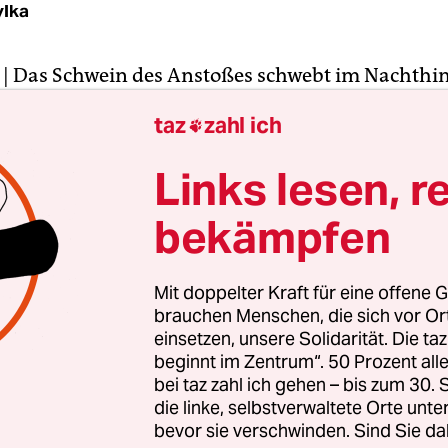
ylka
| Das Schwein des Anstoßes schwebt im Nachth
astadium. Es ist ein sehr großes, dunkles Schwe
taz
zahl ich

 kann sich also nur um einen Keiler handeln. Wä
haukelt, werden die aufgemalten Symbole angest
Links lesen, r
hen, Halbmond, Kreuz, Hammer und Sichel – und
.
bekämpfen
ol des Judentums hat der Berliner Aufführung v
Mit doppelter Kraft für eine offene G
ow „The Wall“ am Mittwoch eine Menge Ärger bere
brauchen Menschen, die sich vor O
unlichen Zeitpunkt. Denn bereits seit 2010, als W
einsetzen, unsere Solidarität. Die ta
beginnt im Zentrum“. 50 Prozent a
hre nach der Premiere wieder aufnahm, sind die
bei taz zahl ich gehen – bis zum 30
hwein.
die linke, selbstverwaltete Orte unte
bevor sie verschwinden. Sind Sie da