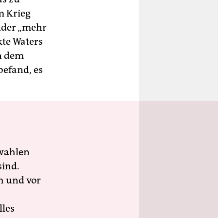
m Krieg
inder „mehr
kte Waters
an dem
befand, es
wahlen
sind.
h und vor
lles