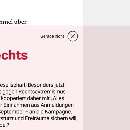
immel über
in mit
Gerade nicht
hrend es
rahlt:
echts
 der
on Roger
esellschaft! Besonders jetzt
itet. Zu
rt gegen Rechtsextremismus
aters seine
z kooperiert daher mit „Alles
ller Einnahmen aus Anmeldungen
 Symbole
. September – an die Kampagne,
rstützt und Freiräume sichern will,
bei?