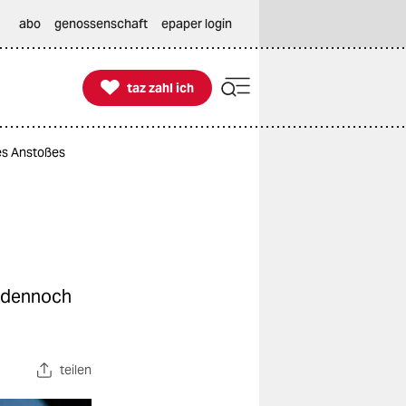
abo
genossenschaft
epaper login

taz zahl ich
taz zahl ich
es Anstoßes
w dennoch
teilen