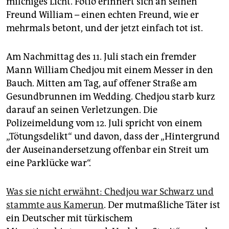
milchiges Licht. Fotio erinnert sich an seinen
epaper login
Freund William – einen echten Freund, wie er
mehrmals betont, und der jetzt einfach tot ist.
Am Nachmittag des 11. Juli stach ein fremder
Mann William Chedjou mit einem Messer in den
Bauch. Mitten am Tag, auf offener Straße am
Gesundbrunnen im Wedding. Chedjou starb kurz
darauf an seinen Verletzungen. Die
Polizeimeldung vom 12. Juli spricht von einem
„Tötungsdelikt“ und davon, dass der „Hintergrund
der Auseinandersetzung offenbar ein Streit um
eine Parklücke war“.
Was sie nicht erwähnt: Chedjou war Schwarz und
stammte aus Kamerun
. Der mutmaßliche Täter ist
ein Deutscher mit türkischem