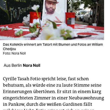
berlin
nord
wahrheit
verlag
verlag
Das Kollektiv erinnert am Tatort mit Blumen und Fotos an William
Chedjou
veranstaltungen
Foto: Nora Noll
shop
Aus Berlin
Nora Noll
fragen & hilfe
Cyrille Tasah Fotio spricht leise, fast schon
unterstützen
behutsam, als würde eine zu laute Stimme seine
Erinnerungen übertönen. Er sitzt in einem karg
abo
eingerichteten Zimmer in einer Neubauwohnung
genossenschaft
in Pankow, durch die weißen Gardinen fällt