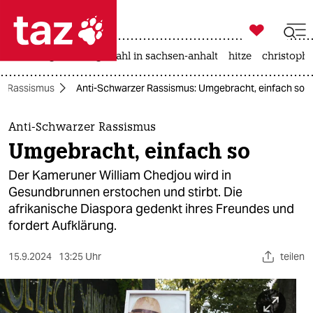

taz zahl ich
iran-krieg
landtagswahl in sachsen-anhalt
hitze
christophe

taz zahl ich
Rassismus
Anti-Schwarzer Rassismus: Umgebracht, einfach so
taz zahl ich
themen
Anti-Schwarzer Rassismus
Umgebracht, einfach so
politik
Der Kameruner William Chedjou wird in
öko
Gesundbrunnen erstochen und stirbt. Die
afrikanische Diaspora gedenkt ihres Freundes und
gesellschaft
fordert Aufklärung.
kultur
15.9.2024
13:25 Uhr
teilen
sport