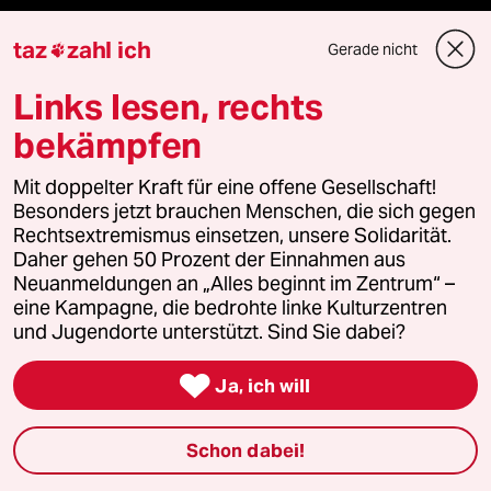
taz
zahl ich
Gerade nicht

Unterstützen
Links lesen, rechts
bekämpfen
abo
Mit doppelter Kraft für eine offene Gesellschaft!
Besonders jetzt brauchen Menschen, die sich gegen
genossenschaft
Rechtsextremismus einsetzen, unsere Solidarität.
Daher gehen 50 Prozent der Einnahmen aus
taz zahl ich
Neuanmeldungen an „Alles beginnt im Zentrum“ –
eine Kampagne, die bedrohte linke Kulturzentren
recherchefonds ausland
und Jugendorte unterstützt. Sind Sie dabei?
panterstiftung

Ja, ich will
panterpreis 2026
Schon dabei!