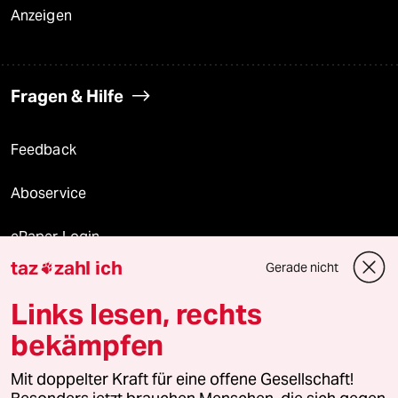
Anzeigen
Fragen & Hilfe
Feedback
Aboservice
ePaper Login
taz
zahl ich
Gerade nicht

Downloads für Abonnierende
Links lesen, rechts
bekämpfen
© 2026 taz Verlags und Vertriebs GmbH
Mit doppelter Kraft für eine offene Gesellschaft!
Alle Rechte vorbehalten. Bei rechtlichen Fragen oder für Genehmigungen
wenden Sie sich bitte an
lizenzen@taz.de