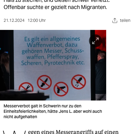
berlin
Offenbar suchte er gezielt nach Migranten.
nord
21.12.2024
12:00 Uhr
teilen
wahrheit
verlag
verlag
veranstaltungen
shop
fragen & hilfe
unterstützen
Messerverbot galt in Schwerin nur zu den
Einheitsfeierlichkeiten, hätte Jens L. aber wohl auch
abo
nicht aufgehalten
genossenschaft
egen eines Messerangriffs auf einen