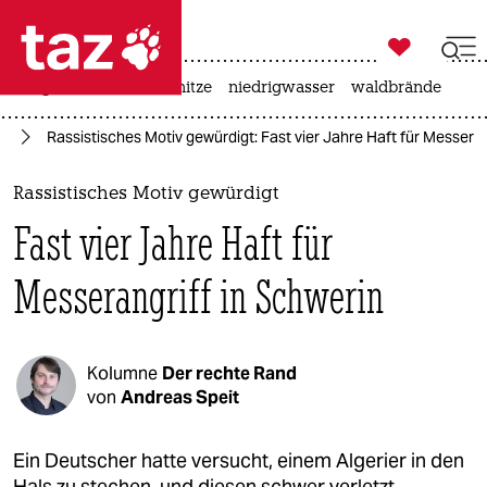

taz zahl ich
krieg in der ukraine
hitze
niedrigwasser
waldbrände

taz zahl ich
us
Rassistisches Motiv gewürdigt: Fast vier Jahre Haft für Messeran
taz zahl ich
themen
Rassistisches Motiv gewürdigt
Fast vier Jahre Haft für
politik
Messerangriff in Schwerin
öko
gesellschaft
Kolumne
Der rechte Rand
kultur
von
Andreas Speit
sport
Ein Deutscher hatte versucht, einem Algerier in den
Hals zu stechen, und diesen schwer verletzt.