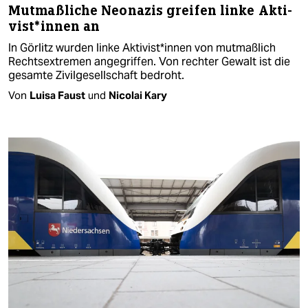
Mutmaßliche Neonazis greifen linke Ak­ti­
vis­t*in­nen an
In Görlitz wurden linke Ak­ti­vis­t*in­nen von mutmaßlich
Rechtsextremen angegriffen. Von rechter Gewalt ist die
gesamte Zivilgesellschaft bedroht.
Von
Luisa Faust
und
Nicolai Kary