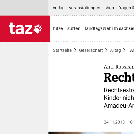
hautnavigation anspringen
hauptinhalt anspringen
footer anspringen
verlag
veranstaltungen
shop
fragen &
hitze
surfen
landtagswahl in sachse

taz zahl ich
taz zahl ich
Startseite
Gesellschaft
Alltag
An
themen
politik
Anti-Rassism
Recht
öko
Rechtsextr
gesellschaft
Kinder nich
Amadeu-Ant
kultur
sport
24.11.2013
10: