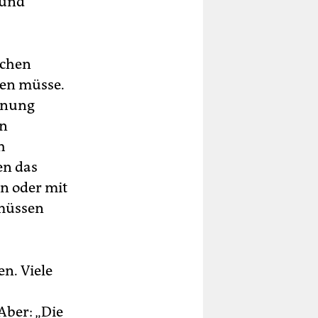
 und
dchen
en müsse.
ennung
en
h
en das
n oder mit
 müssen
n. Viele
Aber: „Die