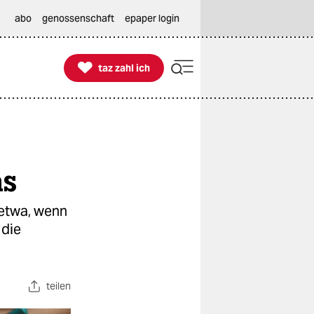
abo
genossenschaft
epaper login

taz zahl ich
taz zahl ich
as
etwa, wenn
 die
teilen