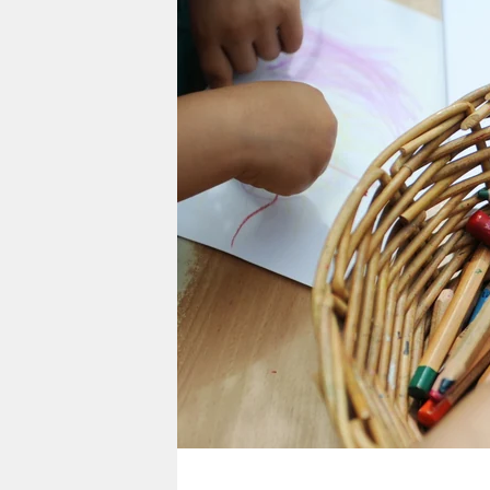
berlin
nord
wahrheit
verlag
verlag
veranstaltungen
shop
fragen & hilfe
unterstützen
abo
genossenschaft