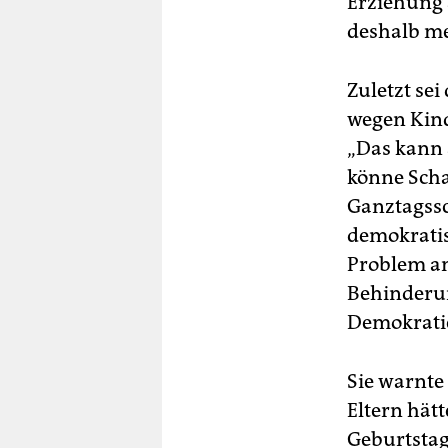
Erziehung 
deshalb me
Zuletzt se
wegen Kin
„Das kann 
könne Scha
Ganztagssc
demokratis
Problem an
Behinderun
Demokratie
Sie warnte
Eltern hät
Geburtstag