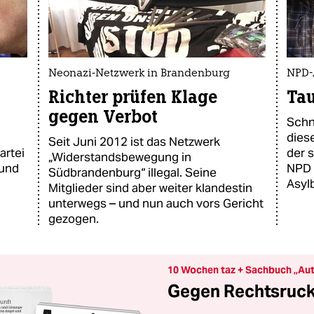
Neonazi-Netzwerk in Brandenburg
NPD-
Richter prüfen Klage
Ta
gegen Verbot
Schn
dies
Seit Juni 2012 ist das Netzwerk
artei
der 
„Widerstandsbewegung in
 und
NPD 
Südbrandenburg“ illegal. Seine
Asyl
Mitglieder sind aber weiter klandestin
unterwegs – und nun auch vors Gericht
gezogen.
10 Wochen taz + Sachbuch „Aut
Gegen Rechtsruck 