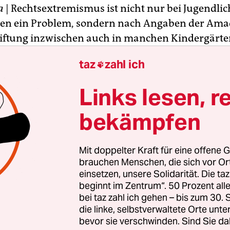
a
| Rechtsextremismus ist nicht nur bei Jugendli
en ein Problem, sondern nach Angaben der Ama
iftung inzwischen auch in manchen Kindergärten
sextreme Eltern hätten Kinder, die jetzt in die Ki
taz
zahl ich

e Radvan von der Anti-Rassismus-Organisation in
Links lesen, r
ser Kinder versuchen, in der Kita offensiv die Ide
, die sie zu Hause lernen.“ Dies komme nicht nur 
bekämpfen
hen Bundesländern wie Sachsen und Mecklenbur
 vor, sondern auch in einigen Gegenden Schle
Mit doppelter Kraft für eine offene G
oder Baden-Württembergs.
brauchen Menschen, die sich vor O
einsetzen, unsere Solidarität. Die ta
beginnt im Zentrum“. 50 Prozent a
bei taz zahl ich gehen – bis zum 30
die linke, selbstverwaltete Orte unte
bevor sie verschwinden. Sind Sie da