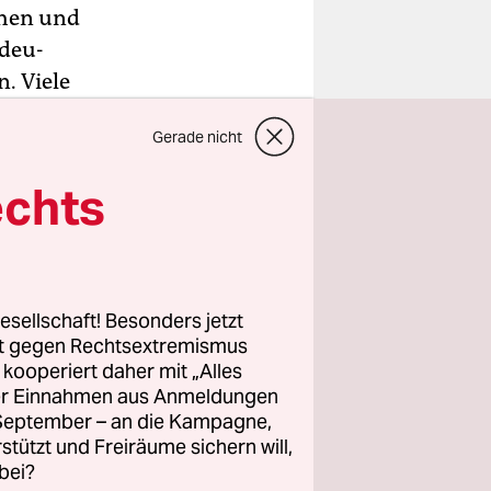
chen und
deu-
. Viele
ta gingen,
Gerade nicht
 Berlin.
echts
ologie zu
in
g-
swig-
esellschaft! Besonders jetzt
rt gegen Rechtsextremismus
z kooperiert daher mit „Alles
ller Einnahmen aus Anmeldungen
. September – an die Kampagne,
rstützt und Freiräume sichern will,
bei?