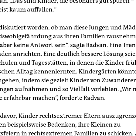
an. „Das sind Kinder, die besonders gut spuren –
ist kaum auffallen.“
i diskutiert worden, ob man diese Jungen und Mä
dswohlgefährdung aus ihren Familien rausnehm
aber keine Antwort sein“, sagte Radvan. Eine Tr
den anrichten. Eine deutlich bessere Lösung sei
hulen und Tagesstätten, in denen die Kinder frü
chen Alltag kennenlernten. Kindergärten könnt
gehen, indem sie gezielt Kinder von Zuwanderer
gen aufnähmen und so Vielfalt vorlebten. „Wir
 erfahrbar machen“, forderte Radvan.
 davor, Kinder rechtsextremer Eltern auszugrenze
ten beispielsweise Bedenken, ihre Kleinen zu
sfeiern in rechtsextremen Familien zu schicken. 