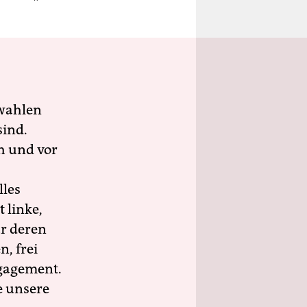
wahlen
sind.
h und vor
lles
 linke,
ür deren
n, frei
ngagement.
e unsere