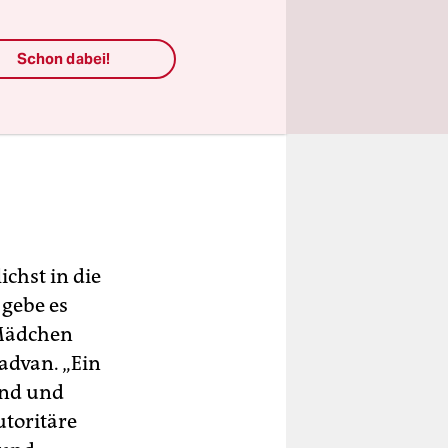
Schon dabei!
chst in die
 gebe es
 Mädchen
advan. „Ein
ind und
toritäre