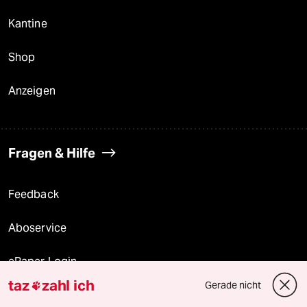
Kantine
Shop
Anzeigen
Fragen & Hilfe
Feedback
Aboservice
ePaper Login
taz
zahl ich
Gerade nicht

Downloads für Abonnierende