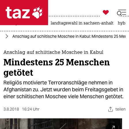

taz zahl ich
niedrigwasser
rente
landtagswahl in sachsen-anhalt
hybri

taz zahl ich
an
Anschlag auf schiitische Moschee in Kabul: Mindestens 25 Men
taz zahl ich
themen
Anschlag auf schiitische Moschee in Kabul
Mindestens 25 Menschen
politik
getötet
öko
Religiös motivierte Terroranschläge nehmen in
Afghanistan zu. Jetzt wurden beim Freitagsgebet in
gesellschaft
einer schiitischen Moschee viele Menschen getötet.
kultur
3.8.2018
16:24 Uhr
teilen
sport