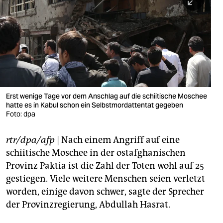
berlin
nord
wahrheit
verlag
verlag
Erst wenige Tage vor dem Anschlag auf die schiitische Moschee
hatte es in Kabul schon ein Selbstmordattentat gegeben
veranstaltungen
Foto: dpa
shop
rtr/dpa/afp
| Nach einem Angriff auf eine
fragen & hilfe
schiitische Moschee in der ostafghanischen
unterstützen
Provinz Paktia ist die Zahl der Toten wohl auf 25
gestiegen. Viele weitere Menschen seien verletzt
abo
worden, einige davon schwer, sagte der Sprecher
der Provinzregierung, Abdullah Hasrat.
genossenschaft