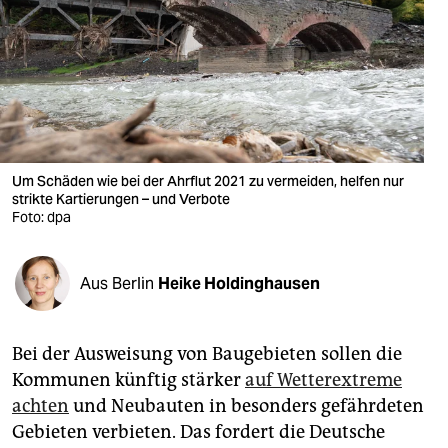
berlin
nord
wahrheit
verlag
verlag
Um Schäden wie bei der Ahrflut 2021 zu vermeiden, helfen nur
strikte Kartierungen – und Verbote
veranstaltungen
Foto: dpa
shop
Aus Berlin
Heike Holdinghausen
fragen & hilfe
unterstützen
Bei der Ausweisung von Baugebieten sollen die
abo
Kommunen künftig stärker
auf Wetterextreme
achten
und Neubauten in besonders gefährdeten
genossenschaft
Gebieten verbieten. Das fordert die Deutsche