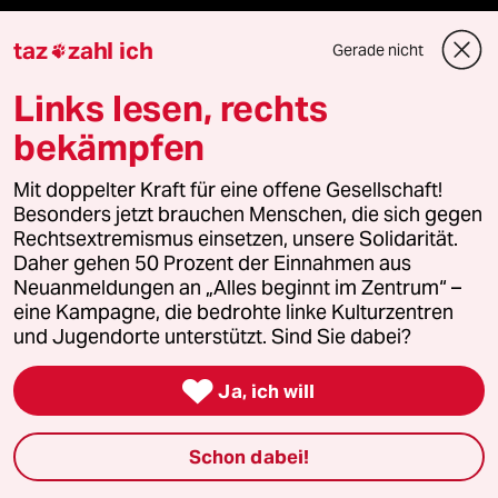
taz
zahl ich
Mehr taz Lesestoff
Gerade nicht

Links lesen, rechts
taz Blogs
bekämpfen
taz FUTURZWEI
Mit doppelter Kraft für eine offene Gesellschaft!
Besonders jetzt brauchen Menschen, die sich gegen
Le Monde diplomatique
Rechtsextremismus einsetzen, unsere Solidarität.
Daher gehen 50 Prozent der Einnahmen aus
Neuanmeldungen an „Alles beginnt im Zentrum“ –
taz Archiv
eine Kampagne, die bedrohte linke Kulturzentren
und Jugendorte unterstützt. Sind Sie dabei?
Mehr taz Angebote

Ja, ich will
Schon dabei!
Reisen