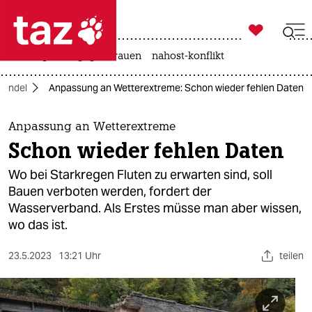

taz zahl ich
hitze
gewalt gegen frauen
nahost-konflikt

taz zahl ich
wandel
Anpassung an Wetterextreme: Schon wieder fehlen Daten
taz zahl ich
themen
Anpassung an Wetterextreme
Schon wieder fehlen Daten
politik
Wo bei Starkregen Fluten zu erwarten sind, soll
öko
Bauen verboten werden, fordert der
Wasserverband. Als Erstes müsse man aber wissen,
gesellschaft
wo das ist.
kultur
23.5.2023
13:21 Uhr
teilen
sport