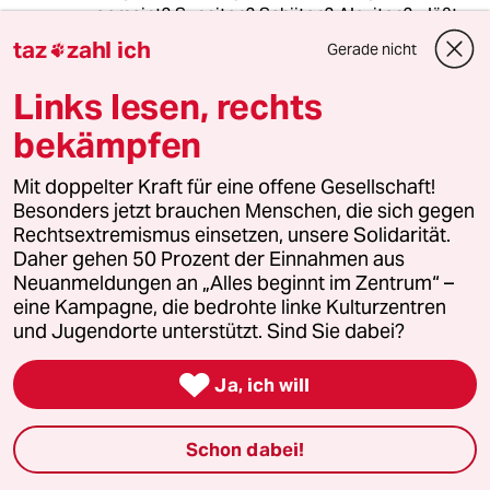
gemeint? Sunniten? Schiiten? Aleviten? - läßt
sich aus der Historie nicht belegen. Ist mir
taz
zahl ich
Gerade nicht

jedenfalls nicht bekannt, beispielsweise im
Gegensatz zu deutschen Buddhisten,
Links lesen, rechts
deutschen Hinduisten, deutschen
bekämpfen
Konfuzianern, deutschen Roma und Sinti etc.
Der Islam ist heute allerdings sehr wohl Teil der
deutschen Wirklichkeit, wobei ich auch nicht
Mit doppelter Kraft für eine offene Gesellschaft!
weiß, welche religiöse Richtung des Islam
Besonders jetzt brauchen Menschen, die sich gegen
eigentlich gemeint ist: Sunniten, Schiiten,
Rechtsextremismus einsetzen, unsere Solidarität.
Aleviten, Moslembruderschaft etc. Welche
Daher gehen 50 Prozent der Einnahmen aus
Menschen dieser islamischen
Neuanmeldungen an „Alles beginnt im Zentrum“ –
Religionsausrichtungen fühlt sich denn zu
eine Kampagne, die bedrohte linke Kulturzentren
Deutschland wirklich zugehörig? Wer will sich
und Jugendorte unterstützt. Sind Sie dabei?
denn zugehörig fühlen, will die deutsche
Staatsbürgerschaft haben, weil er hier seine

Ja, ich will
neue Heimat gefunden hat, diese auch
behalten und verteidigen will? Keine Ahnung.
Schon dabei!
Keine Ahnung, inwieweit es dieses