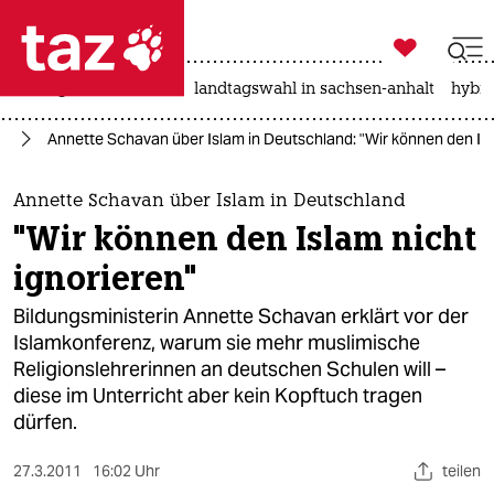

taz zahl ich
niedrigwasser
rente
landtagswahl in sachsen-anhalt
hybri

taz zahl ich
nd
Annette Schavan über Islam in Deutschland: "Wir können den Isl
taz zahl ich
themen
Annette Schavan über Islam in Deutschland
"Wir können den Islam nicht
politik
ignorieren"
öko
Bildungsministerin Annette Schavan erklärt vor der
Islamkonferenz, warum sie mehr muslimische
gesellschaft
Religionslehrerinnen an deutschen Schulen will –
diese im Unterricht aber kein Kopftuch tragen
kultur
dürfen.
sport
27.3.2011
16:02 Uhr
teilen