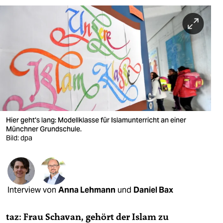
berlin
nord
wahrheit
verlag
verlag
veranstaltungen
Hier geht's lang: Modellklasse für Islamunterricht an einer
shop
Münchner Grundschule.
Bild: dpa
fragen & hilfe
unterstützen
abo
Interview von
Anna Lehmann
und
Daniel Bax
genossenschaft
taz: Frau Schavan, gehört der Islam zu