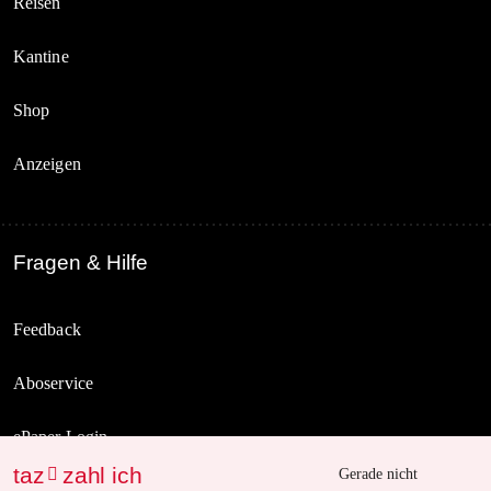
Reisen
Kantine
Shop
Anzeigen
Fragen & Hilfe
Feedback
Aboservice
ePaper Login
taz
zahl ich

Gerade nicht
Downloads für Abonnierende