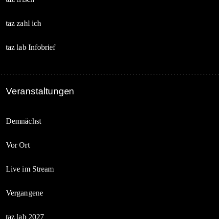
taz zahl ich
taz lab Infobrief
Veranstaltungen
Demnächst
Vor Ort
Live im Stream
Vergangene
taz lab 2027