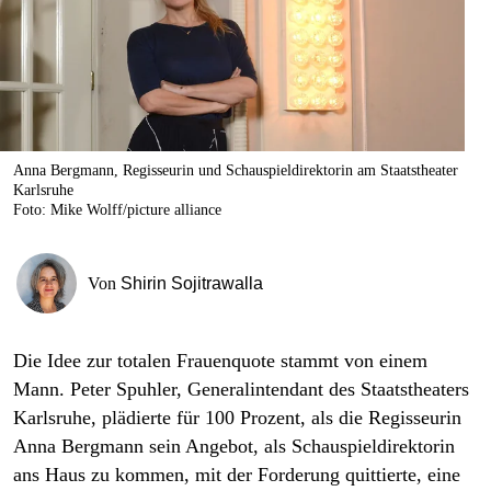
berlin
nord
wahrheit
verlag
Anna Bergmann, Regisseurin und Schauspieldirektorin am Staatstheater
Karlsruhe
verlag
Foto: Mike Wolff/picture alliance
veranstaltungen
shop
Von
Shirin Sojitrawalla
fragen & hilfe
Die Idee zur totalen Frauenquote stammt von einem
unterstützen
Mann. Peter Spuhler, Generalintendant des Staatstheaters
abo
Karlsruhe, plädierte für 100 Prozent, als die Regisseurin
Anna Bergmann sein Angebot, als Schauspieldirektorin
genossenschaft
ans Haus zu kommen, mit der Forderung quittierte, eine