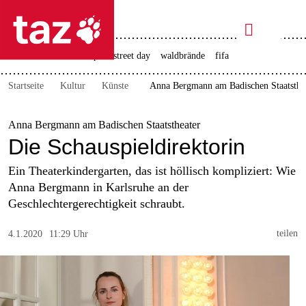

taz zahl ich
rente
ceuta
christopher street day
waldbrände
fifa

taz zahl ich
Startseite
Kultur
Künste
Anna Bergmann am Badischen Staatstheat
taz zahl ich
themen
Anna Bergmann am Badischen Staatstheater
Die Schauspieldirektorin
politik
Ein Theaterkindergarten, das ist höllisch kompliziert: Wie
öko
Anna Bergmann in Karlsruhe an der
Geschlechtergerechtigkeit schraubt.
gesellschaft
teilen
4.1.2020
11:29 Uhr
kultur
sport