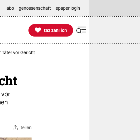
abo
genossenschaft
epaper login

taz zahl ich
taz zahl ich
Täter vor Gericht
cht
 vor
men
teilen