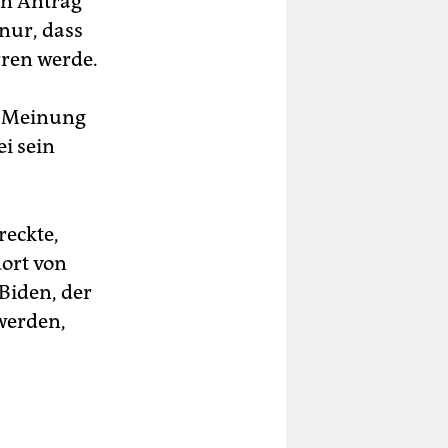
en Antrag
nur, dass
rren werde.
ne Meinung
i sein
reckte,
ort von
Biden, der
 werden,