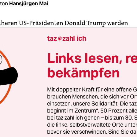
ton
Hansjürgen Mai
rüheren US-Präsidenten Donald Trump werden
rladungen langsam zur Routine. Am Donnerstag
taz
zahl ich

um ersten Mal für den Versuch verantworten, das
is 2020 zu kippen und die Bestätigung von Demo
Links lesen, r
lsieg zu verhindern. Nur zwei Tage, nachdem er 
 für genau dieses Verhalten
angeklagt
worden war
bekämpfen
re alte Trump zur offiziellen Anklageerhebung vo
cht in Washington. Unter anderem wirft ihm der
Mit doppelter Kraft für eine offene G
ttler Jack Smith
Verschwörung gegen die Verein
brauchen Menschen, die sich vor O
 – sollte er verurteilt werden, drohen ihm bis zu 
einsetzen, unsere Solidarität. Die ta
beginnt im Zentrum“. 50 Prozent a
bei taz zahl ich gehen – bis zum 30
die linke, selbstverwaltete Orte unte
et plädierte der Ex-Präsident in allen vier Ankl
bevor sie verschwinden. Sind Sie da