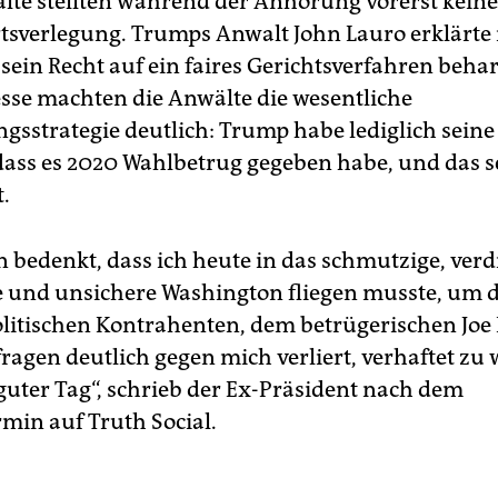
lte stellten während der Anhörung vorerst kein
rtsverlegung. Trumps Anwalt John Lauro erklärte 
sein Recht auf ein faires Gerichtsverfahren beha
esse machten die Anwälte die wesentliche
ngsstrategie deutlich: Trump habe lediglich sei
dass es 2020 Wahlbetrug gegeben habe, und das se
.
bedenkt, dass ich heute in das schmutzige, verd
e und unsichere Washington fliegen musste, um d
itischen Kontrahenten, dem betrügerischen Joe 
ragen deutlich gegen mich verliert, verhaftet zu
 guter Tag“, schrieb der Ex-Präsident nach dem
rmin auf Truth Social.