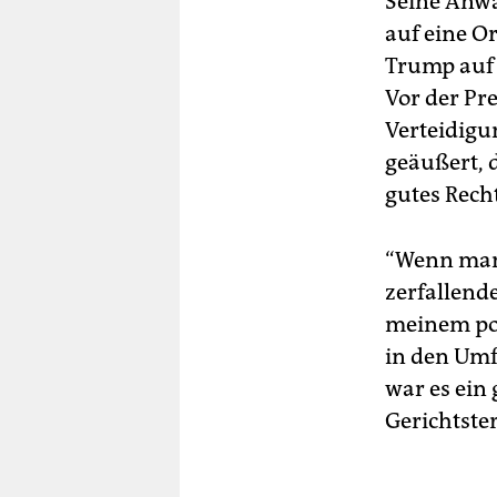
Seine Anwä
auf eine O
Trump auf 
Vor der Pr
Verteidigu
geäußert, 
gutes Recht
“Wenn man 
zerfallend
meinem pol
in den Umf
war es ein
Gerichtste