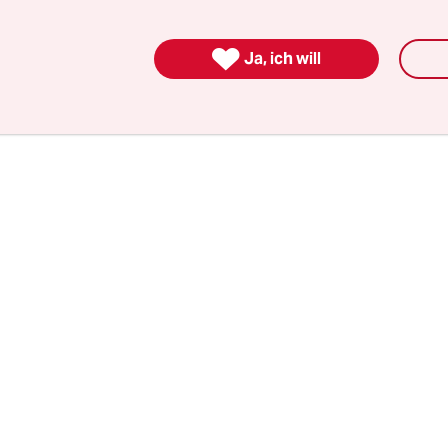
schuldig. Nach nur etwa 50 Minuten war das Scha
er vorbei und Trump machte sich auf den Weg, u

Ja, ich will
, die er nach seiner Wahlniederlage 2020 partout
wollte, so schnell wie möglich den Rücken zu kehr