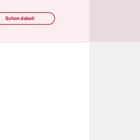
uspiel
m der US-
Schon dabei!
 nicht
en.