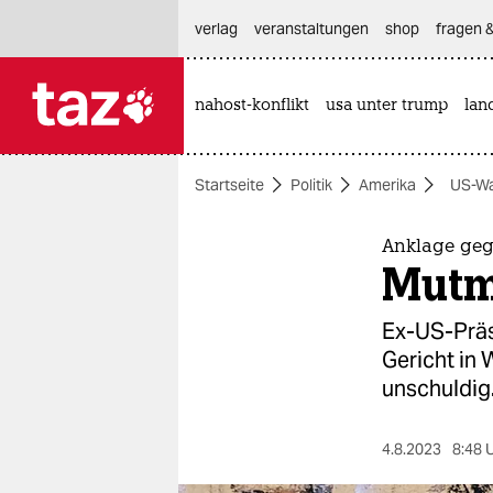
hautnavigation anspringen
hauptinhalt anspringen
footer anspringen
verlag
veranstaltungen
shop
fragen &
nahost-konflikt
usa unter trump
lan

taz zahl ich
taz zahl ich
Startseite
Politik
Amerika
US-Wa
themen
politik
Anklage ge
Mutma
öko
Ex-US-Präs
gesellschaft
Gericht in 
unschuldig
kultur
sport
4.8.2023
8:48 