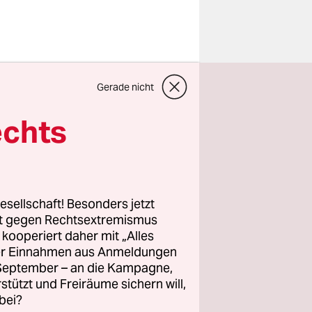
 musste er
Gerade nicht
krat Joe
echts
von einer
, erschien
r einem
esellschaft! Besonders jetzt
igten
rt gegen Rechtsextremismus
20 Jahre
z kooperiert daher mit „Alles
ller Einnahmen aus Anmeldungen
. September – an die Kampagne,
rstützt und Freiräume sichern will,
agepunkten
bei?