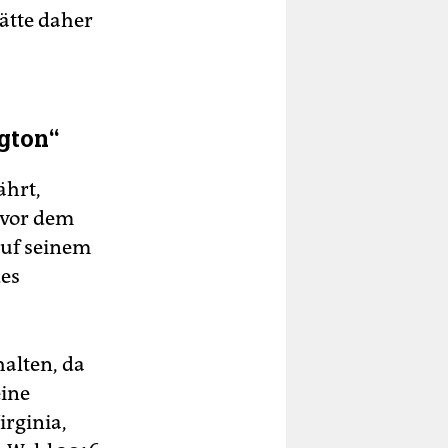
ätte daher
gton“
ährt,
 vor dem
auf seinem
des
halten, da
eine
irginia,