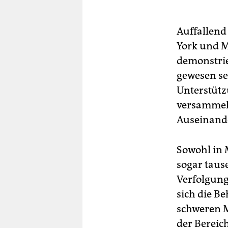
Auffallend
York und 
demonstrie
gewesen se
Unterstütz
versammelt
Auseinande
Sowohl in 
sogar tause
Verfolgung
sich die B
schweren 
der Bereic