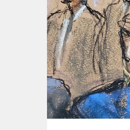
berlin
nord
wahrheit
verlag
verlag
veranstaltungen
shop
fragen & hilfe
unterstützen
abo
genossenschaft