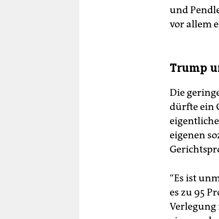
und Pendle
vor allem 
Trump un
Die gering
dürfte ein
eigentlich
eigenen so
Gerichtspr
“Es ist un
es zu 95 Pr
Verlegung 