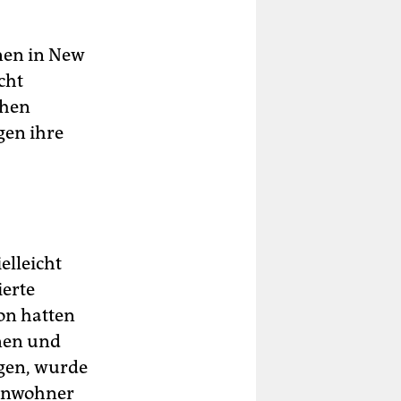
nen in New
cht
chen
gen ihre
elleicht
ierte
on hatten
nen und
gen, wurde
Einwohner