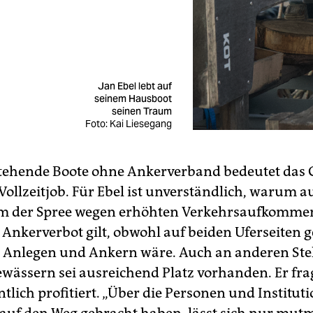
Jan Ebel lebt auf
seinem Hausboot
seinen Traum
Foto: Kai Liesegang
stehende Boote ohne Ankerverband bedeutet das 
Vollzeitjob. Für Ebel ist unverständlich, warum 
m der Spree wegen erhöhten Verkehrsaufkommen
 Ankerverbot gilt, obwohl auf beiden Uferseiten 
nlegen und Ankern wäre. Auch an anderen Stel
ewässern sei ausreichend Platz vorhanden. Er frag
tlich profitiert. „Über die Personen und Instituti
 auf den Weg gebracht haben, lässt sich nur mut