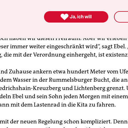
bootbewohner

Ja, ich will
nd unruhige Zeiten angebrochen. Das seit Juni die
nkerverbot
rüttelt heftig an der Vision vom Lebe
och haben wir diesen Freiraum. Aber wir erleben
ieser immer weiter eingeschränkt wird“, sagt Ebel.
 die mit der Verordnung einhergeht, ist existenzi
und Zuhause ankern etwa hundert Meter vom Ufer
 dem Wasser in der Rummelsburger Bucht, die an
iedrichshain-Kreuzberg und Lichtenberg grenzt. 
eln Ebel und sein Sohn jeden Morgen mit eine
ann mit dem Lastenrad in die Kita zu fahren.
 mit der neuen Regelung schon kompliziert. Denn