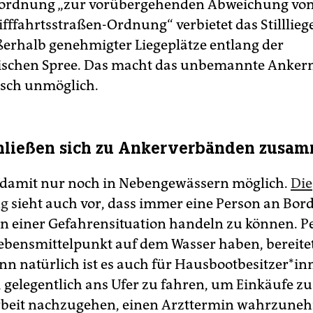
ordnung „zur vorübergehenden Abweichung von
fffahrtsstraßen-Ordnung“ verbietet das Stilllieg
erhalb genehmigter Liegeplätze entlang der
ischen Spree. Das macht das unbemannte Ankern
isch unmöglich.
chließen sich zu Ankerverbänden zusa
 damit nur noch in Nebengewässern möglich.
Die
ng
sieht auch vor, dass immer eine Person an Bord
n einer Gefahrensituation handeln zu können. P
Lebensmittelpunkt auf dem Wasser haben, bereite
n natürlich ist es auch für Haus­boot­be­sit­ze­r*in
 gelegentlich ans Ufer zu fahren, um Einkäufe zu 
rbeit nachzugehen, einen Arzttermin wahrzune