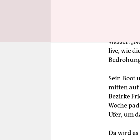
Jan Ebel, Haus
Doch es si
geltende A
Wasser. „N
live, wie d
Bedrohung,
Sein Boot 
mitten auf
Bezirke Fr
Woche padd
Ufer, um d
Da wird es