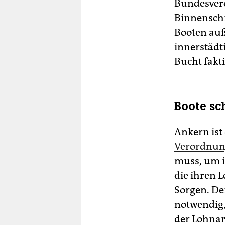
Bundesver
Binnenschi
Booten auß
innerstädt
Bucht fakt
Boote s
Ankern ist
Verordnu
muss, um i
die ihren 
Sorgen. Den
notwendig,
der Lohna