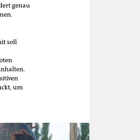
ndert genau
nnen.
t soll
ooten
inhalten.
sitiven
ückt, um