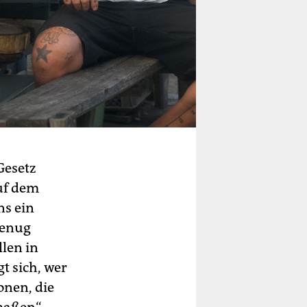
Gesetz
auf dem
s ein
genug
len in
t sich, wer
onen, die
maßen“,