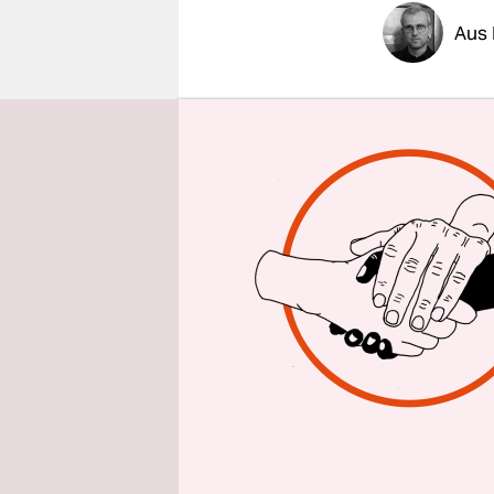
epaper login
Aus 
Jan Ebel s
Bootsgesich
wie er auf
Wasser wie 
Kindergärt
schwankend
ganzjährig
Die Bedr

Verordnu
existenzi