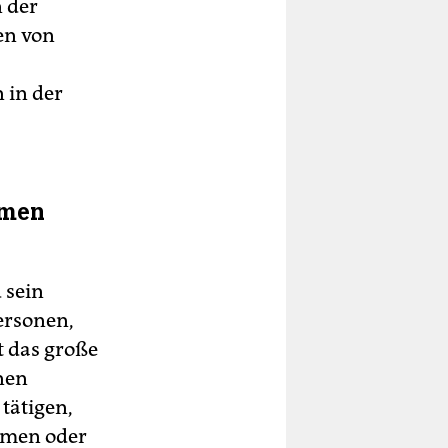
 der
en von
 in der
mmen
 sein
ersonen,
t das große
­nen
tätigen,
hmen oder