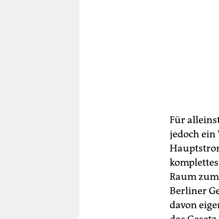
Für allein
jedoch ein 
Hauptstro
komplettes
Raum zum A
Berliner G
davon eigen
das Gesetz