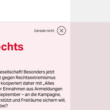
ekannten
Gerade nicht
Bucht
, die
f dem
echts
kt auf den
 schon
esellschaft! Besonders jetzt
rt gegen Rechtsextremismus
z kooperiert daher mit „Alles
ller Einnahmen aus Anmeldungen
. September – an die Kampagne,
rstützt und Freiräume sichern will,
bei?