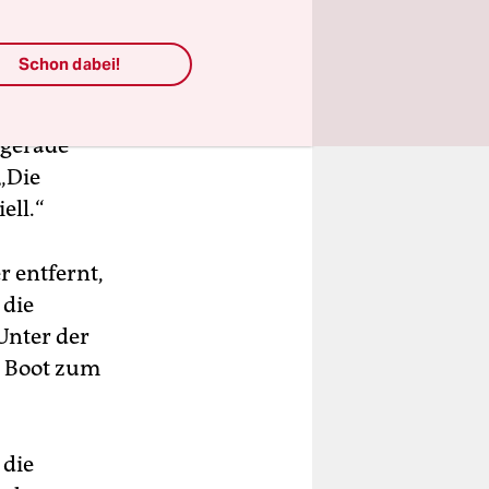
Schon dabei!
ses Jahres
n auf dem
 gerade
 „Die
ell.“
 entfernt,
 die
Unter der
m Boot zum
 die