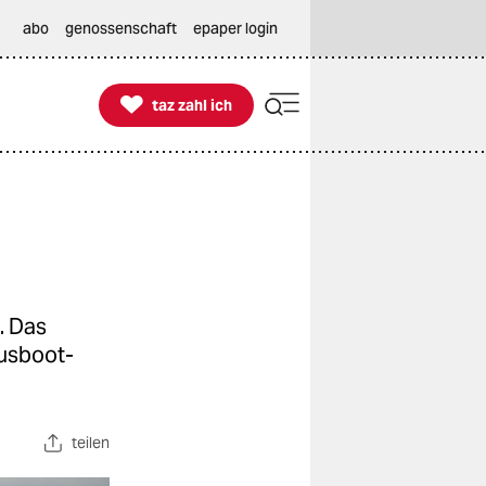
abo
genossenschaft
epaper login

taz zahl ich
taz zahl ich
. Das
ausboot-
teilen