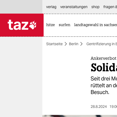
hautnavigation anspringen
hauptinhalt anspringen
footer anspringen
verlag
veranstaltungen
shop
fragen &
hitze
surfen
landtagswahl in sachse

taz zahl ich
taz zahl ich
Startseite
Berlin
Gentrifizierung in 
themen
politik
Ankerverbot 
Solid
öko
Seit drei M
gesellschaft
rüttelt an 
Besuch.
kultur
sport
28.8.2024
19:0