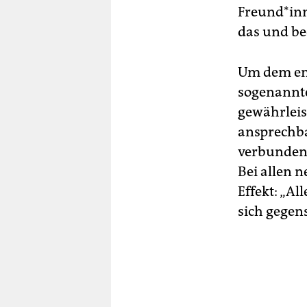
Freun­d*in
das und be
Um dem ent
sogenannt
gewährleis
ansprechba
verbunden 
Bei allen n
Effekt: „A
sich gegens