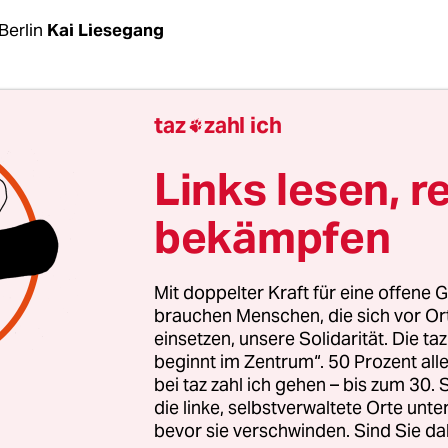
Berlin
Kai Liesegang
chaut aufs Wasser und sucht in der Ferne nach b
taz
zahl ich

tern. Er kennt viele hier in der
Rummelsburger 
 Booten leben. Nur wenige sind schon so lange au
Links lesen, r
Ebel und seine Familie. Vor 13 Jahren hat der als
bekämpfen
ner arbeitende Erzieher seinen Lebensmittelpun
en Untergrund verlegt. Neun davon lebt er nun
 auf seinem Hausboot.
Mit doppelter Kraft für eine offene G
brauchen Menschen, die sich vor O
einsetzen, unsere Solidarität. Die ta
ohung, die mit der
beginnt im Zentrum“. 50 Prozent a
bei taz zahl ich gehen – bis zum 30
ng einhergeht, ist
die linke, selbstverwaltete Orte unte
ell
bevor sie verschwinden. Sind Sie da