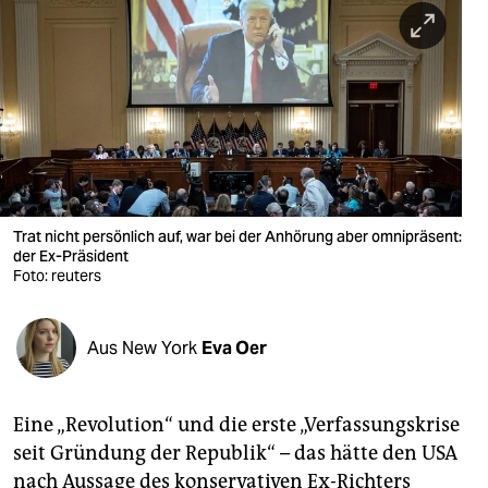
berlin
nord
wahrheit
verlag
verlag
veranstaltungen
Trat nicht persönlich auf, war bei der Anhörung aber omnipräsent:
der Ex-Präsident
shop
Foto: reuters
fragen & hilfe
Aus New York
Eva Oer
unterstützen
abo
Eine „Revolution“ und die erste „Verfassungskrise
genossenschaft
seit Gründung der Republik“ – das hätte den USA
nach Aussage des konservativen Ex-Richters