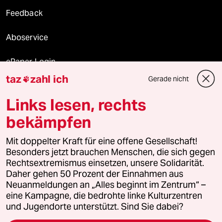
Feedback
Aboservice
ePaper Login
taz
zahl ich
Gerade nicht

Downloads für Abonnierende
Links lesen, rechts
bekämpfen
© 2026 taz Verlags und Vertriebs GmbH
Alle Rechte vorbehalten. Bei rechtlichen Fragen oder für Genehmigungen
Mit doppelter Kraft für eine offene Gesellschaft!
wenden Sie sich bitte an
lizenzen@taz.de
Besonders jetzt brauchen Menschen, die sich gegen
Rechtsextremismus einsetzen, unsere Solidarität.
Daher gehen 50 Prozent der Einnahmen aus
Feedback
Redaktionsstatut
Kommune-Richtlinien
KI-
Neuanmeldungen an „Alles beginnt im Zentrum“ –
eine Kampagne, die bedrohte linke Kulturzentren
Leitlinie
Informant
Datenschutz
Impressum
AGB
und Jugendorte unterstützt. Sind Sie dabei?