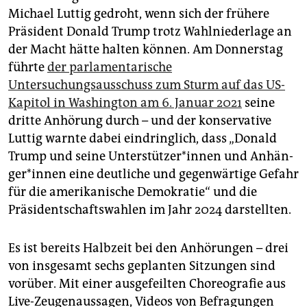
epaper login
Michael Luttig gedroht, wenn sich der frühere
Präsident Donald Trump trotz Wahlniederlage an
der Macht hätte halten können. Am Donnerstag
führte
der parlamentarische
Untersuchungsausschuss zum Sturm auf das US-
Kapitol in Washington am 6. Januar 2021
seine
dritte Anhörung durch – und der konservative
Luttig warnte dabei eindringlich, dass „Donald
Trump und seine Un­ter­stüt­ze­r*in­nen und An­hän­
ge­r*in­nen eine deutliche und gegenwärtige Gefahr
für die amerikanische Demokratie“ und die
Präsidentschaftswahlen im Jahr 2024 darstellten.
Es ist bereits Halbzeit bei den Anhörungen – drei
von insgesamt sechs geplanten Sitzungen sind
vorüber. Mit einer ausgefeilten Choreografie aus
Live-Zeugenaussagen, Videos von Befragungen