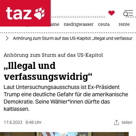

taz zahl ich
hitze
krieg in der ukraine
niedrigwasser
ceuta
rente

taz zahl ich
ka
Anhörung zum Sturm auf das US-Kapitol: „Illegal und verfassung
taz zahl ich
themen
Anhörung zum Sturm auf das US-Kapitol
„Illegal und
politik
verfassungswidrig“
öko
Laut Untersuchungsausschuss ist Ex-Präsident
Trump eine deutliche Gefahr für die amerikanische
gesellschaft
Demokratie. Seine Wäh­le­r*in­nen dürfte das
kaltlassen.
kultur
sport
17.6.2022
9:48 Uhr
teilen