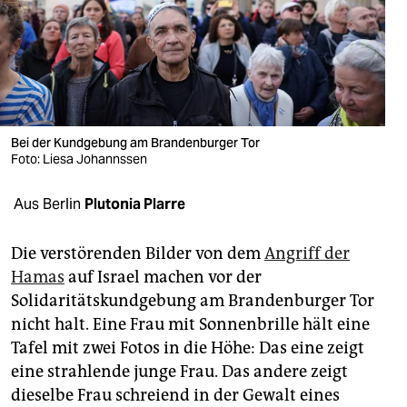
berlin
nord
wahrheit
verlag
Bei der Kundgebung am Brandenburger Tor
verlag
Foto: Liesa Johannssen
veranstaltungen
Aus Berlin
Plutonia Plarre
shop
Die verstörenden Bilder von dem
Angriff der
fragen & hilfe
Hamas
auf Israel machen vor der
Solidaritätskundgebung am Brandenburger Tor
unterstützen
nicht halt. Eine Frau mit Sonnenbrille hält eine
abo
Tafel mit zwei Fotos in die Höhe: Das eine zeigt
eine strahlende junge Frau. Das andere zeigt
genossenschaft
dieselbe Frau schreiend in der Gewalt eines