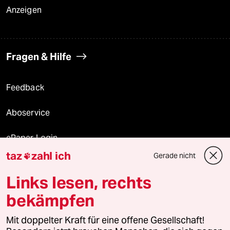
Anzeigen
Fragen & Hilfe
Feedback
Aboservice
ePaper Login
taz
zahl ich
Gerade nicht

Downloads für Abonnierende
Links lesen, rechts
bekämpfen
© 2026 taz Verlags und Vertriebs GmbH
Alle Rechte vorbehalten. Bei rechtlichen Fragen oder für Genehmigungen
Mit doppelter Kraft für eine offene Gesellschaft!
wenden Sie sich bitte an
lizenzen@taz.de