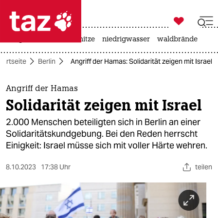

taz zahl ich
krieg in der ukraine
hitze
niedrigwasser
waldbrände

taz zahl ich
tartseite
Berlin
Angriff der Hamas: Solidarität zeigen mit Israel
taz zahl ich
themen
Angriff der Hamas
Solidarität zeigen mit Israel
politik
2.000 Menschen beteiligten sich in Berlin an einer
öko
Solidaritätskundgebung. Bei den Reden herrscht
Einigkeit: Israel müsse sich mit voller Härte wehren.
gesellschaft
8.10.2023
17:38 Uhr
teilen
kultur
sport